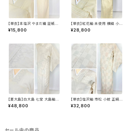
【単衣】本塩沢 やまだ織 証紙付
【単衣】紅花紬 未使用 横縞 小
き 横縞 小紋 正絹 クリーム色 1
紋 正絹 黄緑 青 ピンク 薄柳 13
¥15,800
¥28,800
350
22
【夏大島】白大島 七宝 大島紬
【単衣】塩沢紬 市松 小紋 正絹
紗紬 正絹 小紋 トールサイズ 白
白 アイボリー 1033
¥48,800
¥32,800
グレー アイボリー 1053
セール中の商品