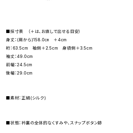
■採寸表 （＋は、お直しで出せる目安）
身丈：(肩から)158.0㎝ ＋4cm
裄：63.5cm 袖側＋2.5cm 身頃側＋3.5cm
袖丈：49.0cm
前幅：24.5cm
後幅：29.0cm
■素材：正絹(シルク)
■状態：衿裏の全体的なくすみや、スナップボタン跡