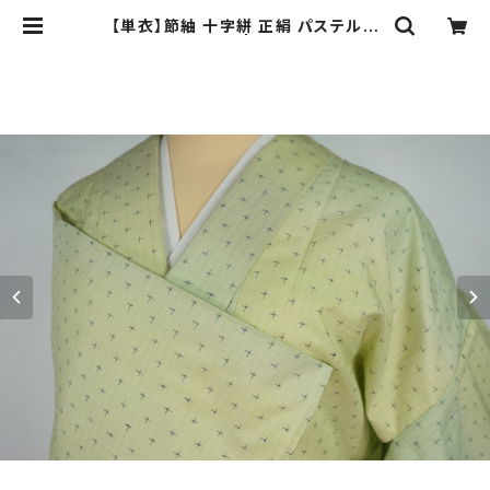
【単衣】節紬 十字絣 正絹 パステルグ
リーン 黄緑 710 | kimono Re:和
[online store] キモノリワ 着物 帯