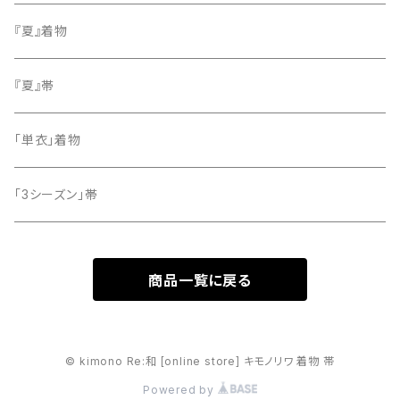
小紋
『夏』着物
留袖
『夏』帯
「単衣」着物
「3シーズン」帯
商品一覧に戻る
© kimono Re:和 [online store] キモノリワ 着物 帯
Powered by