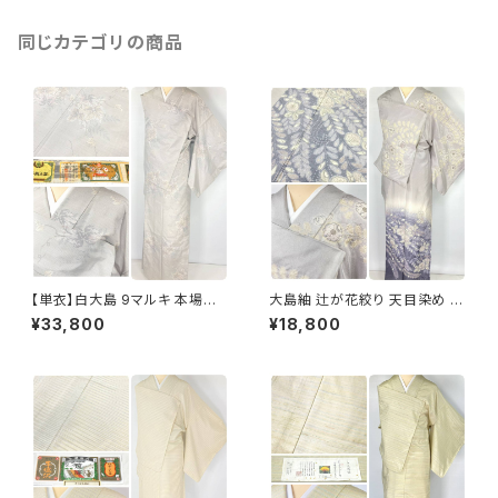
同じカテゴリの商品
【単衣】白大島 9マルキ 本場大
大島紬 辻が花絞り 天目染め 訪
島紬 証紙付き 小紋 正絹 蔦の
問着 本場大島紬 正絹 グレー
¥33,800
¥18,800
葉 白 紫 緑 オフホワイト 1229
水色 紫 1185