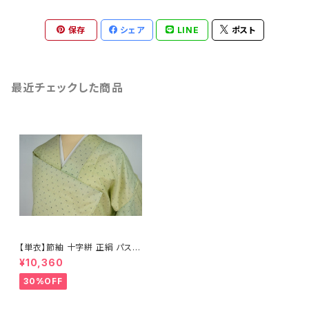
保存
シェア
LINE
ポスト
最近チェックした商品
【単衣】節紬 十字絣 正絹 パステ
ルグリーン 黄緑 710
¥10,360
30%OFF