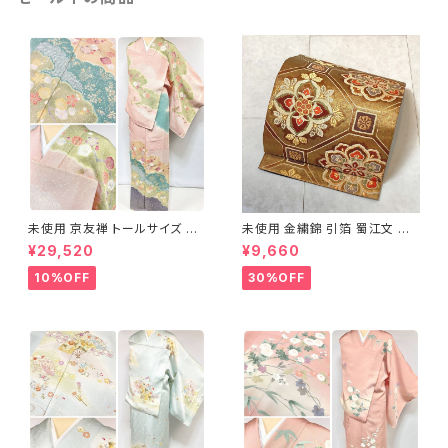
未使用 京友禅 トールサイズ 染
未使用 金繍錦 引箔 蜀江文 唐
め分け 金彩 訪問着 袷 正絹 ピ
織 華紋 袋帯 正絹 金糸 ゴール
¥29,520
¥9,660
ンク 黄緑 紫 黄色 1438
ド 赤 紫 710
10%OFF
30%OFF