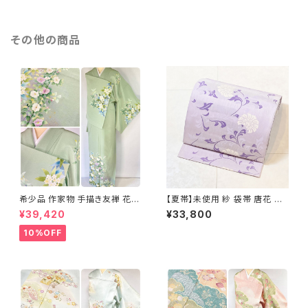
その他の商品
希少品 作家物 手描き友禅 花鳥
【夏帯】未使用 紗 袋帯 唐花 正
文 椿 沈丁花 訪問着 正絹 袷 黄
絹 紫 白 淡藤色 729
¥39,420
¥33,800
緑 青 白 1418
10%OFF