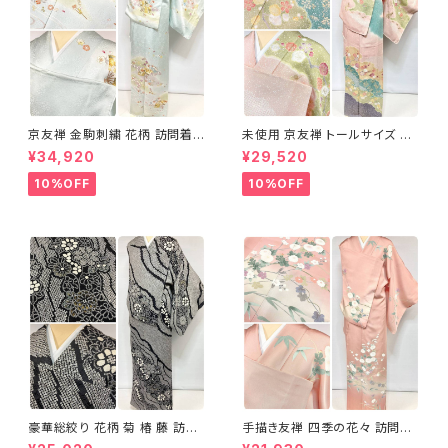
京友禅 金駒刺繍 花柄 訪問着
未使用 京友禅 トールサイズ 染
正絹 水色 黄緑 パステルカラー
め分け 金彩 訪問着 袷 正絹 ピ
¥34,920
¥29,520
アイスグリーン 1433
ンク 黄緑 紫 黄色 1438
10%OFF
10%OFF
豪華総絞り 花柄 菊 椿 藤 訪問
手描き友禅 四季の花々 訪問着
着 鹿の子絞り ラメ 正絹 黒 白
袷 正絹 サーモンピンク クリー