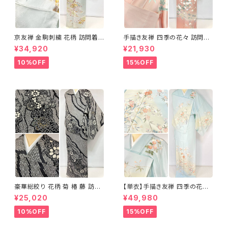
京友禅 金駒刺繍 花柄 訪問着
手描き友禅 四季の花々 訪問着
正絹 水色 黄緑 パステルカラー
袷 正絹 サーモンピンク クリー
¥34,920
¥21,930
アイスグリーン 1433
ム 白 桃花色 1434
10%OFF
15%OFF
豪華総絞り 花柄 菊 椿 藤 訪問
【単衣】手描き友禅 四季の花々
着 鹿の子絞り ラメ 正絹 黒 白
正絹 訪問着 水色 黄緑 白 パス
¥25,020
¥49,980
グレー 1435
テルカラー 1431
10%OFF
15%OFF