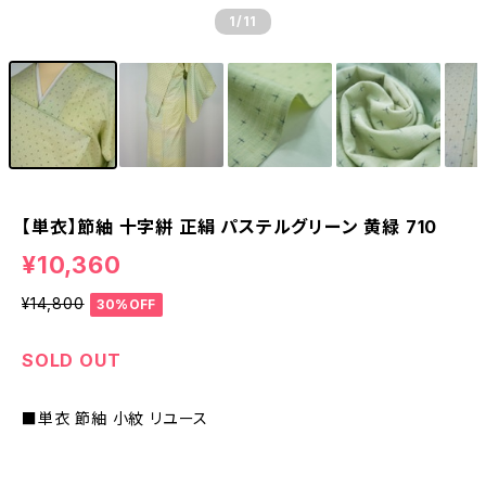
1
/11
【単衣】節紬 十字絣 正絹 パステルグリーン 黄緑 710
¥10,360
¥14,800
30%OFF
SOLD OUT
■単衣 節紬 小紋 リユース