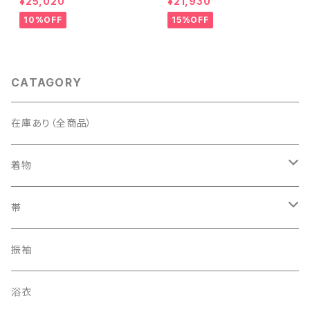
¥25,020
¥21,930
グレー 1435
ム 白 桃花色 1434
10%OFF
15%OFF
CATAGORY
在庫あり（全商品）
着物
訪問着・付下げ
帯
紬
袋帯
振袖
色無地
名古屋帯
浴衣