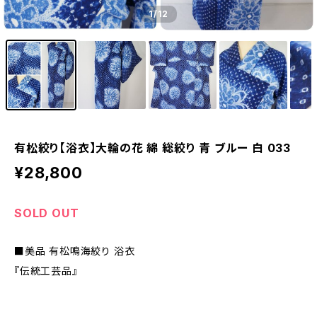
1
/12
有松絞り【浴衣】大輪の花 綿 総絞り 青 ブルー 白 033
¥28,800
SOLD OUT
■美品 有松鳴海絞り 浴衣
『伝統工芸品』