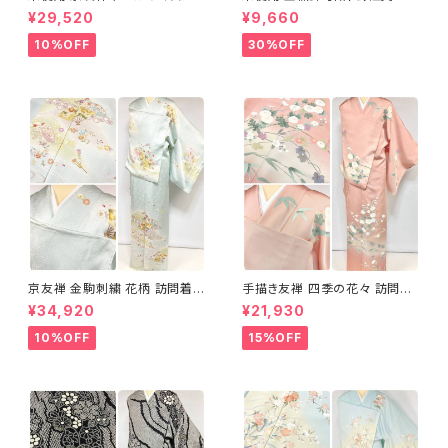
め分け 金彩 訪問着 袷 正絹 ピ
織 華紋 袋帯 正絹 金糸 ゴール
¥29,520
¥9,660
ンク 黄緑 紫 黄色 1438
ド 赤 紫 710
10%OFF
30%OFF
京友禅 金駒刺繍 花柄 訪問着
手描き友禅 四季の花々 訪問着
正絹 水色 黄緑 パステルカラー
袷 正絹 サーモンピンク クリー
¥34,920
¥21,930
アイスグリーン 1433
ム 白 桃花色 1434
10%OFF
15%OFF