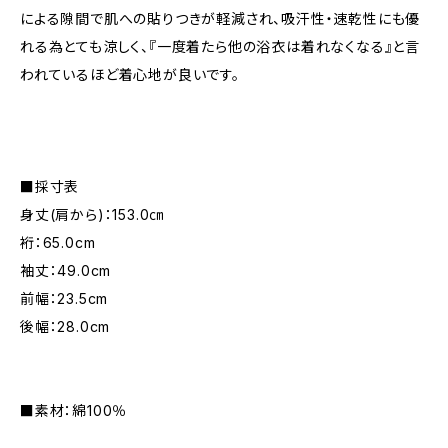
による隙間で肌への貼りつきが軽減され、吸汗性・速乾性にも優
れる為とても涼しく、『一度着たら他の浴衣は着れなくなる』と言
われているほど着心地が良いです。
■採寸表
身丈(肩から)：153.0㎝
裄：65.0cm
袖丈：49.0cm
前幅：23.5cm
後幅：28.0cm
■素材：綿100％