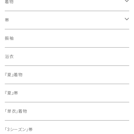
着物
訪問着・付下げ
帯
紬
袋帯
振袖
色無地
名古屋帯
浴衣
小紋
『夏』着物
留袖
『夏』帯
「単衣」着物
「3シーズン」帯