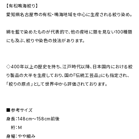
【有松鳴海絞り】
愛知県名古屋市の有松・鳴海地域を中心に生産される絞り染め。
綿を藍で染めたものが代表的で、他の産地に類を見ない100種類
にも及ぶ、絞りや染色の技法があります。
◇400年以上の歴史を持ち、江戸時代以降、日本国内における絞
り製品の大半を生産しており、国の『伝統工芸品』にも指定され、
「絞りの原点」として世界中から評価されております。
■参考サイズ
身長：148cm～158cm前後
裄：Ｍ
身幅：やや細み