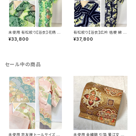
未使用 有松絞り【浴衣】花柄 綿
有松絞り【浴衣】広衿 桔梗 綿 有
有松鳴海絞り 黄緑 緑 ライム 白
松鳴海絞り 夏着物 紺 藍色 黄
¥33,800
¥37,800
063
色 レモンイエロー 078
セール中の商品
未使用 京友禅 トールサイズ 染
未使用 金繍錦 引箔 蜀江文 唐