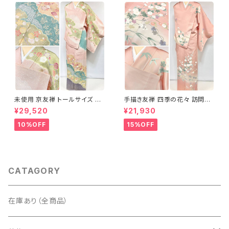
未使用 京友禅 トールサイズ 染
手描き友禅 四季の花々 訪問着
め分け 金彩 訪問着 袷 正絹 ピ
袷 正絹 サーモンピンク クリー
¥29,520
¥21,930
ンク 黄緑 紫 黄色 1438
ム 白 桃花色 1434
10%OFF
15%OFF
CATAGORY
在庫あり（全商品）