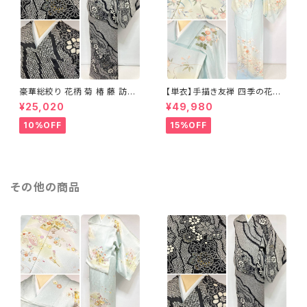
豪華総絞り 花柄 菊 椿 藤 訪問
【単衣】手描き友禅 四季の花々
着 鹿の子絞り ラメ 正絹 黒 白
正絹 訪問着 水色 黄緑 白 パス
¥25,020
¥49,980
グレー 1435
テルカラー 1431
10%OFF
15%OFF
その他の商品