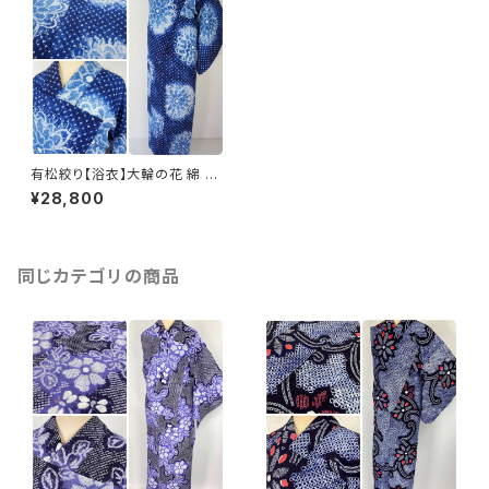
有松絞り【浴衣】大輪の花 綿 総
絞り 青 ブルー 白 033
¥28,800
同じカテゴリの商品