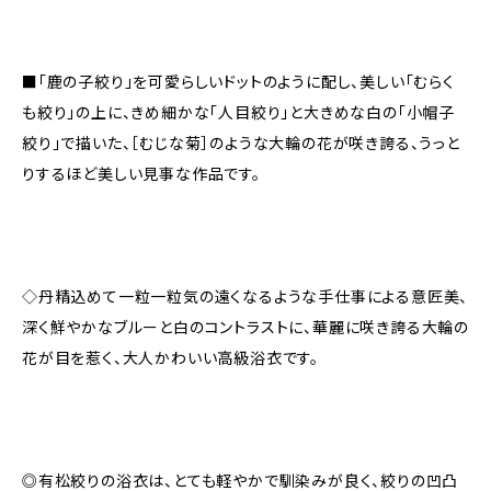
■「鹿の子絞り」を可愛らしいドットのように配し、美しい「むらく
も絞り」の上に、きめ細かな「人目絞り」と大きめな白の「小帽子
絞り」で描いた、［むじな菊］のような大輪の花が咲き誇る、うっと
りするほど美しい見事な作品です。
◇丹精込めて一粒一粒気の遠くなるような手仕事による意匠美、
深く鮮やかなブルーと白のコントラストに、華麗に咲き誇る大輪の
花が目を惹く、大人かわいい高級浴衣です。
◎有松絞りの浴衣は、とても軽やかで馴染みが良く、絞りの凹凸