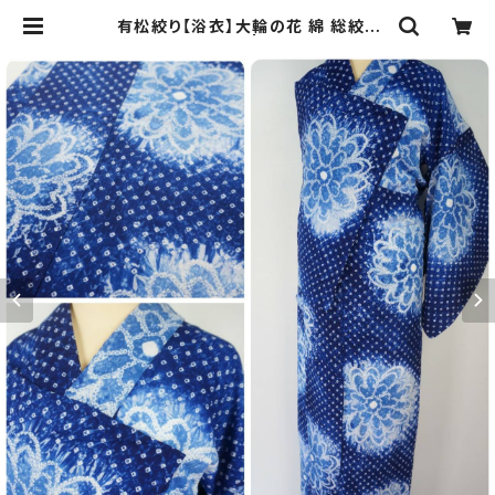
有松絞り【浴衣】大輪の花 綿 総絞り
青 ブルー 白 033 | kimono Re:和
[online store] キモノリワ 着物 帯