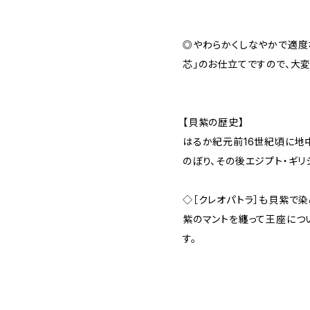
◎やわらかくしなやかで適度
芯」のお仕立てですので、大
【貝紫の歴史】
はるか紀元前16世紀頃に地
のぼり、その後エジプト・ギリ
◇［クレオパトラ］も貝紫で染
紫のマントを纏って王座につ
す。