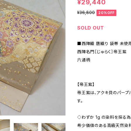
¥29,440
¥36,800
20%OFF
SOLD OUT
■西陣織 唐織り 袋帯 未使
西陣名門［じゅらく］帝王紫
六通柄
【帝王紫】
帝王紫は、アクキ貝のパープ
す。
◇わずか 1g の染料を採る
希少価値のある高級天然染料