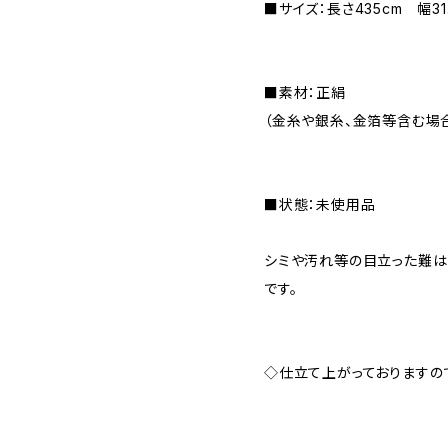
■サイズ：長さ435cm 幅31.
■素材：正絹
（金糸や銀糸、金箔等含む場合
■状態：未使用品
シミや汚れ等の目立った難は
です。
◇仕立て上がっておりますの