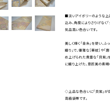
■淡いアイボリーのような上
込み、角度によりさりげなく「
気品高い色合いです。
美しく輝く「金糸」を使い、ふ
織り」で、優雅な［華紋］や「
め上げられた貴重な「貝紫」
に織り上げた、意匠美の素晴
◇上品な色合いに「貝紫」が
高級袋帯です。