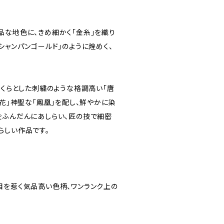
品な地色に、きめ細かく「金糸」を織り
シャンパンゴールド」のように煌めく、
っくらとした刺繍のような格調高い「唐
唐花」神聖な「鳳凰」を配し、鮮やかに染
をふんだんにあしらい、匠の技で細密
らしい作品です。
目を惹く気品高い色柄、ワンランク上の