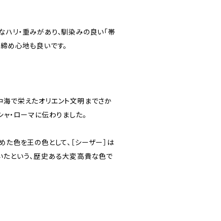
なハリ・重みがあり、馴染みの良い「帯
変締め心地も良いです。
中海で栄えたオリエント文明までさか
シャ・ローマに伝わりました。
めた色を王の色として、［シーザー］は
いたという、歴史ある大変高貴な色で