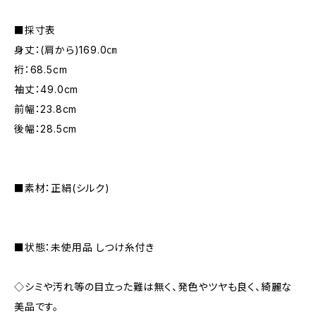
■採寸表
身丈：(肩から)169.0㎝
裄：68.5cm
袖丈：49.0cm
前幅：23.8cm
後幅：28.5cm
■素材：正絹(シルク)
■状態：未使用品 しつけ糸付き
◇シミや汚れ等の目立った難は無く、発色やツヤも良く、綺麗な
美品です。