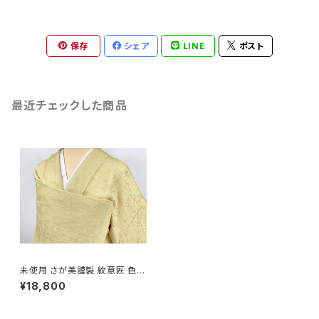
保存
シェア
LINE
ポスト
最近チェックした商品
未使用 さが美謹製 紋意匠 色無
地 正絹 一つ紋 淡黄蘗 黄色 74
¥18,800
9