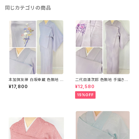
同じカテゴリの商品
本加賀友禅 白坂幸蔵 色無地 袷
二代目清次郎 色無地 手描き友
正絹 一つ紋 紫 青紫 淡藤色 12
禅 椿 袷 正絹 一つ紋 紫 淡藤色
¥17,800
¥12,580
83
1257
15%OFF