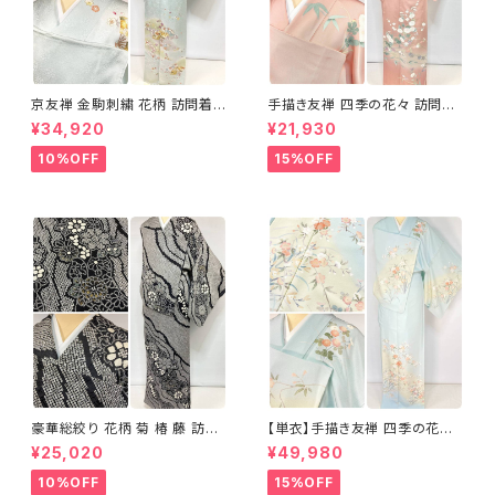
京友禅 金駒刺繍 花柄 訪問着
手描き友禅 四季の花々 訪問着
正絹 水色 黄緑 パステルカラー
袷 正絹 サーモンピンク クリー
¥34,920
¥21,930
アイスグリーン 1433
ム 白 桃花色 1434
10%OFF
15%OFF
豪華総絞り 花柄 菊 椿 藤 訪問
【単衣】手描き友禅 四季の花々
着 鹿の子絞り ラメ 正絹 黒 白
正絹 訪問着 水色 黄緑 白 パス
¥25,020
¥49,980
グレー 1435
テルカラー 1431
10%OFF
15%OFF