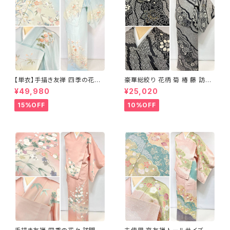
【単衣】手描き友禅 四季の花々
豪華総絞り 花柄 菊 椿 藤 訪問
正絹 訪問着 水色 黄緑 白 パス
着 鹿の子絞り ラメ 正絹 黒 白
¥49,980
¥25,020
テルカラー 1431
グレー 1435
15%OFF
10%OFF