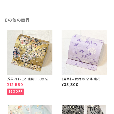
その他の商品
秀英四季花文 唐織り 丸紋 袋帯
【夏帯】未使用 紗 袋帯 唐花 正
正絹 金糸 ゴールド 紺 ピンク 7
絹 紫 白 淡藤色 729
¥12,580
¥33,800
05
15%OFF