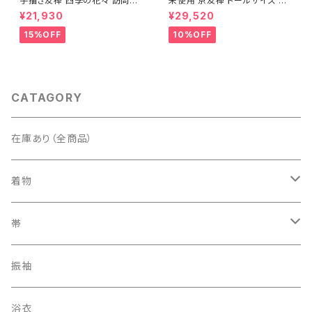
手描き友禅 四季の花々 訪問着
未使用 京友禅 トールサイズ 染
袷 正絹 サーモンピンク クリー
め分け 金彩 訪問着 袷 正絹 ピ
¥21,930
¥29,520
ム 白 桃花色 1434
ンク 黄緑 紫 黄色 1438
15%OFF
10%OFF
CATAGORY
在庫あり（全商品）
着物
訪問着・付下げ
帯
紬
袋帯
振袖
色無地
名古屋帯
浴衣