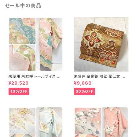
セール中の商品
未使用 京友禅 トールサイズ 染
未使用 金繍錦 引箔 蜀江文 唐
め分け 金彩 訪問着 袷 正絹 ピ
織 華紋 袋帯 正絹 金糸 ゴール
¥29,520
¥9,660
ンク 黄緑 紫 黄色 1438
ド 赤 紫 710
10%OFF
30%OFF