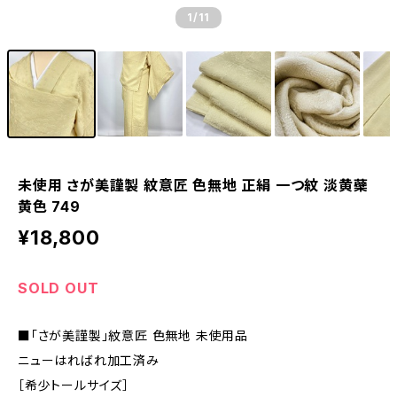
1
/11
未使用 さが美謹製 紋意匠 色無地 正絹 一つ紋 淡黄蘗
黄色 749
¥18,800
SOLD OUT
■「さが美謹製」紋意匠 色無地 未使用品
ニューはればれ加工済み
［希少トールサイズ］