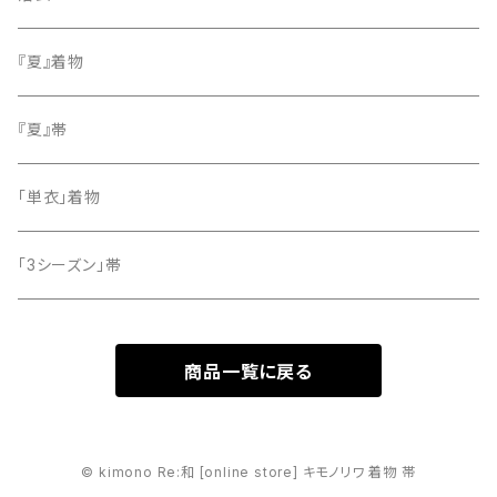
小紋
『夏』着物
留袖
『夏』帯
「単衣」着物
「3シーズン」帯
商品一覧に戻る
© kimono Re:和 [online store] キモノリワ 着物 帯