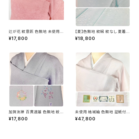
辻が花 紋意匠 色無地 未使用
【夏】色無地 紋絽 紋なし 夏着物
正絹 一つ紋 ピンク 撫子色 101
正絹 黄緑 水色 アイスブルー 12
¥17,800
¥18,800
1
39
加賀友禅 百貫達雄 色無地 紋意
未使用 結城紬 色無地 証紙付き
匠 正絹 華紋 洒落紋 葡萄 紫 淡
紋なし トールサイズ 身幅有り
¥17,800
¥47,800
藤色 1100
袷 正絹 ピンク 1367