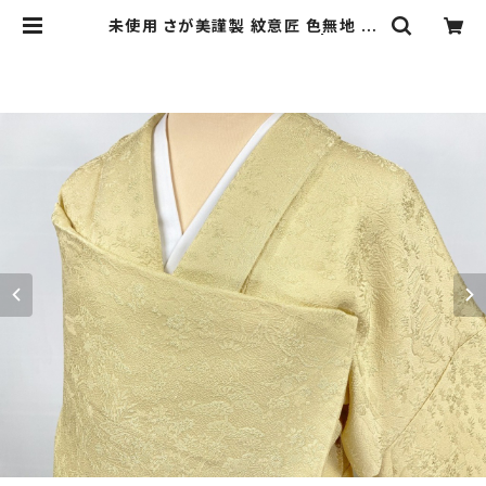
未使用 さが美謹製 紋意匠 色無地 正
絹 一つ紋 淡黄蘗 黄色 749 | kimo
no Re:和 [online store] キモノリ
ワ 着物 帯