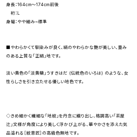
身長：164cm～174cm前後
裄：L
身幅：やや細み~標準
■やわらかくて馴染みが良く、絹のやわらかな艶が美しい、重み
のある上質な「正絹」地です。
淡い黄色の「淡黄蘗」うすきはだ (伝統色のいろは) のような、女
性らしさを引き立たせる優しい地色です。
◇きめ細かく繊細な「地紋」を丹念に織り出し、格調高い「茶屋
辻」文様が角度により美しく浮かび上がる、華やかさを添えた気
品溢れる［紋意匠］の高級色無地です。