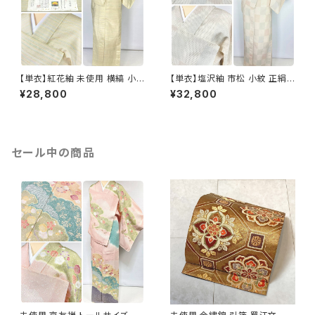
【単衣】紅花紬 未使用 横縞 小
【単衣】塩沢紬 市松 小紋 正絹
紋 正絹 黄緑 青 ピンク 薄柳 13
白 アイボリー 1033
¥28,800
¥32,800
22
セール中の商品