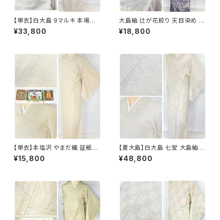
【単衣】白大島 9マルキ 本場大
大島紬 辻が花絞り 天目染め 訪
島紬 証紙付き 小紋 正絹 蔦の
問着 本場大島紬 正絹 グレー
¥33,800
¥18,800
葉 白 紫 緑 オフホワイト 1229
水色 紫 1185
【単衣】本塩沢 やまだ織 証紙付
【夏大島】白大島 七宝 大島紬
き 横縞 小紋 正絹 クリーム色 1
紗紬 正絹 小紋 トールサイズ 白
¥15,800
¥48,800
350
グレー アイボリー 1053