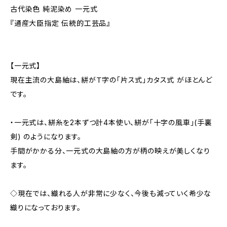
古代染色 純泥染め 一元式
『通産大臣指定 伝統的工芸品』
【一元式】
現在主流の大島紬は、絣がＴ字の「片ス式」カタス式 がほとんど
です。
・一元式は、絣糸を2本ずつ計4本使い、絣が「十字の風車」(手裏
剣) のようになります。
手間がかかる分、一元式の大島紬の方が柄の映えが美しくなり
ます。
◇現在では、織れる人が非常に少なく、今後も減っていく希少な
織りになっております。