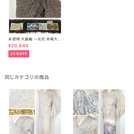
未使用 大島紬 一元式 本場大島
紬 麻の葉 泥大島 黒 茶 グレー
¥20,640
746
20%OFF
同じカテゴリの商品