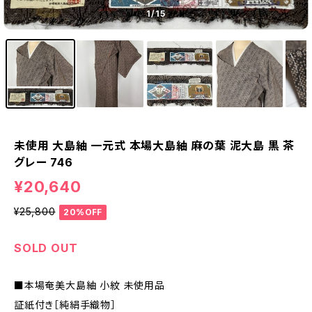
1
/15
未使用 大島紬 一元式 本場大島紬 麻の葉 泥大島 黒 茶
グレー 746
¥20,640
¥25,800
20%OFF
SOLD OUT
■本場奄美大島紬 小紋 未使用品
証紙付き［純絹手織物］