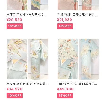
未使用 京友禅 トールサイズ 染
手描き友禅 四季の花々 訪問着
め分け 金彩 訪問着 袷 正絹 ピ
袷 正絹 サーモンピンク クリー
¥29,520
¥21,930
ンク 黄緑 紫 黄色 1438
ム 白 桃花色 1434
10%OFF
15%OFF
京友禅 金駒刺繍 花柄 訪問着
【単衣】手描き友禅 四季の花々
正絹 水色 黄緑 パステルカラー
正絹 訪問着 水色 黄緑 白 パス
¥34,920
¥49,980
アイスグリーン 1433
テルカラー 1431
10%OFF
15%OFF