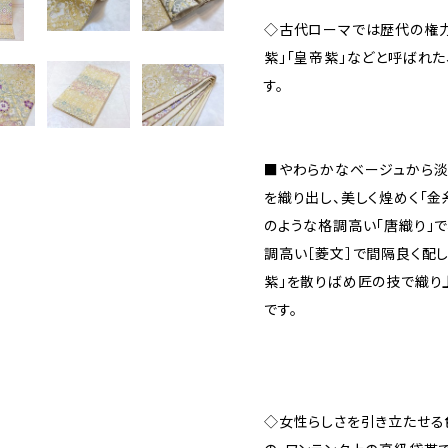
◇古代ローマでは歴代の権力
紫」「皇帝紫」などと呼ばれ
す。
■やわらかなベージュから淡
を織り出し、美しく煌めく「金
のような格調高い「唐織り」で
調高い［菱文］で間隔良く配
紫」を散りばめ匠の技で織り
です。
◇女性らしさを引き立たせる