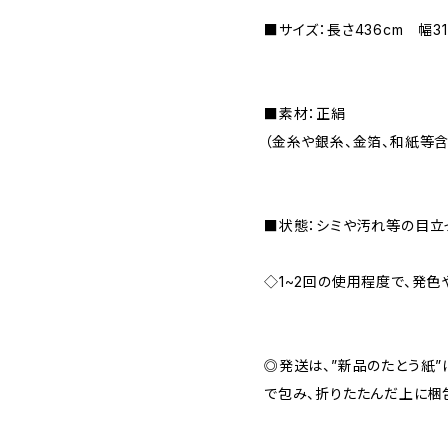
■サイズ：長さ436cm 幅31
■素材：正絹
（金糸や銀糸、金箔、和紙等含
■状態：シミや汚れ等の目立
◇1~2回の使用程度で、発色
◎発送は、”新品のたとう紙
で包み、折りたたんだ上に梱