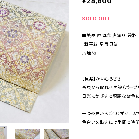
¥28,800
SOLD OUT
■美品 西陣織 唐織り 袋帯
［新華紋 皇帝貝紫］
六通柄
【貝紫】かいむらさき
巻貝から取れる内臓（パープ
日光にかざすと綺麗な紫色に
一つの貝からごくわずかしか
色合いを出すには手間と時間