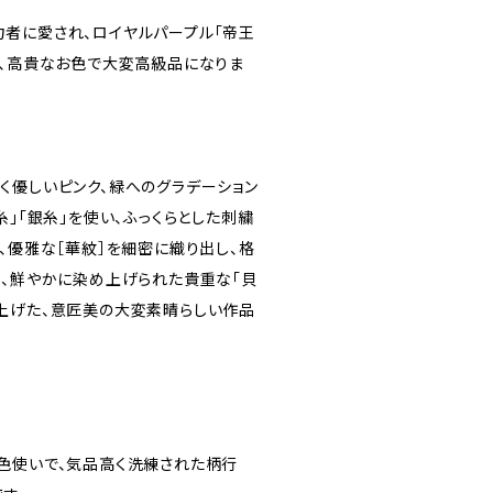
者に愛され、ロイヤルパープル「帝王
た、高貴なお色で大変高級品になりま
く優しいピンク、緑へのグラデーション
糸」「銀糸」を使い、ふっくらとした刺繍
、優雅な［華紋］を細密に織り出し、格
し、鮮やかに染め上げられた貴重な「貝
上げた、意匠美の大変素晴らしい作品
色使いで、気品高く洗練された柄行