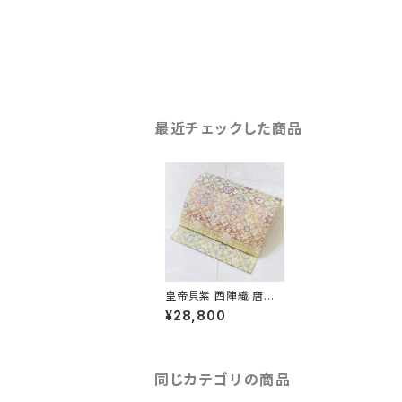
最近チェックした商品
皇帝貝紫 西陣織 唐織
り袋帯 金糸 ベージュ
¥28,800
ピンク 緑 紫 378
同じカテゴリの商品