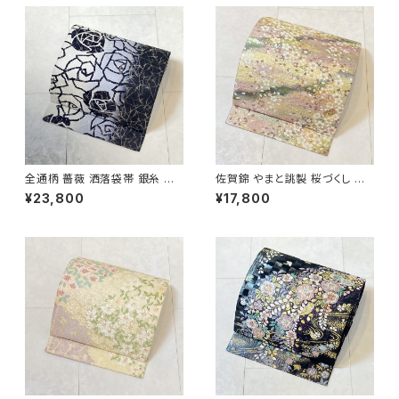
全通柄 薔薇 洒落袋帯 銀糸 長
佐賀錦 やまと誂製 桜づくし 袋
尺 正絹 白 黒 青紫 659
帯 正絹 金銀糸 ラメ ピンク 白
¥23,800
¥17,800
722