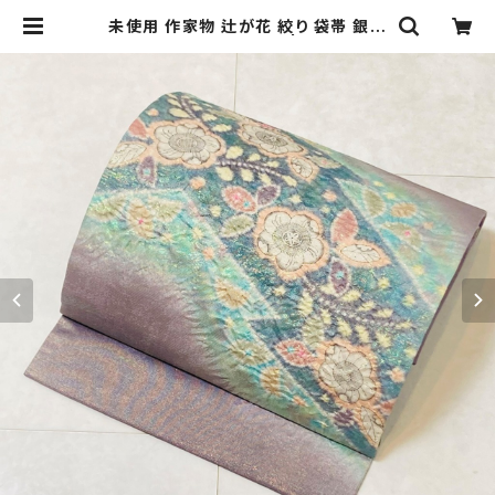
未使用 作家物 辻が花 絞り 袋帯 銀糸
紫 パステルカラー 379 | kimono R
e:和 [online store] キモノリワ 着
物 帯