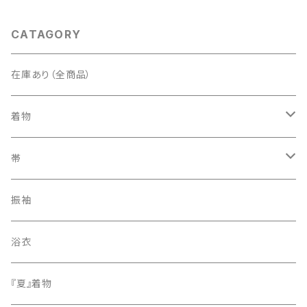
CATAGORY
在庫あり（全商品）
着物
訪問着・付下げ
帯
紬
袋帯
振袖
色無地
名古屋帯
浴衣
小紋
『夏』着物