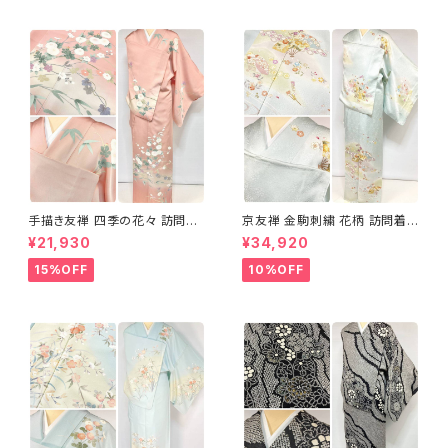
手描き友禅 四季の花々 訪問着
京友禅 金駒刺繍 花柄 訪問着
袷 正絹 サーモンピンク クリー
正絹 水色 黄緑 パステルカラー
¥21,930
¥34,920
ム 白 桃花色 1434
アイスグリーン 1433
15%OFF
10%OFF