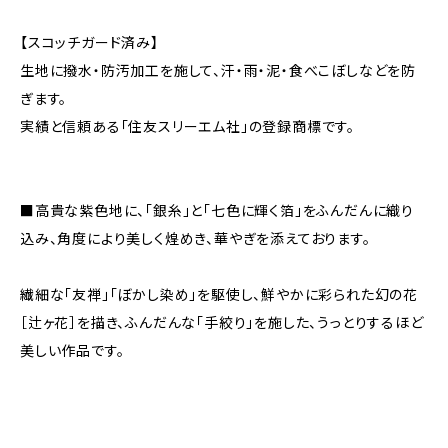
【スコッチガード済み】
生地に撥水・防汚加工を施して、汗・雨・泥・食べこぼしなどを防
ぎます。
実績と信頼ある「住友スリーエム社」の登録商標です。
■高貴な紫色地に、「銀糸」と「七色に輝く箔」をふんだんに織り
込み、角度により美しく煌めき、華やぎを添えております。
繊細な「友禅」「ぼかし染め」を駆使し、鮮やかに彩られた幻の花
［辻ヶ花］を描き、ふんだんな「手絞り」を施した、うっとりするほど
美しい作品です。