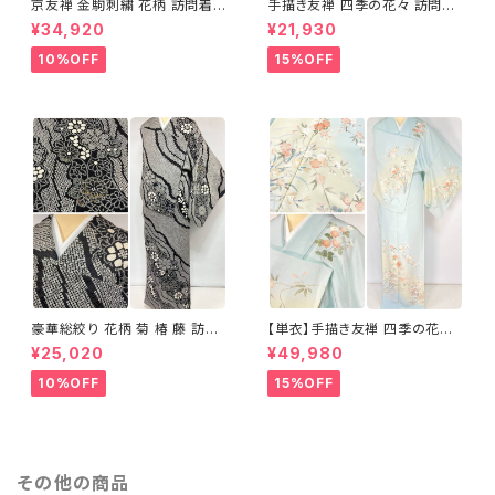
京友禅 金駒刺繍 花柄 訪問着
手描き友禅 四季の花々 訪問着
正絹 水色 黄緑 パステルカラー
袷 正絹 サーモンピンク クリー
¥34,920
¥21,930
アイスグリーン 1433
ム 白 桃花色 1434
10%OFF
15%OFF
豪華総絞り 花柄 菊 椿 藤 訪問
【単衣】手描き友禅 四季の花々
着 鹿の子絞り ラメ 正絹 黒 白
正絹 訪問着 水色 黄緑 白 パス
¥25,020
¥49,980
グレー 1435
テルカラー 1431
10%OFF
15%OFF
その他の商品