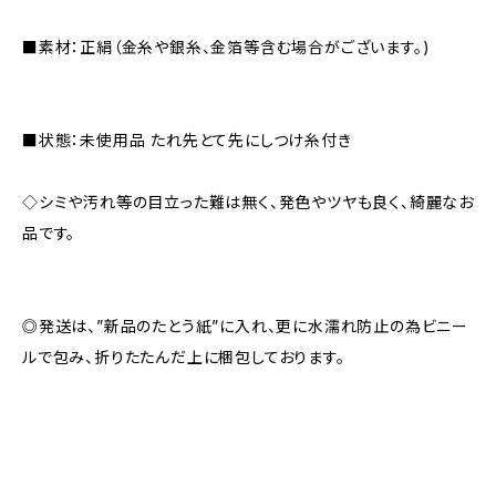
■素材：正絹（金糸や銀糸、金箔等含む場合がございます。)
■状態：未使用品 たれ先とて先にしつけ糸付き
◇シミや汚れ等の目立った難は無く、発色やツヤも良く、綺麗なお
品です。
◎発送は、”新品のたとう紙”に入れ、更に水濡れ防止の為ビニー
ルで包み、折りたたんだ上に梱包しております。