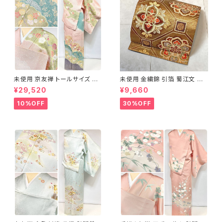
未使用 京友禅 トールサイズ 染
未使用 金繍錦 引箔 蜀江文 唐
め分け 金彩 訪問着 袷 正絹 ピ
織 華紋 袋帯 正絹 金糸 ゴール
¥29,520
¥9,660
ンク 黄緑 紫 黄色 1438
ド 赤 紫 710
10%OFF
30%OFF