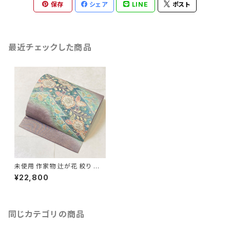
保存
シェア
LINE
ポスト
最近チェックした商品
未使用 作家物 辻が花 絞り 袋
帯 銀糸 紫 パステルカラー 379
¥22,800
同じカテゴリの商品