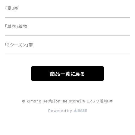
留袖
『夏』帯
「単衣」着物
「3シーズン」帯
商品一覧に戻る
© kimono Re:和 [online store] キモノリワ 着物 帯
Powered by