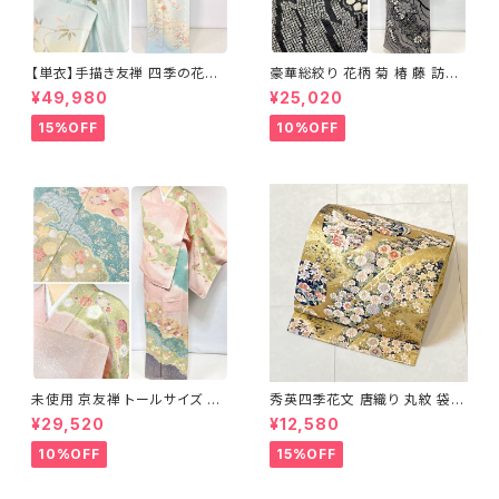
【単衣】手描き友禅 四季の花々
豪華総絞り 花柄 菊 椿 藤 訪問
正絹 訪問着 水色 黄緑 白 パス
着 鹿の子絞り ラメ 正絹 黒 白
¥49,980
¥25,020
テルカラー 1431
グレー 1435
15%OFF
10%OFF
未使用 京友禅 トールサイズ 染
秀英四季花文 唐織り 丸紋 袋帯
め分け 金彩 訪問着 袷 正絹 ピ
正絹 金糸 ゴールド 紺 ピンク 7
¥29,520
¥12,580
ンク 黄緑 紫 黄色 1438
05
10%OFF
15%OFF