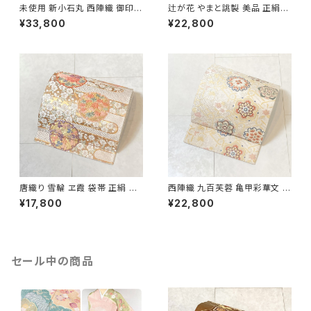
未使用 新小石丸 西陣織 御印華
辻が花 やまと誂製 美品 正絹
唐織 花柄 袋帯 正絹 金糸 白 ク
金糸 袋帯 黒 紺 紫 パステルカ
¥33,800
¥22,800
リーム ピンク 紫 576
ラー 702
唐織り 雪輪 ヱ霞 袋帯 正絹 金
西陣織 九百芙蓉 亀甲彩華文 唐
糸 白 ピンク 水色 紫 パステルカ
織り 袋帯 正絹 金糸 クリーム色
¥17,800
¥22,800
ラー 531
白 667
セール中の商品