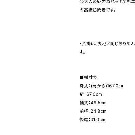
◇大人の魅力溢れるとてもエ
の高級訪問着です。
・八掛は、表地と同じちりめ
す。
■採寸表
身丈：(肩から)167.0㎝
裄：67.0cm
袖丈：49.5cm
前幅：24.8cm
後幅：31.0cm