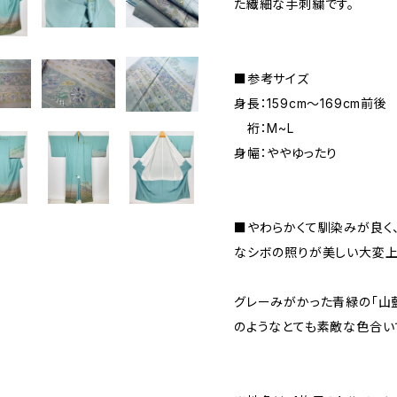
た繊細な手刺繍です。
■参考サイズ
身長：159cm～169cm前後
裄：M~L
身幅：ややゆったり
■やわらかくて馴染みが良く
なシボの照りが美しい大変上
グレーみがかった青緑の「山藍
のようなとても素敵な色合い