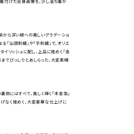
に着付けた全身画像を、少し落ち着か
、紫から深い緑への美しいグラデーショ
る「汕頭刺繍」や「手刺繍」で、オリエ
スタイリッシュに配し、上品に煌めく「金
前までびっしりとあしらった、大変素晴
 の裏側にはすべて、美しく輝く「本金箔」
りげなく煌めく、大変豪華な仕上げに