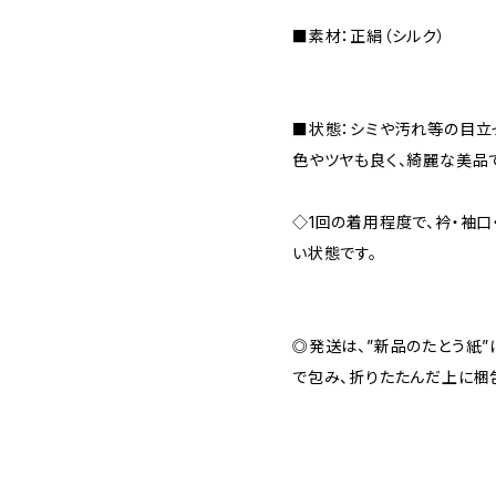
■素材：正絹（シルク）
■状態：シミや汚れ等の目立
色やツヤも良く、綺麗な美品
◇1回の着用程度で、衿・袖
い状態です。
◎発送は、”新品のたとう紙
で包み、折りたたんだ上に梱