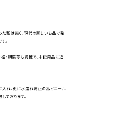
った難は無く、現代の新しいお品で発
です。
口・裾・胴裏等も綺麗で、未使用品に近
”に入れ、更に水濡れ防止の為ビニール
包しております。