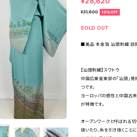
¥28,620
¥31,800
10%OFF
SOLD OUT
■美品 本金箔 汕頭刺繍 訪
【汕頭刺繍】スワトウ
中国広東省東部の「汕頭」発
つです。
ヨーロッパの感性と中国古来
が特徴です。
オープンワークと呼ばれる切
抜いたり、糸を引き抜くこと