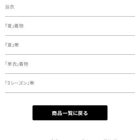
色無地
名古屋帯
浴衣
小紋
『夏』着物
留袖
『夏』帯
「単衣」着物
「3シーズン」帯
商品一覧に戻る