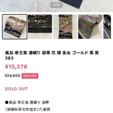
1
/12
美品 帝王紫 唐織り 袋帯 花 蝶 金糸 ゴールド 黒 紫
383
¥15,376
¥24,800
38%OFF
SOLD OUT
■美品 帝王紫 唐織り 袋帯
［胡蝶秋草花吹雪文］六通柄