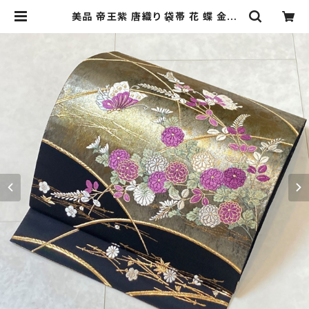
美品 帝王紫 唐織り 袋帯 花 蝶 金糸
ゴールド 黒 紫 383 | kimono Re:
和 [online store] キモノリワ 着物
帯