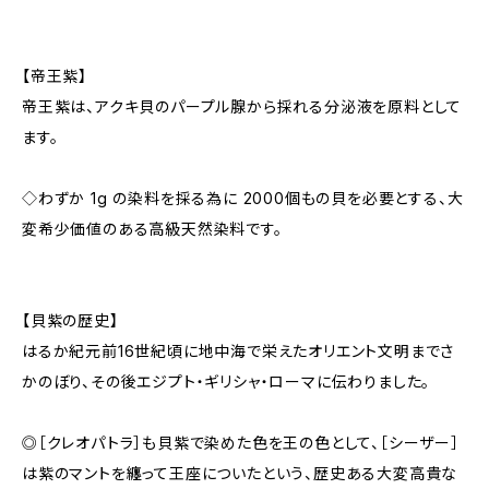
【帝王紫】
帝王紫は、アクキ貝のパープル腺から採れる分泌液を原料として
ます。
◇わずか 1g の染料を採る為に 2000個もの貝を必要とする、大
変希少価値のある高級天然染料です。
【貝紫の歴史】
はるか紀元前16世紀頃に地中海で栄えたオリエント文明までさ
かのぼり、その後エジプト・ギリシャ・ローマに伝わりました。
◎［クレオパトラ］も貝紫で染めた色を王の色として、［シーザー］
は紫のマントを纏って王座についたという、歴史ある大変高貴な