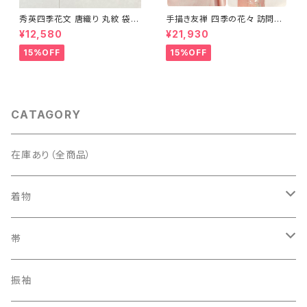
秀英四季花文 唐織り 丸紋 袋帯
手描き友禅 四季の花々 訪問着
正絹 金糸 ゴールド 紺 ピンク 7
袷 正絹 サーモンピンク クリー
¥12,580
¥21,930
05
ム 白 桃花色 1434
15%OFF
15%OFF
CATAGORY
在庫あり（全商品）
着物
訪問着・付下げ
帯
紬
袋帯
振袖