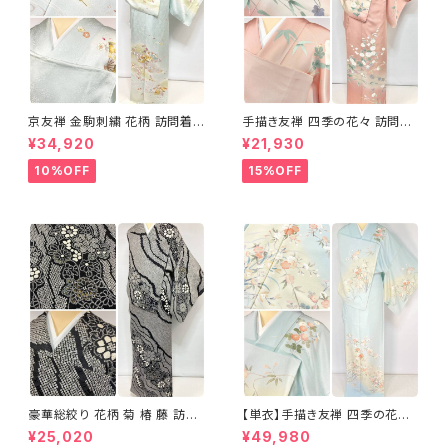
京友禅 金駒刺繍 花柄 訪問着
手描き友禅 四季の花々 訪問着
正絹 水色 黄緑 パステルカラー
袷 正絹 サーモンピンク クリー
¥34,920
¥21,930
アイスグリーン 1433
ム 白 桃花色 1434
10%OFF
15%OFF
豪華総絞り 花柄 菊 椿 藤 訪問
【単衣】手描き友禅 四季の花々
着 鹿の子絞り ラメ 正絹 黒 白
正絹 訪問着 水色 黄緑 白 パス
¥25,020
¥49,980
グレー 1435
テルカラー 1431