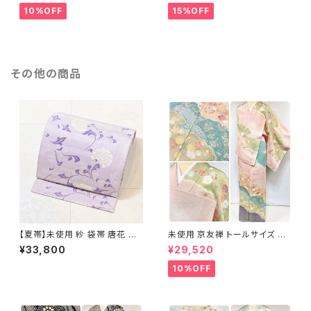
10%OFF
15%OFF
その他の商品
【夏帯】未使用 紗 袋帯 唐花 正
未使用 京友禅 トールサイズ 染
絹 紫 白 淡藤色 729
め分け 金彩 訪問着 袷 正絹 ピ
¥33,800
¥29,520
ンク 黄緑 紫 黄色 1438
10%OFF