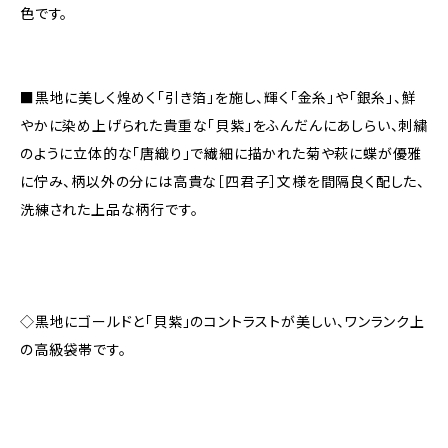
色です。
■黒地に美しく煌めく「引き箔」を施し、輝く「金糸」や「銀糸」、鮮
やかに染め上げられた貴重な「貝紫」をふんだんにあしらい、刺繍
のように立体的な「唐織り」で繊細に描かれた菊や萩に蝶が優雅
に佇み、柄以外の分には高貴な［四君子］文様を間隔良く配した、
洗練された上品な柄行です。
◇黒地にゴールドと「貝紫」のコントラストが美しい、ワンランク上
の高級袋帯です。