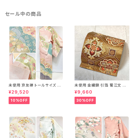
セール中の商品
未使用 京友禅 トールサイズ 染
未使用 金繍錦 引箔 蜀江文 唐
め分け 金彩 訪問着 袷 正絹 ピ
織 華紋 袋帯 正絹 金糸 ゴール
¥29,520
¥9,660
ンク 黄緑 紫 黄色 1438
ド 赤 紫 710
10%OFF
30%OFF