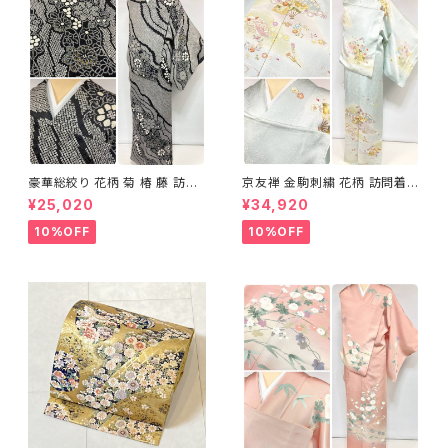
豪華総絞り 花柄 菊 椿 藤 訪問
京友禅 金駒刺繍 花柄 訪問着
着 鹿の子絞り ラメ 正絹 黒 白
正絹 水色 黄緑 パステルカラー
¥25,020
¥34,920
グレー 1435
アイスグリーン 1433
10%OFF
10%OFF