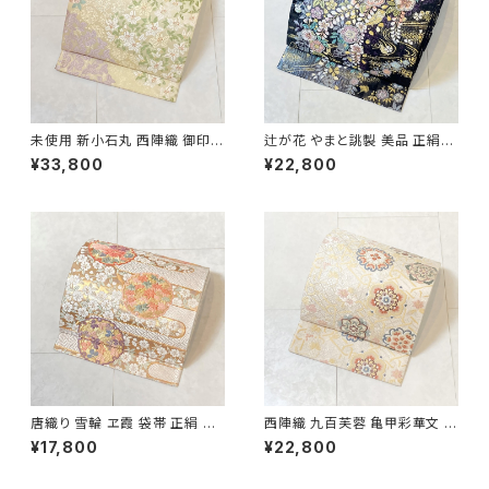
未使用 新小石丸 西陣織 御印華
辻が花 やまと誂製 美品 正絹
唐織 花柄 袋帯 正絹 金糸 白 ク
金糸 袋帯 黒 紺 紫 パステルカ
¥33,800
¥22,800
リーム ピンク 紫 576
ラー 702
唐織り 雪輪 ヱ霞 袋帯 正絹 金
西陣織 九百芙蓉 亀甲彩華文 唐
糸 白 ピンク 水色 紫 パステルカ
織り 袋帯 正絹 金糸 クリーム色
¥17,800
¥22,800
ラー 531
白 667