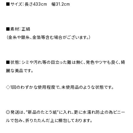
■サイズ：長さ433cm 幅31.2cm
■素材：正絹
（金糸や銀糸、金箔等含む場合がございます。）
■状態：シミや汚れ等の目立った難は無く、発色やツヤも良く、綺
麗な美品です。
◇1回のわずかな使用程度で、未使用品のような状態です。
◎発送は、”新品のたとう紙”に入れ、更に水濡れ防止の為ビニー
ルで包み、折りたたんだ上に梱包しております。