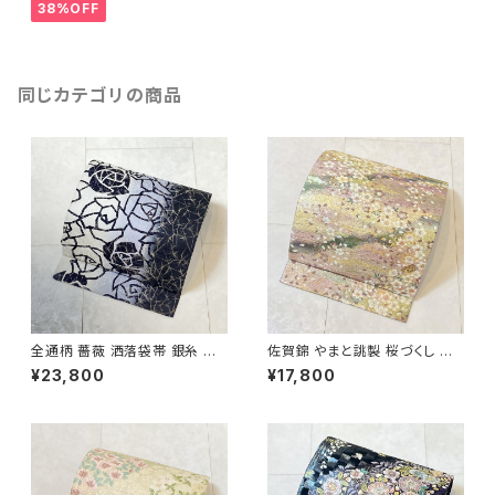
38%OFF
同じカテゴリの商品
全通柄 薔薇 洒落袋帯 銀糸 長
佐賀錦 やまと誂製 桜づくし 袋
尺 正絹 白 黒 青紫 659
帯 正絹 金銀糸 ラメ ピンク 白
¥23,800
¥17,800
722