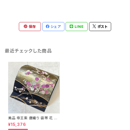
保存
シェア
LINE
ポスト
最近チェックした商品
美品 帝王紫 唐織り 袋帯 花 蝶
金糸 ゴールド 黒 紫 383
¥15,376