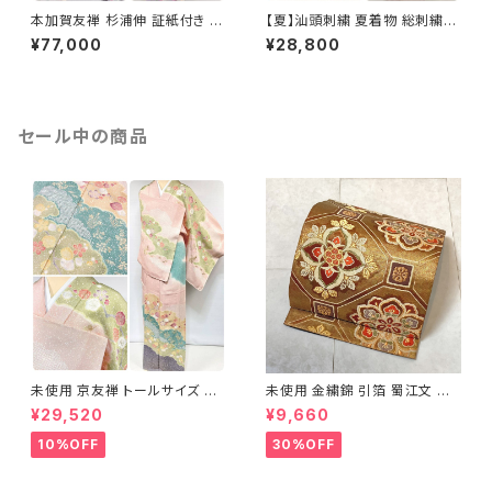
本加賀友禅 杉浦伸 証紙付き 訪
【夏】汕頭刺繍 夏着物 総刺繍
問着 花柄 正絹 紫 白 パステル
絽 訪問着 正絹 オレンジ サーモ
¥77,000
¥28,800
白菫色 1080
ンピンク 水色 1243
セール中の商品
未使用 京友禅 トールサイズ 染
未使用 金繍錦 引箔 蜀江文 唐
め分け 金彩 訪問着 袷 正絹 ピ
織 華紋 袋帯 正絹 金糸 ゴール
¥29,520
¥9,660
ンク 黄緑 紫 黄色 1438
ド 赤 紫 710
10%OFF
30%OFF