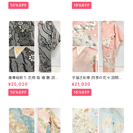
10%OFF
15%OFF
豪華総絞り 花柄 菊 椿 藤 訪問
手描き友禅 四季の花々 訪問着
着 鹿の子絞り ラメ 正絹 黒 白
袷 正絹 サーモンピンク クリー
¥25,020
¥21,930
グレー 1435
ム 白 桃花色 1434
10%OFF
15%OFF