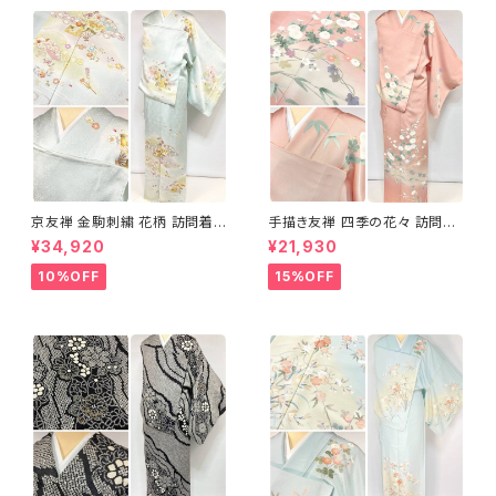
京友禅 金駒刺繍 花柄 訪問着
手描き友禅 四季の花々 訪問着
正絹 水色 黄緑 パステルカラー
袷 正絹 サーモンピンク クリー
¥34,920
¥21,930
アイスグリーン 1433
ム 白 桃花色 1434
10%OFF
15%OFF