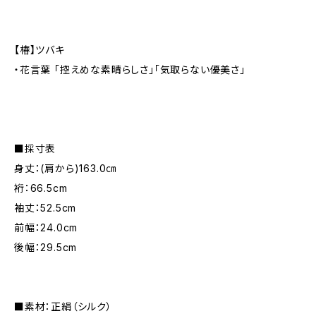
【椿】ツバキ
・花言葉 「控えめな素晴らしさ」「気取らない優美さ」
■採寸表
身丈：(肩から)163.0㎝
裄：66.5cm
袖丈：52.5cm
前幅：24.0cm
後幅：29.5cm
■素材：正絹（シルク）