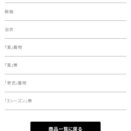
紬
袋帯
振袖
色無地
名古屋帯
浴衣
小紋
『夏』着物
留袖
『夏』帯
「単衣」着物
「3シーズン」帯
商品一覧に戻る