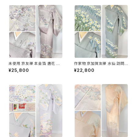
未使用 京友禅 本金箔 唐花 訪
作家物 京加賀友禅 水仙 訪問着
問着 袷 正絹 紫 グレー 白 1165
正絹 袷 浅葱鼠 青緑 グレー 白
¥25,800
¥22,800
1157