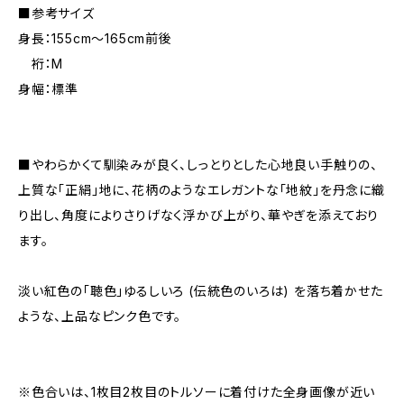
■参考サイズ
身長：155cm～165cm前後
裄：M
身幅：標準
■やわらかくて馴染みが良く、しっとりとした心地良い手触りの、
上質な「正絹」地に、花柄のようなエレガントな「地紋」を丹念に織
り出し、角度によりさりげなく浮かび上がり、華やぎを添えており
ます。
淡い紅色の「聴色」ゆるしいろ (伝統色のいろは) を落ち着かせた
ような、上品なピンク色です。
※色合いは、1枚目2枚目のトルソーに着付けた全身画像が近い