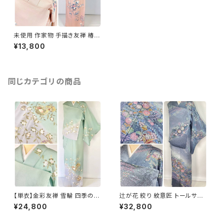
未使用 作家物 手描き友禅 椿
訪問着 花柄 正絹 聴色 ピンク
¥13,800
798
同じカテゴリの商品
【単衣】金彩友禅 雪輪 四季の
辻が花 絞り 紋意匠 トールサイ
花々 正絹 訪問着 黄緑 青緑 紫
ズ 金彩 訪問着 正絹 袷 青 ブル
¥24,800
¥32,800
1418
ー 紫 1273