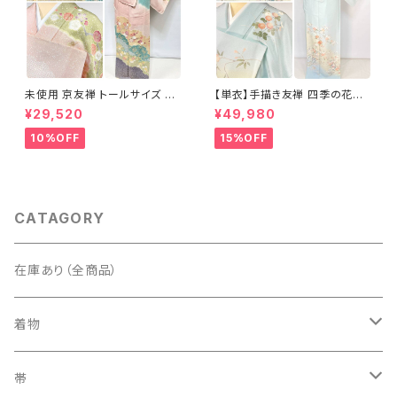
未使用 京友禅 トールサイズ 染
【単衣】手描き友禅 四季の花々
め分け 金彩 訪問着 袷 正絹 ピ
正絹 訪問着 水色 黄緑 白 パス
¥29,520
¥49,980
ンク 黄緑 紫 黄色 1438
テルカラー 1431
10%OFF
15%OFF
CATAGORY
在庫あり（全商品）
着物
訪問着・付下げ
帯