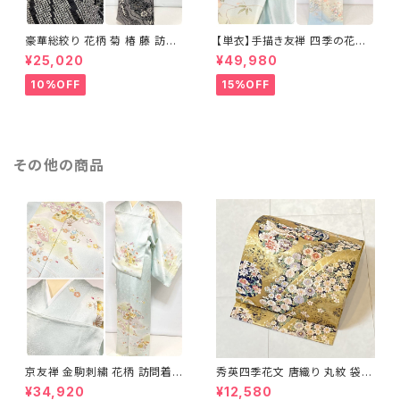
豪華総絞り 花柄 菊 椿 藤 訪問
【単衣】手描き友禅 四季の花々
着 鹿の子絞り ラメ 正絹 黒 白
正絹 訪問着 水色 黄緑 白 パス
¥25,020
¥49,980
グレー 1435
テルカラー 1431
10%OFF
15%OFF
その他の商品
京友禅 金駒刺繍 花柄 訪問着
秀英四季花文 唐織り 丸紋 袋帯
正絹 水色 黄緑 パステルカラー
正絹 金糸 ゴールド 紺 ピンク 7
¥34,920
¥12,580
アイスグリーン 1433
05