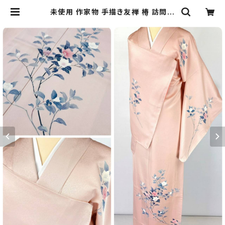
未使用 作家物 手描き友禅 椿 訪問着
花柄 正絹 聴色 ピンク 798 | kimon
o Re:和 [online store] キモノリワ
着物 帯