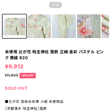
1
/12
未使用 辻が花 地主神社 落款 正絹 金彩 パステル ピン
ク 黄緑 820
¥9,912
¥11,800
16%OFF
SOLD OUT
■辻が花 型染め友禅 小紋 未使用品
［京都清水 地主神社］落款