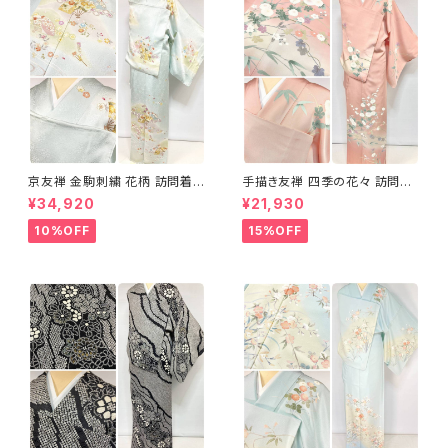
京友禅 金駒刺繍 花柄 訪問着
手描き友禅 四季の花々 訪問着
正絹 水色 黄緑 パステルカラー
袷 正絹 サーモンピンク クリー
¥34,920
¥21,930
アイスグリーン 1433
ム 白 桃花色 1434
10%OFF
15%OFF