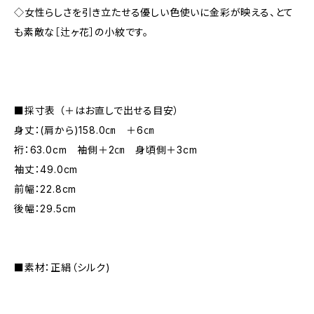
◇女性らしさを引き立たせる優しい色使いに金彩が映える、とて
も素敵な［辻ヶ花］の小紋です。
■採寸表 （＋はお直しで出せる目安）
身丈：(肩から)158.0㎝ ＋6㎝
裄：63.0cm 袖側＋2㎝ 身頃側＋3cm
袖丈：49.0cm
前幅：22.8cm
後幅：29.5cm
■素材：正絹（シルク)