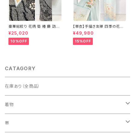
豪華総絞り 花柄 菊 椿 藤 訪問
【単衣】手描き友禅 四季の花々
着 鹿の子絞り ラメ 正絹 黒 白
正絹 訪問着 水色 黄緑 白 パス
¥25,020
¥49,980
グレー 1435
テルカラー 1431
10%OFF
15%OFF
CATAGORY
在庫あり（全商品）
着物
訪問着・付下げ
帯