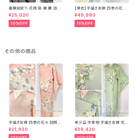
豪華総絞り 花柄 菊 椿 藤 訪問
【単衣】手描き友禅 四季の花々
着 鹿の子絞り ラメ 正絹 黒 白
正絹 訪問着 水色 黄緑 白 パス
¥25,020
¥49,980
グレー 1435
テルカラー 1431
10%OFF
15%OFF
その他の商品
手描き友禅 四季の花々 訪問着
希少品 作家物 手描き友禅 花鳥
袷 正絹 サーモンピンク クリー
文 椿 沈丁花 訪問着 正絹 袷 黄
¥21,930
¥39,420
ム 白 桃花色 1434
緑 青 白 1418
15%OFF
10%OFF