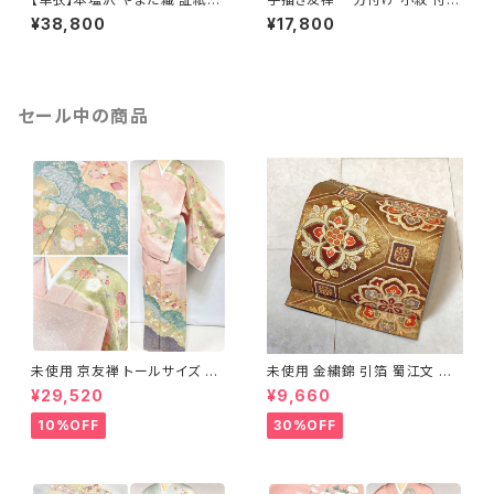
き 斜め縞 小紋 正絹 白 グレー
げ 唐花 花柄 正絹 ベージュ 11
¥38,800
¥17,800
オフホワイト 1330
33
セール中の商品
未使用 京友禅 トールサイズ 染
未使用 金繍錦 引箔 蜀江文 唐
め分け 金彩 訪問着 袷 正絹 ピ
織 華紋 袋帯 正絹 金糸 ゴール
¥29,520
¥9,660
ンク 黄緑 紫 黄色 1438
ド 赤 紫 710
10%OFF
30%OFF