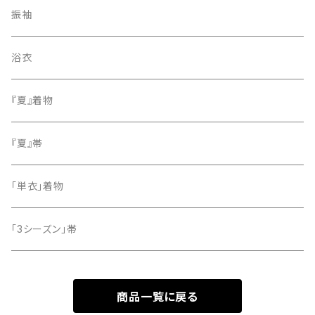
紬
袋帯
振袖
色無地
名古屋帯
浴衣
小紋
『夏』着物
留袖
『夏』帯
「単衣」着物
「3シーズン」帯
商品一覧に戻る