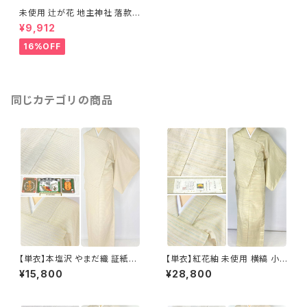
未使用 辻が花 地主神社 落款
正絹 金彩 パステル ピンク 黄緑
¥9,912
820
16%OFF
同じカテゴリの商品
【単衣】本塩沢 やまだ織 証紙付
【単衣】紅花紬 未使用 横縞 小
き 横縞 小紋 正絹 クリーム色 1
紋 正絹 黄緑 青 ピンク 薄柳 13
¥15,800
¥28,800
350
22