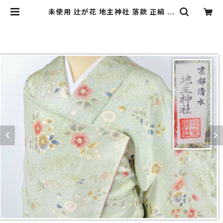
未使用 辻が花 地主神社 落款 正絹 金
彩 パステル ピンク 黄緑 820 | kim
ono Re:和 [online store] キモノ
リワ 着物 帯