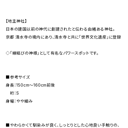
【地主神社】
日本の建国以前の神代に創建されたと伝わる由緒ある神社。
京都 清水寺の境内にあり、清水寺と共に「世界文化遺産」に登録
◇「縁結びの神様」として有名なパワースポットです。
■参考サイズ
身長：150cm～160cm前後
裄：S
身幅：やや細み
■やわらかくて馴染みが良く、しっとりとした心地良い手触りの、