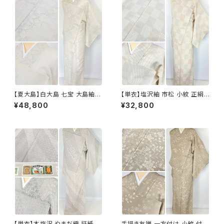
【夏大島】白大島 七宝 大島紬
【単衣】塩沢紬 市松 小紋 正絹
紗紬 正絹 小紋 トールサイズ 白
白 アイボリー 1033
¥48,800
¥32,800
グレー アイボリー 1053
【単衣】本塩沢 やまだ織 証紙付
手描き友禅 一方付け 小紋 付下