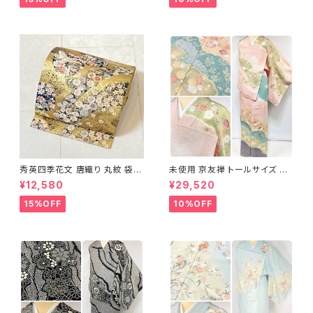
秀英四季花文 唐織り 丸紋 袋帯
未使用 京友禅 トールサイズ 染
正絹 金糸 ゴールド 紺 ピンク 7
め分け 金彩 訪問着 袷 正絹 ピ
¥12,580
¥29,520
05
ンク 黄緑 紫 黄色 1438
15%OFF
10%OFF