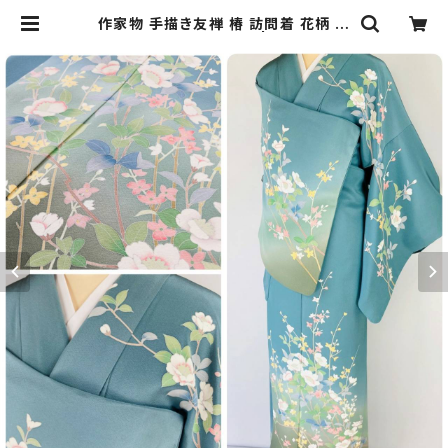
作家物 手描き友禅 椿 訪問着 花柄 正
絹 青緑 白 ピンク 826 | kimono R
e:和 [online store] キモノリワ 着
物 帯