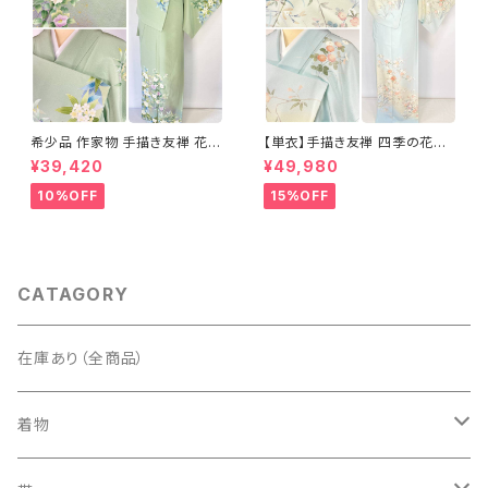
希少品 作家物 手描き友禅 花鳥
【単衣】手描き友禅 四季の花々
文 椿 沈丁花 訪問着 正絹 袷 黄
正絹 訪問着 水色 黄緑 白 パス
¥39,420
¥49,980
緑 青 白 1418
テルカラー 1431
10%OFF
15%OFF
CATAGORY
在庫あり（全商品）
着物