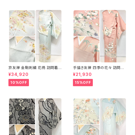
京友禅 金駒刺繍 花柄 訪問着
手描き友禅 四季の花々 訪問着
正絹 水色 黄緑 パステルカラー
袷 正絹 サーモンピンク クリー
¥34,920
¥21,930
アイスグリーン 1433
ム 白 桃花色 1434
10%OFF
15%OFF