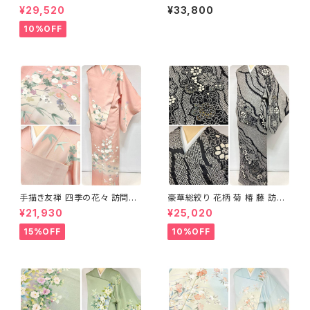
め分け 金彩 訪問着 袷 正絹 ピ
絹 紫 白 淡藤色 729
¥29,520
¥33,800
ンク 黄緑 紫 黄色 1438
10%OFF
手描き友禅 四季の花々 訪問着
豪華総絞り 花柄 菊 椿 藤 訪問
袷 正絹 サーモンピンク クリー
着 鹿の子絞り ラメ 正絹 黒 白
¥21,930
¥25,020
ム 白 桃花色 1434
グレー 1435
15%OFF
10%OFF