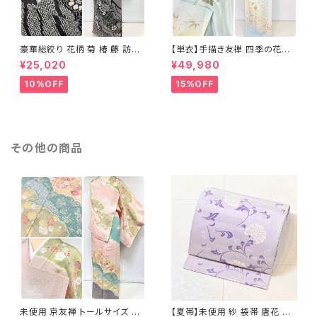
豪華総絞り 花柄 菊 椿 藤 訪問
【単衣】手描き友禅 四季の花々
着 鹿の子絞り ラメ 正絹 黒 白
正絹 訪問着 水色 黄緑 白 パス
¥25,020
¥49,980
グレー 1435
テルカラー 1431
10%OFF
15%OFF
その他の商品
未使用 京友禅 トールサイズ 染
【夏帯】未使用 紗 袋帯 唐花 正