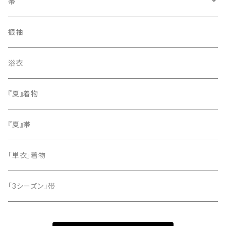
訪問着・付下げ
帯
紬
袋帯
振袖
色無地
名古屋帯
浴衣
小紋
『夏』着物
留袖
『夏』帯
「単衣」着物
「3シーズン」帯