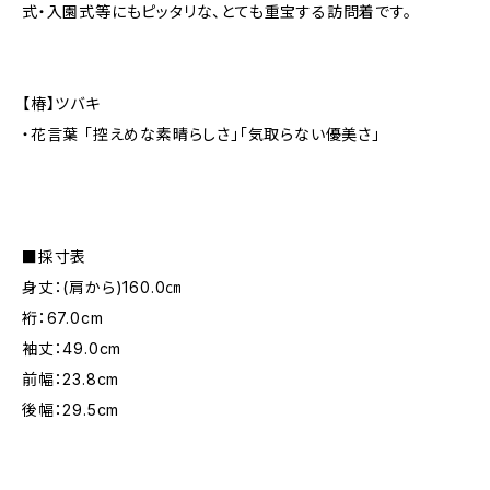
式・入園式等にもピッタリな、とても重宝する訪問着です。
【椿】ツバキ
・花言葉 「控えめな素晴らしさ」「気取らない優美さ」
■採寸表
身丈：(肩から)160.0㎝
裄：67.0cm
袖丈：49.0cm
前幅：23.8cm
後幅：29.5cm