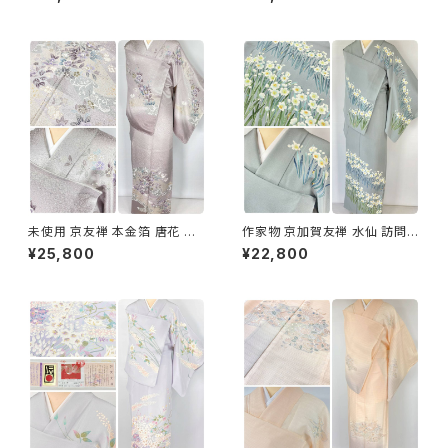
1418
ー 紫 1273
未使用 京友禅 本金箔 唐花 訪
作家物 京加賀友禅 水仙 訪問着
問着 袷 正絹 紫 グレー 白 1165
正絹 袷 浅葱鼠 青緑 グレー 白
¥25,800
¥22,800
1157