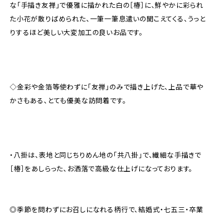
な「手描き友禅」で優雅に描かれた白の［椿］に、鮮やかに彩られ
た小花が散りばめられた、一筆一筆息遣いの聞こえてくる、うっと
りするほど美しい大変加工の良いお品です。
◇金彩や金箔等使わずに「友禅」のみで描き上げた、上品で華や
かさもある、とても優美な訪問着です。
・八掛は、表地と同じちりめん地の「共八掛」で、繊細な手描きで
［椿］をあしらった、お洒落で高級な仕上げになっております。
◎季節を問わずにお召しになれる柄行で、結婚式・七五三・卒業