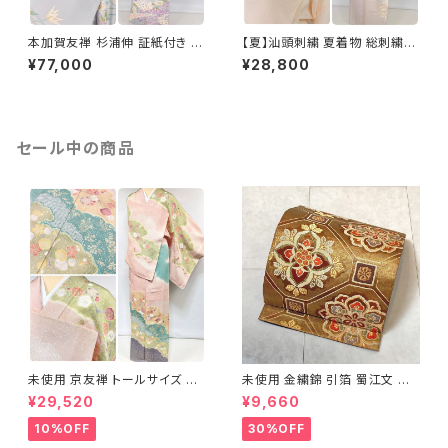
本加賀友禅 杉浦伸 証紙付き 訪
【夏】汕頭刺繍 夏着物 総刺繍
問着 花柄 正絹 紫 白 パステル
絽 訪問着 正絹 オレンジ サーモ
¥77,000
¥28,800
白菫色 1080
ンピンク 水色 1243
セール中の商品
未使用 京友禅 トールサイズ 染
未使用 金繍錦 引箔 蜀江文 唐
め分け 金彩 訪問着 袷 正絹 ピ
織 華紋 袋帯 正絹 金糸 ゴール
¥29,520
¥9,660
ンク 黄緑 紫 黄色 1438
ド 赤 紫 710
10%OFF
30%OFF