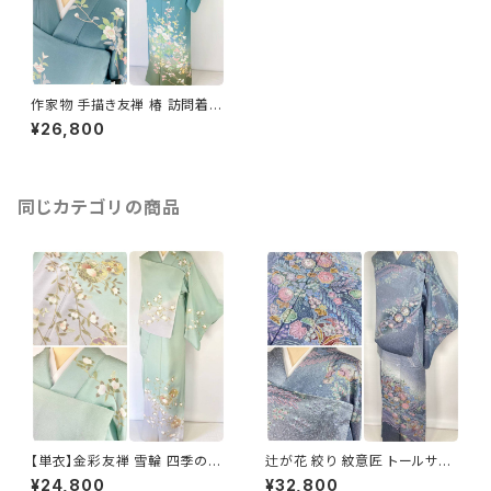
作家物 手描き友禅 椿 訪問着
花柄 正絹 青緑 白 ピンク 826
¥26,800
同じカテゴリの商品
【単衣】金彩友禅 雪輪 四季の
辻が花 絞り 紋意匠 トールサイ
花々 正絹 訪問着 黄緑 青緑 紫
ズ 金彩 訪問着 正絹 袷 青 ブル
¥24,800
¥32,800