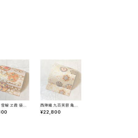
 雪輪 ヱ霞 袋帯
西陣織 九百芙蓉 亀甲
金糸 白 ピンク 水
彩華文 唐織り 袋帯 正
800
¥22,800
 パステルカラー 5
絹 金糸 クリーム色 白
667