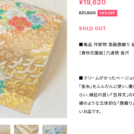
¥19,620
¥21,800
10%OFF
SOLD OUT
■美品 作家物 高級唐織り 
［春秋花園紋］六通柄 長尺
■クリームがかったベージュ
「金糸」をふんだんに使い、
らい、縁起の良い「吉祥文」の
繍のような立体的な「唐織り
いお品です。