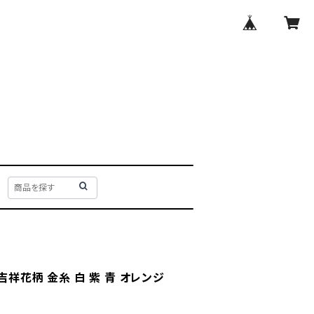
吉祥花柄 金糸 白 紫 青 オレンジ