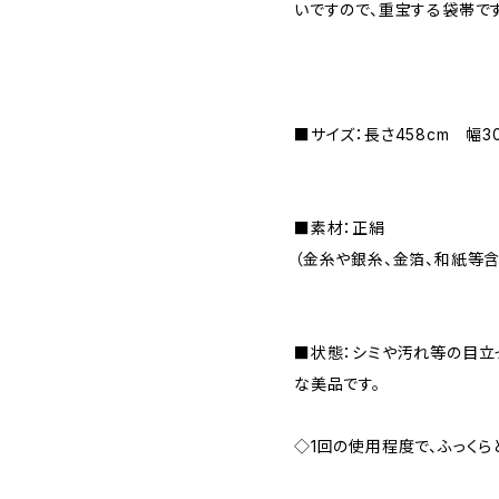
いですので、重宝する袋帯です
■サイズ：長さ458cm 幅30
■素材：正絹
（金糸や銀糸、金箔、和紙等含
■状態：シミや汚れ等の目立
な美品です。
◇1回の使用程度で、ふっくら