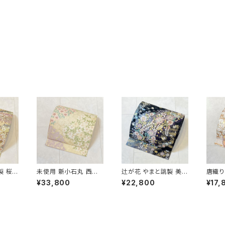
製 桜づ
未使用 新小石丸 西陣
辻が花 やまと誂製 美品
唐織り
金銀糸
織 御印華唐織 花柄 袋
正絹 金糸 袋帯 黒 紺
正絹 
¥33,800
¥22,800
¥17,
22
帯 正絹 金糸 白 クリー
紫 パステルカラー 702
色 紫
ム ピンク 紫 576
31