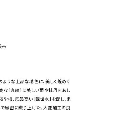
袋帯
のような上品な地色に、美しく煌めく
優美な［丸紋］に美しい菊や牡丹をあし
桜や梅、気品高い［観世水］を配し、刺
」で緻密に織り上げた、大変加工の良