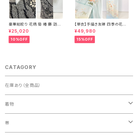
豪華総絞り 花柄 菊 椿 藤 訪問
【単衣】手描き友禅 四季の花々
着 鹿の子絞り ラメ 正絹 黒 白
正絹 訪問着 水色 黄緑 白 パス
¥25,020
¥49,980
グレー 1435
テルカラー 1431
10%OFF
15%OFF
CATAGORY
在庫あり（全商品）
着物
訪問着・付下げ
帯