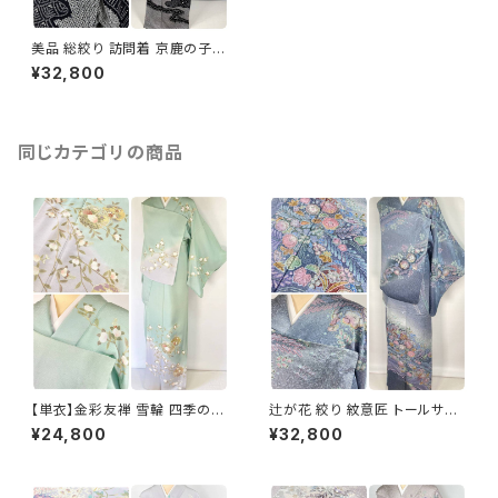
美品 総絞り 訪問着 京鹿の子絞
り 扇面 正絹 黒 白 グレー 834
¥32,800
同じカテゴリの商品
【単衣】金彩友禅 雪輪 四季の
辻が花 絞り 紋意匠 トールサイ
花々 正絹 訪問着 黄緑 青緑 紫
ズ 金彩 訪問着 正絹 袷 青 ブル
¥24,800
¥32,800
1418
ー 紫 1273