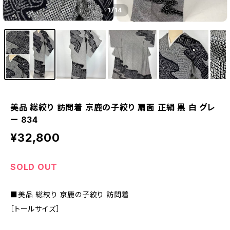
1
/14
美品 総絞り 訪問着 京鹿の子絞り 扇面 正絹 黒 白 グレ
ー 834
¥32,800
SOLD OUT
■美品 総絞り 京鹿の子絞り 訪問着
［トールサイズ］