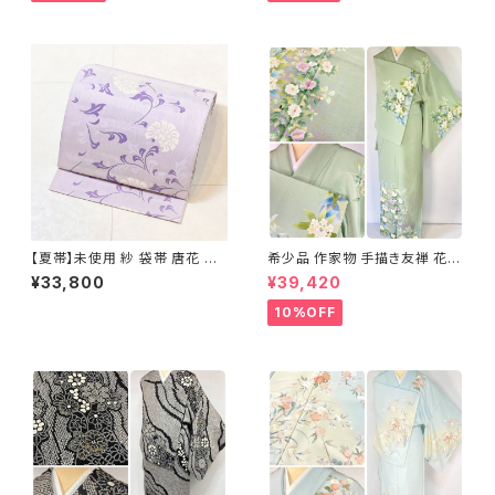
【夏帯】未使用 紗 袋帯 唐花 正
希少品 作家物 手描き友禅 花鳥
絹 紫 白 淡藤色 729
文 椿 沈丁花 訪問着 正絹 袷 黄
¥33,800
¥39,420
緑 青 白 1418
10%OFF