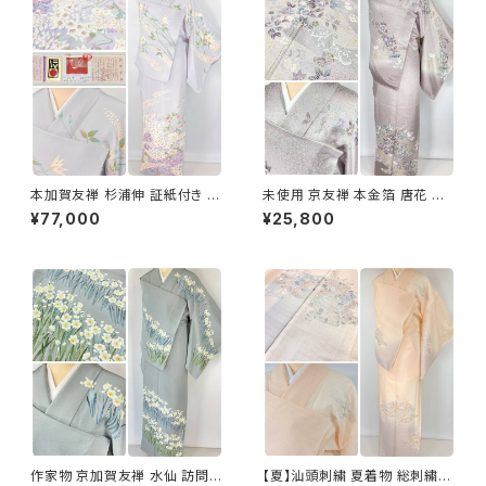
本加賀友禅 杉浦伸 証紙付き 訪
未使用 京友禅 本金箔 唐花 訪
問着 花柄 正絹 紫 白 パステル
問着 袷 正絹 紫 グレー 白 1165
¥77,000
¥25,800
白菫色 1080
作家物 京加賀友禅 水仙 訪問着
【夏】汕頭刺繍 夏着物 総刺繍