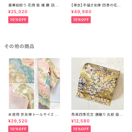
豪華総絞り 花柄 菊 椿 藤 訪問
【単衣】手描き友禅 四季の花々
着 鹿の子絞り ラメ 正絹 黒 白
正絹 訪問着 水色 黄緑 白 パス
¥25,020
¥49,980
グレー 1435
テルカラー 1431
10%OFF
15%OFF
その他の商品
未使用 京友禅 トールサイズ 染
秀英四季花文 唐織り 丸紋 袋帯
め分け 金彩 訪問着 袷 正絹 ピ
正絹 金糸 ゴールド 紺 ピンク 7
¥29,520
¥12,580
ンク 黄緑 紫 黄色 1438
05
10%OFF
15%OFF