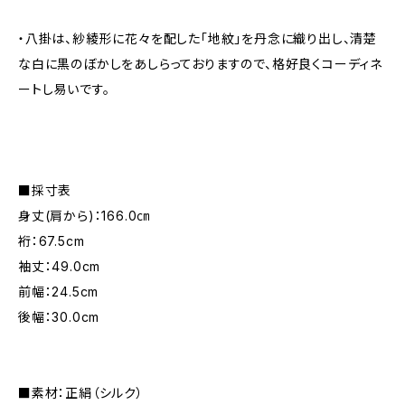
・八掛は、紗綾形に花々を配した「地紋」を丹念に織り出し、清楚
な白に黒のぼかしをあしらっておりますので、格好良くコーディネ
ートし易いです。
■採寸表
身丈(肩から)：166.0㎝
裄：67.5cm
袖丈：49.0cm
前幅：24.5cm
後幅：30.0cm
■素材：正絹（シルク）