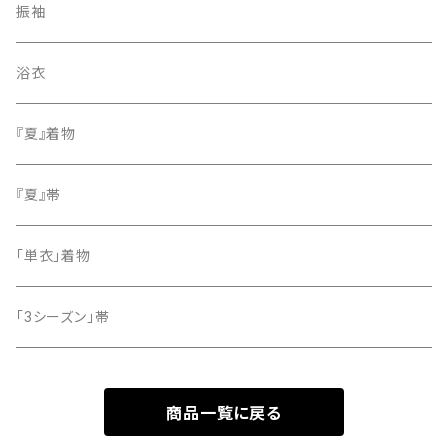
紬
袋帯
振袖
色無地
名古屋帯
浴衣
小紋
『夏』着物
留袖
『夏』帯
「単衣」着物
「3シーズン」帯
商品一覧に戻る