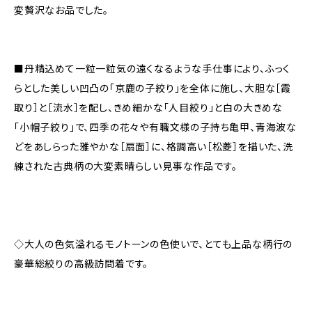
変贅沢なお品でした。
■丹精込めて一粒一粒気の遠くなるような手仕事により、ふっく
らとした美しい凹凸の「京鹿の子絞り」を全体に施し、大胆な［霞
取り］と［流水］を配し、きめ細かな「人目絞り」と白の大きめな
「小帽子絞り」で、四季の花々や有職文様の子持ち亀甲、青海波な
どをあしらった雅やかな［扇面］に、格調高い［松菱］を描いた、洗
練された古典柄の大変素晴らしい見事な作品です。
◇大人の色気溢れるモノトーンの色使いで、とても上品な柄行の
豪華総絞りの高級訪問着です。