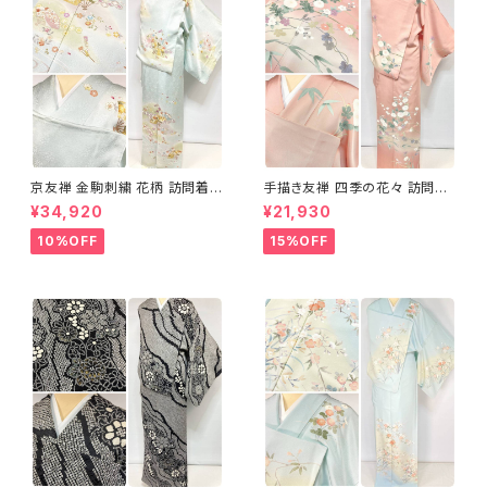
京友禅 金駒刺繍 花柄 訪問着
手描き友禅 四季の花々 訪問着
正絹 水色 黄緑 パステルカラー
袷 正絹 サーモンピンク クリー
¥34,920
¥21,930
アイスグリーン 1433
ム 白 桃花色 1434
10%OFF
15%OFF