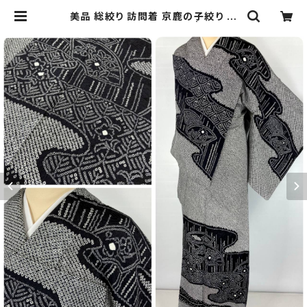
美品 総絞り 訪問着 京鹿の子絞り 扇
面 正絹 黒 白 グレー 834 | kimon
o Re:和 [online store] キモノリワ
着物 帯