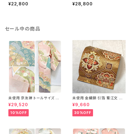
正絹 袷 浅葱鼠 青緑 グレー 白
絽 訪問着 正絹 オレンジ サーモ
¥22,800
¥28,800
1157
ンピンク 水色 1243
セール中の商品
未使用 京友禅 トールサイズ 染
未使用 金繍錦 引箔 蜀江文 唐
め分け 金彩 訪問着 袷 正絹 ピ
織 華紋 袋帯 正絹 金糸 ゴール
¥29,520
¥9,660
ンク 黄緑 紫 黄色 1438
ド 赤 紫 710
10%OFF
30%OFF