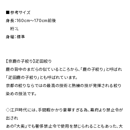
■参考サイズ
身長：160cm～170cm前後
裄：L
身幅：標準
【京鹿の子絞り】疋田絞り
鹿の背中のまだらの似ているところから、「鹿の子絞り」と呼ばれ
「疋田鹿の子絞り」とも呼ばれています。
京都の絞りならではの最高の技術と熟練の技が発揮される絞り
染めの技法です。
◇江戸時代には、手間暇かかり豪華すぎる為、幕府より禁止令が
出され
あの『大奥』でも奢侈禁止令で使用を禁じられることもあった、大