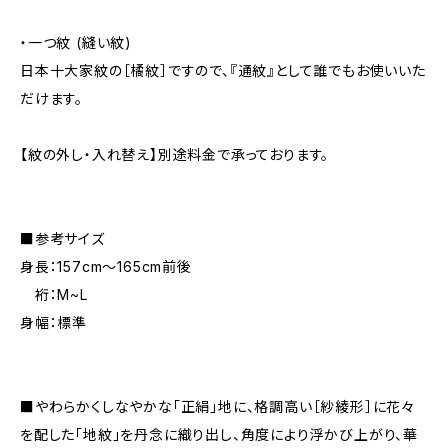
・一つ紋 (縫い紋)
日本十大家紋の［橘紋］ですので、『通紋』として誰でもお使いいた
だけます。
【紋の外し・入れ替え】別途料金で承っております。
■参考サイズ
身長：157cm～165cm前後
裄：M~L
身幅：標準
■やわらかくしなやかな「正絹」地に、格調高い［紗綾形］に花々
を配した「地紋」を丹念に織り出し、角度により浮かび上がり、華