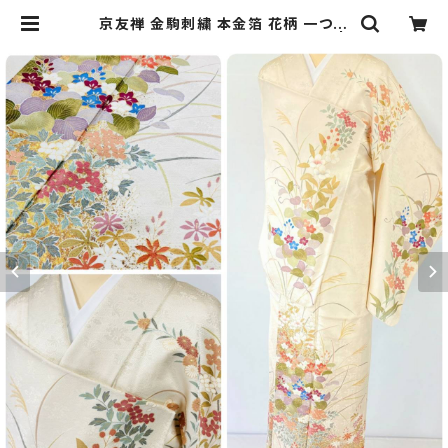
京友禅 金駒刺繍 本金箔 花柄 一つ紋
訪問着 正絹 オフホワイト 白 839 |
kimono Re:和 [online store] キ
モノリワ 着物 帯