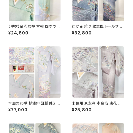
【単衣】金彩友禅 雪輪 四季の
辻が花 絞り 紋意匠 トールサイ
花々 正絹 訪問着 黄緑 青緑 紫
ズ 金彩 訪問着 正絹 袷 青 ブル
¥24,800
¥32,800
1418
ー 紫 1273
本加賀友禅 杉浦伸 証紙付き 訪
未使用 京友禅 本金箔 唐花 訪
問着 花柄 正絹 紫 白 パステル
問着 袷 正絹 紫 グレー 白 1165
¥77,000
¥25,800
白菫色 1080