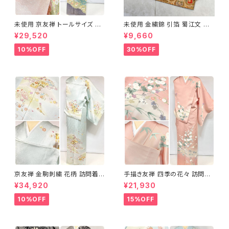
未使用 京友禅 トールサイズ 染
未使用 金繍錦 引箔 蜀江文 唐
め分け 金彩 訪問着 袷 正絹 ピ
織 華紋 袋帯 正絹 金糸 ゴール
¥29,520
¥9,660
ンク 黄緑 紫 黄色 1438
ド 赤 紫 710
10%OFF
30%OFF
京友禅 金駒刺繍 花柄 訪問着
手描き友禅 四季の花々 訪問着
正絹 水色 黄緑 パステルカラー
袷 正絹 サーモンピンク クリー
¥34,920
¥21,930
アイスグリーン 1433
ム 白 桃花色 1434
10%OFF
15%OFF