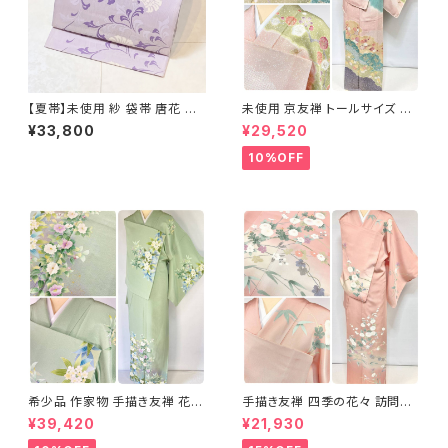
【夏帯】未使用 紗 袋帯 唐花 正
未使用 京友禅 トールサイズ 染
絹 紫 白 淡藤色 729
め分け 金彩 訪問着 袷 正絹 ピ
¥33,800
¥29,520
ンク 黄緑 紫 黄色 1438
10%OFF
希少品 作家物 手描き友禅 花鳥
手描き友禅 四季の花々 訪問着
文 椿 沈丁花 訪問着 正絹 袷 黄
袷 正絹 サーモンピンク クリー
¥39,420
¥21,930
緑 青 白 1418
ム 白 桃花色 1434