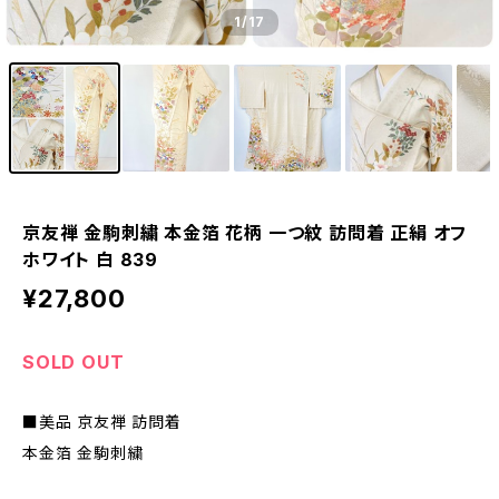
1
/17
京友禅 金駒刺繍 本金箔 花柄 一つ紋 訪問着 正絹 オフ
ホワイト 白 839
¥27,800
SOLD OUT
■美品 京友禅 訪問着
本金箔 金駒刺繍