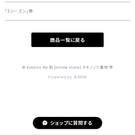
「3シーズン」帯
商品一覧に戻る
© kimono Re:和 [online store] キモノリワ 着物 帯
Powered by
ショップに質問する