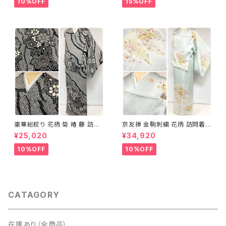
10%OFF
15%OFF
豪華総絞り 花柄 菊 椿 藤 訪問
京友禅 金駒刺繍 花柄 訪問着
着 鹿の子絞り ラメ 正絹 黒 白
正絹 水色 黄緑 パステルカラー
¥25,020
¥34,920
グレー 1435
アイスグリーン 1433
10%OFF
10%OFF
CATAGORY
在庫あり（全商品）