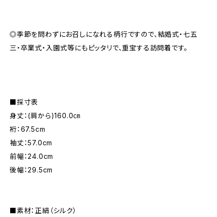
◎季節を問わずにお召しになれる柄行ですので、結婚式・七五
三・卒業式・入園式等にもピッタリで、重宝する訪問着です。
■採寸表
身丈：(肩から)160.0㎝
裄：67.5cm
袖丈：57.0cm
前幅：24.0cm
後幅：29.5cm
■素材：正絹（シルク）