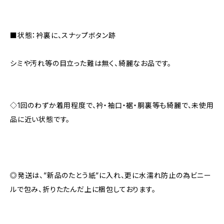
■状態：衿裏に、スナップボタン跡
シミや汚れ等の目立った難は無く、綺麗なお品です。
◇1回のわずか着用程度で、衿・袖口・裾・胴裏等も綺麗で、未使用
品に近い状態です。
◎発送は、”新品のたとう紙”に入れ、更に水濡れ防止の為ビニー
ルで包み、折りたたんだ上に梱包しております。