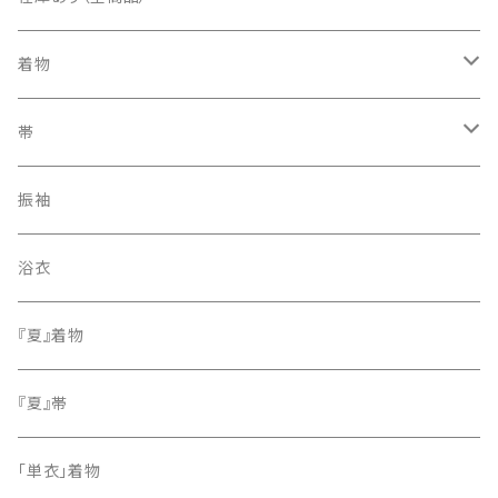
着物
訪問着・付下げ
帯
紬
袋帯
振袖
色無地
名古屋帯
浴衣
小紋
『夏』着物
留袖
『夏』帯
「単衣」着物