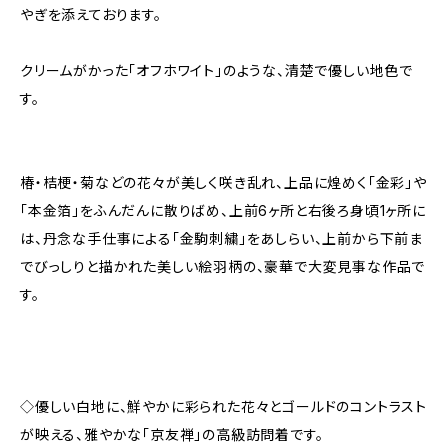
やぎを添えております。
クリームがかった「オフホワイト」のような、清楚で優しい地色で
す。
椿・桔梗・菊などの花々が美しく咲き乱れ、上品に煌めく「金彩」や
「本金箔」をふんだんに散りばめ、上前6ヶ所と右後ろ身頃1ヶ所に
は、丹念な手仕事による「金駒刺繍」をあしらい、上前から下前ま
でびっしりと描かれた美しい絵羽柄の、豪華で大変見事な作品で
す。
◇優しい白地に、鮮やかに彩られた花々とゴールドのコントラスト
が映える、雅やかな「京友禅」の高級訪問着です。