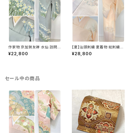
作家物 京加賀友禅 水仙 訪問着
【夏】汕頭刺繍 夏着物 総刺繍
正絹 袷 浅葱鼠 青緑 グレー 白
絽 訪問着 正絹 オレンジ サーモ
¥22,800
¥28,800
1157
ンピンク 水色 1243
セール中の商品