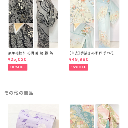
豪華総絞り 花柄 菊 椿 藤 訪問
【単衣】手描き友禅 四季の花々
着 鹿の子絞り ラメ 正絹 黒 白
正絹 訪問着 水色 黄緑 白 パス
¥25,020
¥49,980
グレー 1435
テルカラー 1431
10%OFF
15%OFF
その他の商品