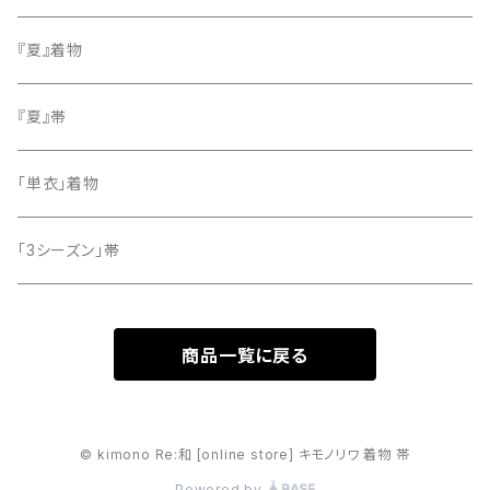
小紋
『夏』着物
留袖
『夏』帯
「単衣」着物
「3シーズン」帯
商品一覧に戻る
© kimono Re:和 [online store] キモノリワ 着物 帯
Powered by