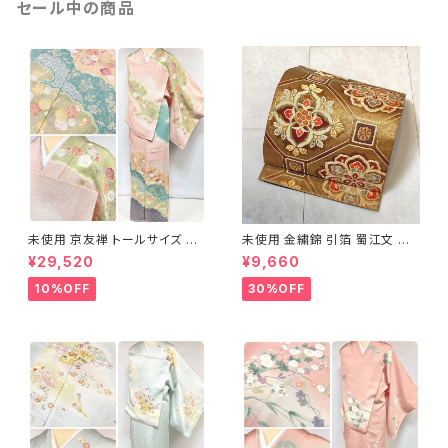
セール中の商品
未使用 京友禅 トールサイズ 染
未使用 金繍錦 引箔 蜀江文 唐
め分け 金彩 訪問着 袷 正絹 ピ
織 華紋 袋帯 正絹 金糸 ゴール
¥29,520
¥9,660
ンク 黄緑 紫 黄色 1438
ド 赤 紫 710
10%OFF
30%OFF