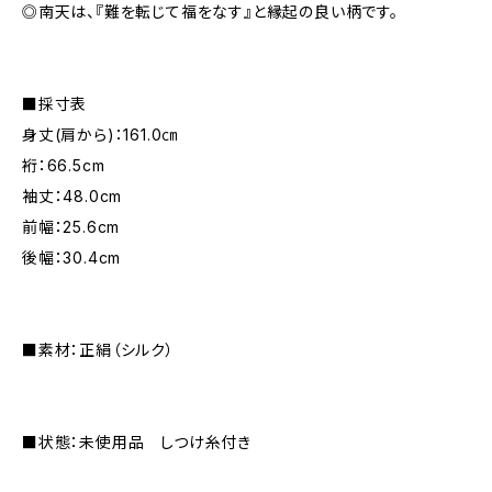
◎南天は、『難を転じて福をなす』と縁起の良い柄です。
■採寸表
身丈(肩から)：161.0㎝
裄：66.5cm
袖丈：48.0cm
前幅：25.6cm
後幅：30.4cm
■素材：正絹（シルク）
■状態：未使用品 しつけ糸付き