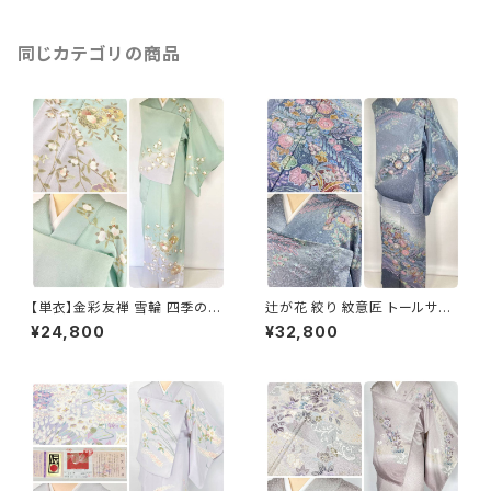
同じカテゴリの商品
【単衣】金彩友禅 雪輪 四季の
辻が花 絞り 紋意匠 トールサイ
花々 正絹 訪問着 黄緑 青緑 紫
ズ 金彩 訪問着 正絹 袷 青 ブル
¥24,800
¥32,800
1418
ー 紫 1273