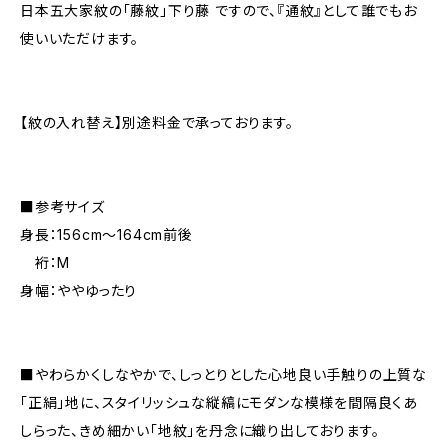
日本五大家紋の「藤紋」下り藤 ですので、『通紋』として誰でもお
使いいただけます。
【紋の入れ替え】別途料金で承っております。
■参考サイズ
身長：156cm～164cm前後
裄：M
身幅：ややゆったり
■やわらかくしなやかで、しっとりとした心地良い手触りの上質な
「正絹」地に、スタイリッシュな縦縞にモダンな模様を間隔良くあ
しらった、きめ細かい「地紋」を丹念に織り出しております。