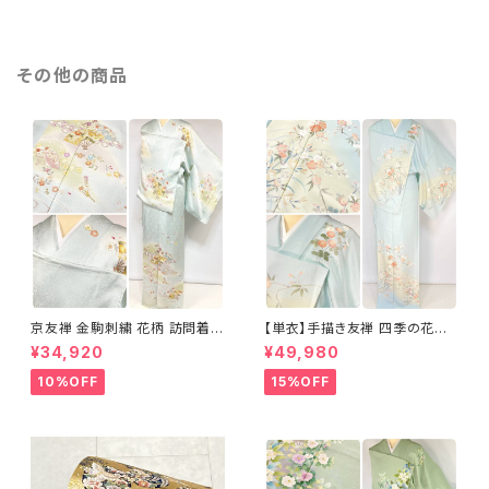
その他の商品
京友禅 金駒刺繍 花柄 訪問着
【単衣】手描き友禅 四季の花々
正絹 水色 黄緑 パステルカラー
正絹 訪問着 水色 黄緑 白 パス
¥34,920
¥49,980
アイスグリーン 1433
テルカラー 1431
10%OFF
15%OFF