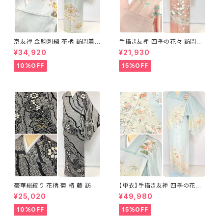
京友禅 金駒刺繍 花柄 訪問着
手描き友禅 四季の花々 訪問着
正絹 水色 黄緑 パステルカラー
袷 正絹 サーモンピンク クリー
¥34,920
¥21,930
アイスグリーン 1433
ム 白 桃花色 1434
10%OFF
15%OFF
豪華総絞り 花柄 菊 椿 藤 訪問
【単衣】手描き友禅 四季の花々
着 鹿の子絞り ラメ 正絹 黒 白
正絹 訪問着 水色 黄緑 白 パス
¥25,020
¥49,980
グレー 1435
テルカラー 1431
10%OFF
15%OFF