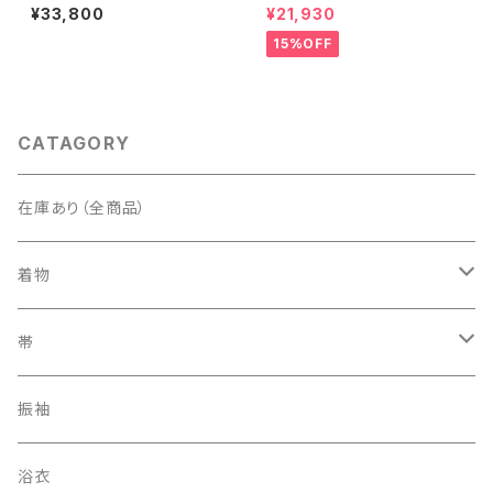
絹 紫 白 淡藤色 729
袷 正絹 サーモンピンク クリー
¥33,800
¥21,930
ム 白 桃花色 1434
15%OFF
CATAGORY
在庫あり（全商品）
着物
訪問着・付下げ
帯
紬
袋帯
振袖
色無地
名古屋帯
浴衣