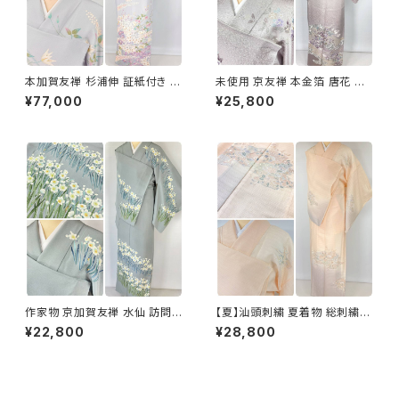
本加賀友禅 杉浦伸 証紙付き 訪
未使用 京友禅 本金箔 唐花 訪
問着 花柄 正絹 紫 白 パステル
問着 袷 正絹 紫 グレー 白 1165
¥77,000
¥25,800
白菫色 1080
作家物 京加賀友禅 水仙 訪問着
【夏】汕頭刺繍 夏着物 総刺繍
正絹 袷 浅葱鼠 青緑 グレー 白
絽 訪問着 正絹 オレンジ サーモ
¥22,800
¥28,800
1157
ンピンク 水色 1243