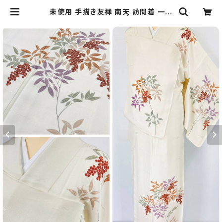
未使用 手描き友禅 南天 訪問着 一つ
紋 正絹 白 赤 紫 855 | kimono R
e:和 [online store] キモノリワ 着
物 帯