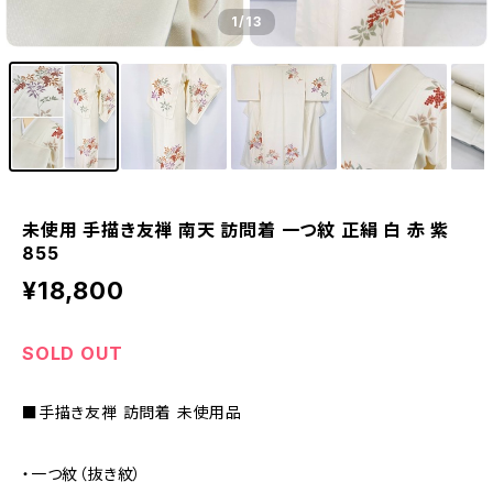
1
/13
未使用 手描き友禅 南天 訪問着 一つ紋 正絹 白 赤 紫
855
¥18,800
SOLD OUT
■手描き友禅 訪問着 未使用品
・一つ紋（抜き紋）