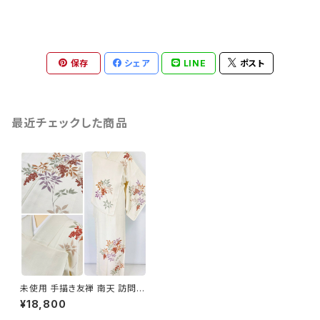
保存
シェア
LINE
ポスト
最近チェックした商品
未使用 手描き友禅 南天 訪問着
一つ紋 正絹 白 赤 紫 855
¥18,800