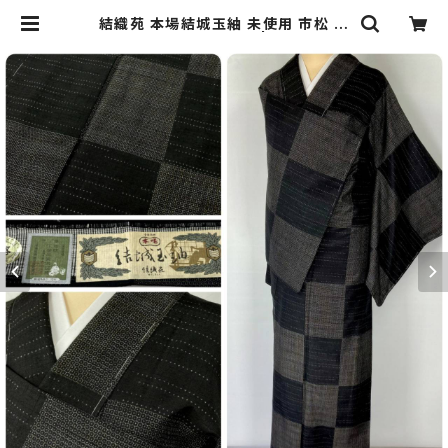
結織苑 本場結城玉紬 未使用 市松 小
紋 正絹 黒 グレー 865 | kimono R
e:和 [online store] キモノリワ 着
物 帯