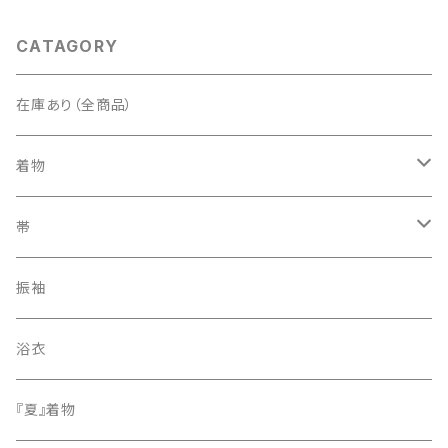
CATAGORY
在庫あり（全商品）
着物
訪問着・付下げ
帯
紬
袋帯
振袖
色無地
名古屋帯
浴衣
小紋
『夏』着物