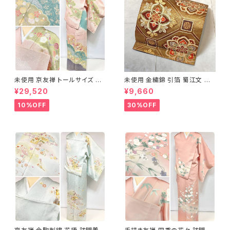
未使用 京友禅 トールサイズ 染
未使用 金繍錦 引箔 蜀江文 唐
め分け 金彩 訪問着 袷 正絹 ピ
織 華紋 袋帯 正絹 金糸 ゴール
¥29,520
¥9,660
ンク 黄緑 紫 黄色 1438
ド 赤 紫 710
10%OFF
30%OFF