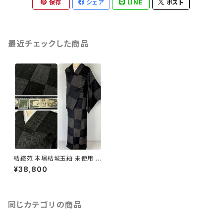
保存
シェア
LINE
ポスト
最近チェックした商品
結織苑 本場結城玉紬 未使用 市
松 小紋 正絹 黒 グレー 865
¥38,800
同じカテゴリの商品