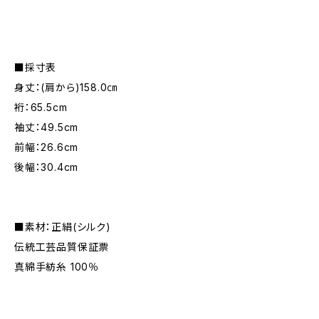
■採寸表
身丈：(肩から)158.0㎝
裄：65.5cm
袖丈：49.5cm
前幅：26.6cm
後幅：30.4cm
■素材：正絹(シルク)
伝統工芸品質保証票
真綿手紡糸 100％