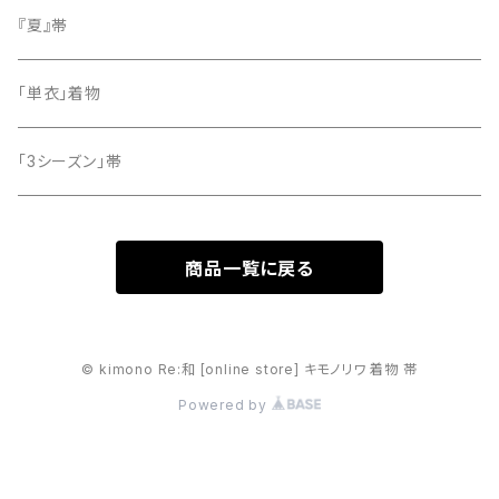
留袖
『夏』帯
「単衣」着物
「3シーズン」帯
商品一覧に戻る
© kimono Re:和 [online store] キモノリワ 着物 帯
Powered by