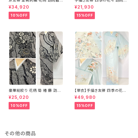
京友禅 金駒刺繍 花柄 訪問着
手描き友禅 四季の花々 訪問着
正絹 水色 黄緑 パステルカラー
袷 正絹 サーモンピンク クリー
¥34,920
¥21,930
アイスグリーン 1433
ム 白 桃花色 1434
10%OFF
15%OFF
豪華総絞り 花柄 菊 椿 藤 訪問
【単衣】手描き友禅 四季の花々
着 鹿の子絞り ラメ 正絹 黒 白
正絹 訪問着 水色 黄緑 白 パス
¥25,020
¥49,980
グレー 1435
テルカラー 1431
10%OFF
15%OFF
その他の商品