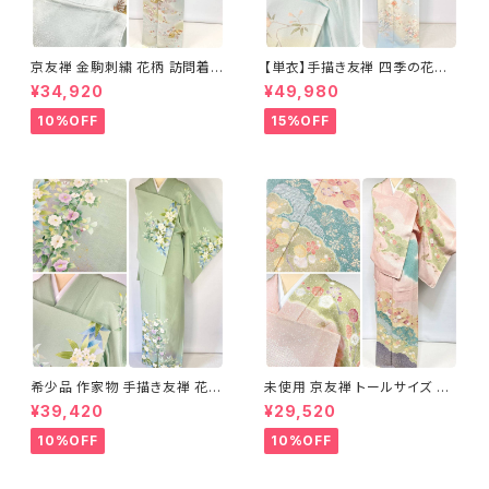
京友禅 金駒刺繍 花柄 訪問着
【単衣】手描き友禅 四季の花々
正絹 水色 黄緑 パステルカラー
正絹 訪問着 水色 黄緑 白 パス
¥34,920
¥49,980
アイスグリーン 1433
テルカラー 1431
10%OFF
15%OFF
希少品 作家物 手描き友禅 花鳥
未使用 京友禅 トールサイズ 染
文 椿 沈丁花 訪問着 正絹 袷 黄
め分け 金彩 訪問着 袷 正絹 ピ
¥39,420
¥29,520
緑 青 白 1418
ンク 黄緑 紫 黄色 1438
10%OFF
10%OFF