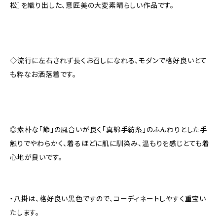
松］を織り出した、意匠美の大変素晴らしい作品です。
◇流行に左右されず長くお召しになれる、モダンで格好良いとて
も粋なお洒落着です。
◎素朴な「節」の風合いが良く「真綿手紡糸」のふんわりとした手
触りでやわらかく、着るほどに肌に馴染み、温もりを感じとても着
心地が良いです。
・八掛は、格好良い黒色ですので、コーディネートしやすく重宝い
たします。