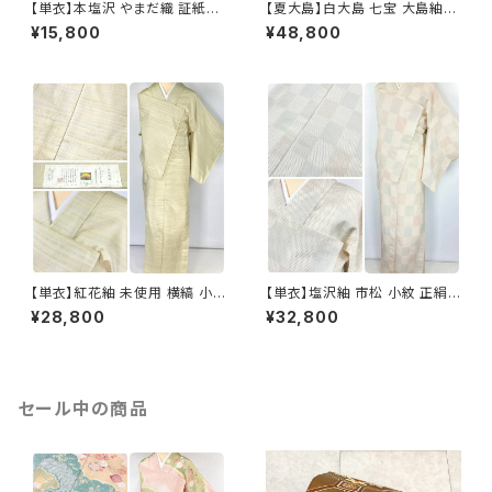
【単衣】本塩沢 やまだ織 証紙付
【夏大島】白大島 七宝 大島紬
き 横縞 小紋 正絹 クリーム色 1
紗紬 正絹 小紋 トールサイズ 白
¥15,800
¥48,800
350
グレー アイボリー 1053
【単衣】紅花紬 未使用 横縞 小
【単衣】塩沢紬 市松 小紋 正絹
紋 正絹 黄緑 青 ピンク 薄柳 13
白 アイボリー 1033
¥28,800
¥32,800
22
セール中の商品