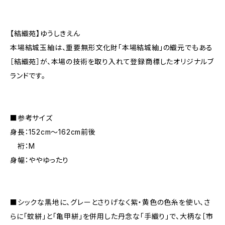
【結織苑】ゆうしきえん
本場結城玉紬は、重要無形文化財「本場結城紬」の織元でもある
［結織苑］が、本場の技術を取り入れて登録商標したオリジナルブ
ランドです。
■参考サイズ
身長：152cm～162cm前後
裄：M
身幅：ややゆったり
■シックな黒地に、グレーとさりげなく紫・黄色の色糸を使い、さ
らに「蚊絣」と「亀甲絣」を併用した丹念な「手織り」で、大柄な［市