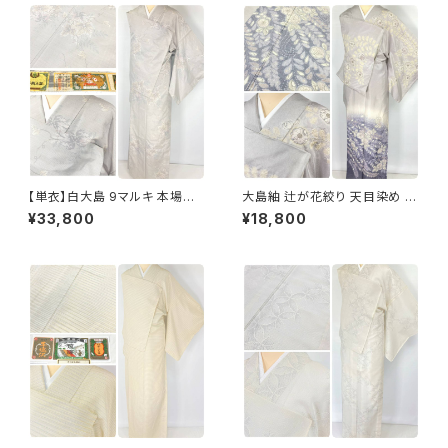
【単衣】白大島 9マルキ 本場大
大島紬 辻が花絞り 天目染め 訪
島紬 証紙付き 小紋 正絹 蔦の
問着 本場大島紬 正絹 グレー
¥33,800
¥18,800
葉 白 紫 緑 オフホワイト 1229
水色 紫 1185