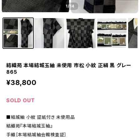
1
/14
結織苑 本場結城玉紬 未使用 市松 小紋 正絹 黒 グレー
865
¥38,800
SOLD OUT
■結城紬 小紋 証紙付き 未使用品
結織苑『本場結城玉紬』
手織［本場結城紬会館検査証］