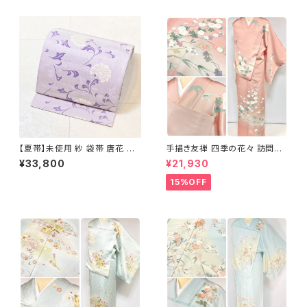
【夏帯】未使用 紗 袋帯 唐花 正
手描き友禅 四季の花々 訪問着
絹 紫 白 淡藤色 729
袷 正絹 サーモンピンク クリー
¥33,800
¥21,930
ム 白 桃花色 1434
15%OFF