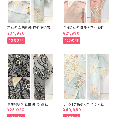
京友禅 金駒刺繍 花柄 訪問着
手描き友禅 四季の花々 訪問着
正絹 水色 黄緑 パステルカラー
袷 正絹 サーモンピンク クリー
¥34,920
¥21,930
アイスグリーン 1433
ム 白 桃花色 1434
10%OFF
15%OFF
豪華総絞り 花柄 菊 椿 藤 訪問
【単衣】手描き友禅 四季の花々
着 鹿の子絞り ラメ 正絹 黒 白
正絹 訪問着 水色 黄緑 白 パス
¥25,020
¥49,980
グレー 1435
テルカラー 1431
10%OFF
15%OFF