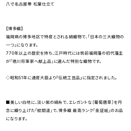
八寸名古屋帯 松葉仕立て
【博多織】
福岡県の博多地区で特産とされる絹織物で、「日本の三大織物の
一つ」になります。
770年以上の歴史を持ち、江戸時代には筑前福岡藩の初代藩主
が「徳川将軍家へ献上品」に選んだ特別な織物です。
◇昭和51年に通産大臣より『伝統工芸品』に指定されました。
■美しい白地に、淡い紫の絹糸で、エレガントな［葡萄唐草］を丹
念に織り上げた「紋間道」で、博多織 最高ランク「金証紙」のお品
になります。