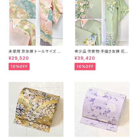
未使用 京友禅 トールサイズ 染
希少品 作家物 手描き友禅 花鳥
め分け 金彩 訪問着 袷 正絹 ピ
文 椿 沈丁花 訪問着 正絹 袷 黄
¥29,520
¥39,420
ンク 黄緑 紫 黄色 1438
緑 青 白 1418
10%OFF
10%OFF