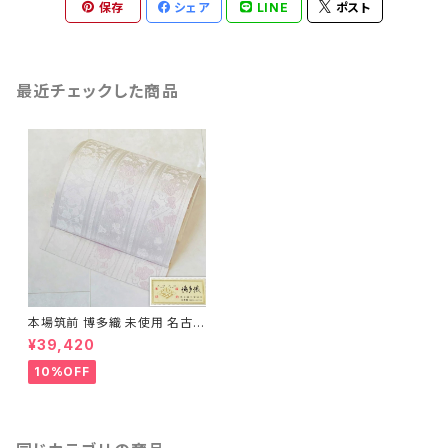
保存
シェア
LINE
ポスト
最近チェックした商品
本場筑前 博多織 未使用 名古屋
帯 正絹 博多帯 白 紫 432
¥39,420
10%OFF