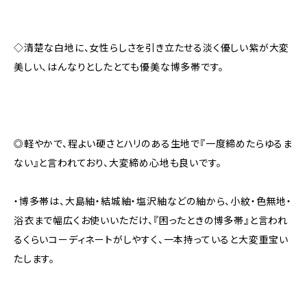
◇清楚な白地に、女性らしさを引き立たせる淡く優しい紫が大変
美しい、はんなりとしたとても優美な博多帯です。
◎軽やかで、程よい硬さとハリのある生地で『一度締めたらゆるま
ない』と言われており、大変締め心地も良いです。
・博多帯は、大島紬・結城紬・塩沢紬などの紬から、小紋・色無地・
浴衣まで幅広くお使いいただけ、『困ったときの博多帯』と言われ
るくらいコーディネートがしやすく、一本持っていると大変重宝い
たします。