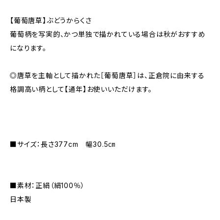
【葡萄唐草】ぶどうからくさ
葡萄柄を写実的、かつ単独で描かれている場合は秋がおすすめ
になります。
◎唐草を主軸として描かれた［葡萄唐草］は、正倉院に由来する
格調高い柄として【通年】お使いいただけます。
■サイズ：長さ377cm 幅30.5㎝
■素材：正絹（絹100％）
日本製