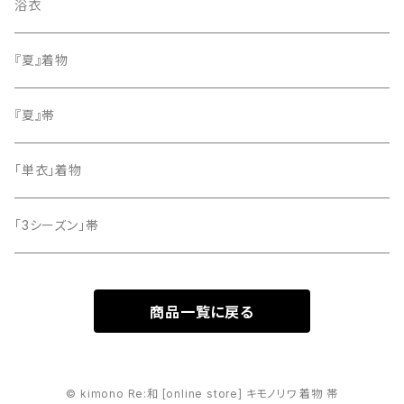
色無地
名古屋帯
浴衣
小紋
『夏』着物
留袖
『夏』帯
「単衣」着物
「3シーズン」帯
商品一覧に戻る
© kimono Re:和 [online store] キモノリワ 着物 帯