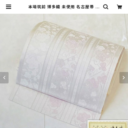
本場筑前 博多織 未使用 名古屋帯 正
絹 博多帯 白 紫 432 | kimono Re:
和 [online store] キモノリワ 着物
帯