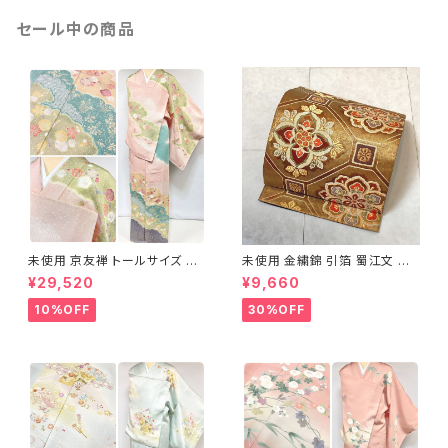
セール中の商品
未使用 京友禅 トールサイズ 染
未使用 金繍錦 引箔 蜀江文 唐
め分け 金彩 訪問着 袷 正絹 ピ
織 華紋 袋帯 正絹 金糸 ゴール
¥29,520
¥9,660
ンク 黄緑 紫 黄色 1438
ド 赤 紫 710
10%OFF
30%OFF