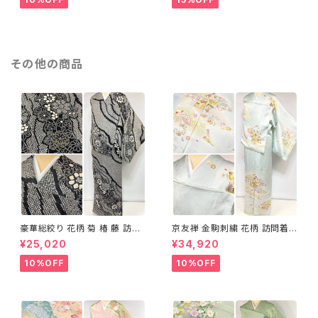
その他の商品
豪華総絞り 花柄 菊 椿 藤 訪問
京友禅 金駒刺繍 花柄 訪問着
着 鹿の子絞り ラメ 正絹 黒 白
正絹 水色 黄緑 パステルカラー
¥25,020
¥34,920
グレー 1435
アイスグリーン 1433
10%OFF
10%OFF