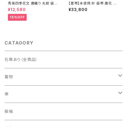
秀英四季花文 唐織り 丸紋 袋帯
【夏帯】未使用 紗 袋帯 唐花 正
正絹 金糸 ゴールド 紺 ピンク 7
絹 紫 白 淡藤色 729
¥12,580
¥33,800
05
15%OFF
CATAGORY
在庫あり（全商品）
着物
訪問着・付下げ
帯
紬
袋帯
振袖