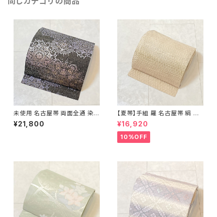
同じカテゴリの商品
未使用 名古屋帯 両面全通 染め
【夏帯】手組 羅 名古屋帯 絹 生
帯 銀通し 金彩 華文 宝相華 正
成り色 ピンク 黄緑 639
¥21,800
¥16,920
絹 黒 青紫 赤紫 685
10%OFF