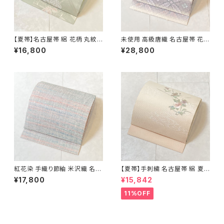
【夏帯】名古屋帯 絽 花柄 丸紋
未使用 高級唐織 名古屋帯 花菱
絹 銀糸 黄緑 水色 ピンク パス
正絹 白 紫 パステルカラー 藤色
¥16,800
¥28,800
テル 542
704
紅花染 手織り節紬 米沢織 名古
【夏帯】手刺繍 名古屋帯 絽 夏
屋帯 正絹 ピンク 青 水色 629
椿 絹 銀箔 白 クリーム ピンク
¥17,800
¥15,842
638
11%OFF