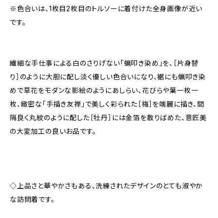
※色合いは、1枚目2枚目のトルソーに着付けた全身画像が近い
です。
繊細な手仕事による白のさりげない「蝋叩き染め」を、［片身替
り］のように大胆に配し淡く優しい色合いになり、裾にも蝋叩き染
めで草花をモダンな影絵のようにあしらい、花びらや葉一枚一
枚、緻密な「手描き友禅」で美しく彩られた［梅］を端麗に描き、間
隔良く丸紋のように配した［牡丹］には金箔を散りばめた、意匠美
の大変加工の良いお品です。
◇上品さと華やかさもある、洗練されたデザインのとても淑やか
な訪問着です。