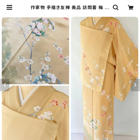
作家物 手描き友禅 美品 訪問着 梅 花
柄 正絹 黄色 白 ピンク 895 | kimo
no Re:和 [online store] キモノリ
ワ 着物 帯