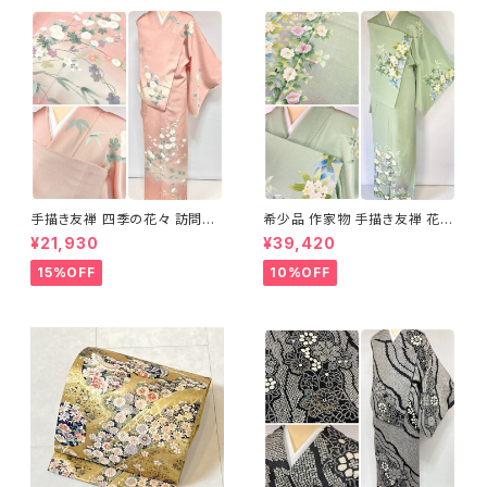
手描き友禅 四季の花々 訪問着
希少品 作家物 手描き友禅 花鳥
袷 正絹 サーモンピンク クリー
文 椿 沈丁花 訪問着 正絹 袷 黄
¥21,930
¥39,420
ム 白 桃花色 1434
緑 青 白 1418
15%OFF
10%OFF