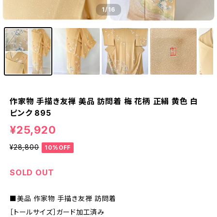
1
/16
作家物 手描き友禅 美品 訪問着 梅 花柄 正絹 黄色 白
ピンク 895
¥25,920
¥28,800
10%OFF
SOLD OUT
■美品 作家物 手描き友禅 訪問着
［トールサイズ］ガード加工済み