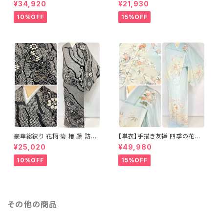
正絹 水色 黄緑 パステルカラー
袷 正絹 サーモンピンク クリー
¥34,920
¥21,930
アイスグリーン 1433
ム 白 桃花色 1434
10%OFF
15%OFF
豪華総絞り 花柄 菊 椿 藤 訪問
【単衣】手描き友禅 四季の花々
着 鹿の子絞り ラメ 正絹 黒 白
正絹 訪問着 水色 黄緑 白 パス
¥25,020
¥49,980
グレー 1435
テルカラー 1431
10%OFF
15%OFF
その他の商品