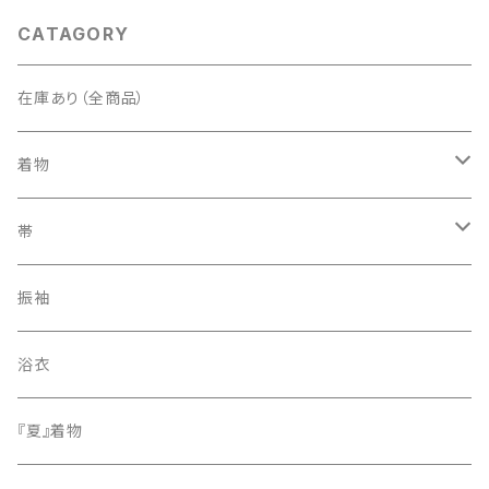
CATAGORY
在庫あり（全商品）
着物
訪問着・付下げ
帯
紬
袋帯
振袖
色無地
名古屋帯
浴衣
小紋
『夏』着物