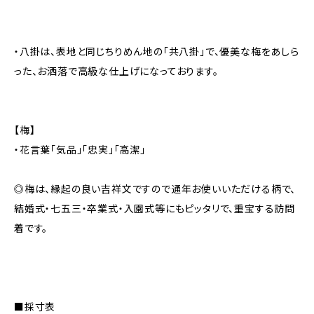
・八掛は、表地と同じちりめん地の「共八掛」で、優美な梅をあしら
った、お洒落で高級な仕上げになっております。
【梅】
・花言葉「気品」「忠実」「高潔」
◎梅は、縁起の良い吉祥文ですので通年お使いいただける柄で、
結婚式・七五三・卒業式・入園式等にもピッタリで、重宝する訪問
着です。
■採寸表