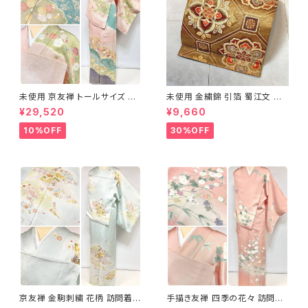
未使用 京友禅 トールサイズ 染
未使用 金繍錦 引箔 蜀江文 唐
め分け 金彩 訪問着 袷 正絹 ピ
織 華紋 袋帯 正絹 金糸 ゴール
¥29,520
¥9,660
ンク 黄緑 紫 黄色 1438
ド 赤 紫 710
10%OFF
30%OFF
京友禅 金駒刺繍 花柄 訪問着
手描き友禅 四季の花々 訪問着