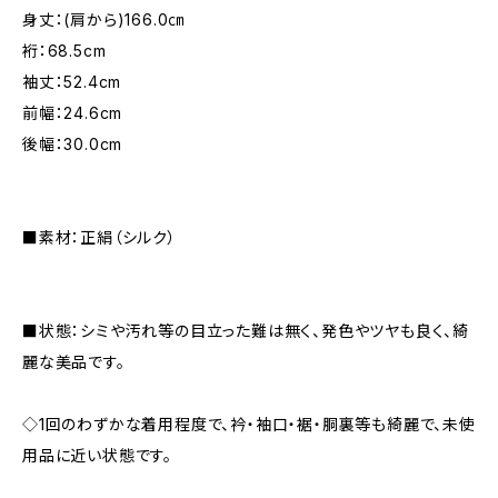
身丈：(肩から)166.0㎝
裄：68.5cm
袖丈：52.4cm
前幅：24.6cm
後幅：30.0cm
■素材：正絹（シルク）
■状態：シミや汚れ等の目立った難は無く、発色やツヤも良く、綺
麗な美品です。
◇1回のわずかな着用程度で、衿・袖口・裾・胴裏等も綺麗で、未使
用品に近い状態です。