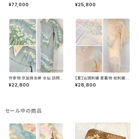
問着 花柄 正絹 紫 白 パステル
問着 袷 正絹 紫 グレー 白 1165
¥77,000
¥25,800
白菫色 1080
作家物 京加賀友禅 水仙 訪問着
【夏】汕頭刺繍 夏着物 総刺繍
正絹 袷 浅葱鼠 青緑 グレー 白
絽 訪問着 正絹 オレンジ サーモ
¥22,800
¥28,800
1157
ンピンク 水色 1243
セール中の商品