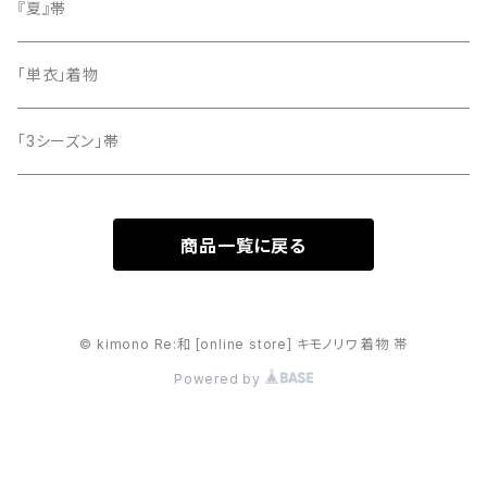
留袖
『夏』帯
「単衣」着物
「3シーズン」帯
商品一覧に戻る
© kimono Re:和 [online store] キモノリワ 着物 帯
Powered by