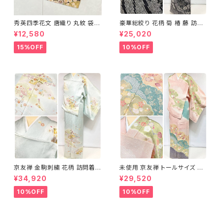
秀英四季花文 唐織り 丸紋 袋帯
豪華総絞り 花柄 菊 椿 藤 訪問
正絹 金糸 ゴールド 紺 ピンク 7
着 鹿の子絞り ラメ 正絹 黒 白
¥12,580
¥25,020
05
グレー 1435
15%OFF
10%OFF
京友禅 金駒刺繍 花柄 訪問着
未使用 京友禅 トールサイズ 染
正絹 水色 黄緑 パステルカラー
め分け 金彩 訪問着 袷 正絹 ピ
¥34,920
¥29,520
アイスグリーン 1433
ンク 黄緑 紫 黄色 1438
10%OFF
10%OFF