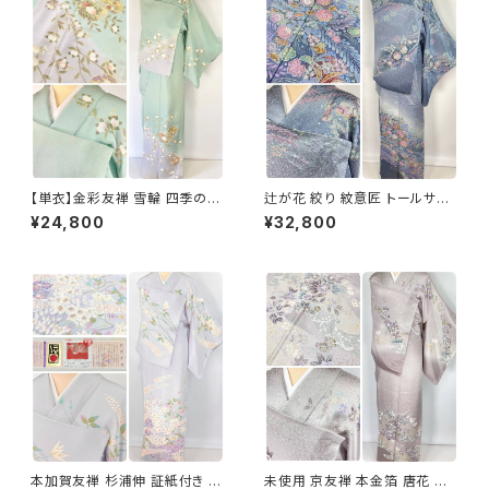
【単衣】金彩友禅 雪輪 四季の
辻が花 絞り 紋意匠 トールサイ
花々 正絹 訪問着 黄緑 青緑 紫
ズ 金彩 訪問着 正絹 袷 青 ブル
¥24,800
¥32,800
1418
ー 紫 1273
本加賀友禅 杉浦伸 証紙付き 訪
未使用 京友禅 本金箔 唐花 訪