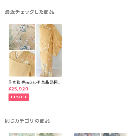
最近チェックした商品
作家物 手描き友禅 美品 訪問着
梅 花柄 正絹 黄色 白 ピンク 8
¥25,920
95
10%OFF
同じカテゴリの商品