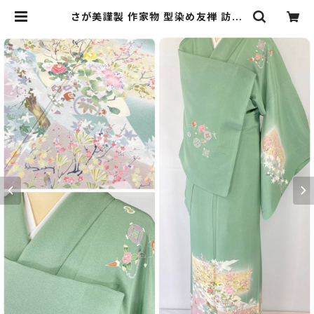
さが美謹製 作家物 型染め友禅 訪問
着 花柄 宝尽くし 正絹 黄色 紫 緑 90
2 | kimono Re:和 [online stor
e] キモノリワ 着物 帯