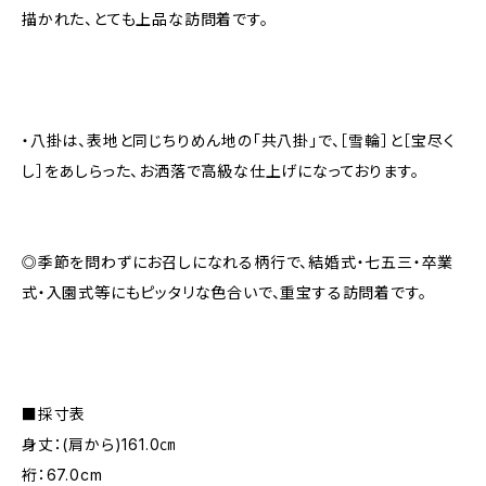
描かれた、とても上品な訪問着です。
・八掛は、表地と同じちりめん地の「共八掛」で、［雪輪］と［宝尽く
し］をあしらった、お洒落で高級な仕上げになっております。
◎季節を問わずにお召しになれる柄行で、結婚式・七五三・卒業
式・入園式等にもピッタリな色合いで、重宝する訪問着です。
■採寸表
身丈：(肩から)161.0㎝
裄：67.0cm