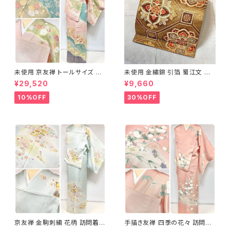
未使用 京友禅 トールサイズ 染
未使用 金繍錦 引箔 蜀江文 唐
め分け 金彩 訪問着 袷 正絹 ピ
織 華紋 袋帯 正絹 金糸 ゴール
¥29,520
¥9,660
ンク 黄緑 紫 黄色 1438
ド 赤 紫 710
10%OFF
30%OFF
京友禅 金駒刺繍 花柄 訪問着
手描き友禅 四季の花々 訪問着