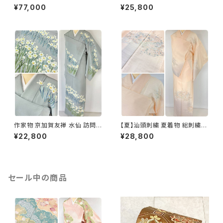
問着 花柄 正絹 紫 白 パステル
問着 袷 正絹 紫 グレー 白 1165
¥77,000
¥25,800
白菫色 1080
作家物 京加賀友禅 水仙 訪問着
【夏】汕頭刺繍 夏着物 総刺繍
正絹 袷 浅葱鼠 青緑 グレー 白
絽 訪問着 正絹 オレンジ サーモ
¥22,800
¥28,800
1157
ンピンク 水色 1243
セール中の商品