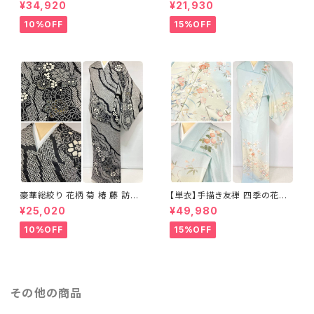
正絹 水色 黄緑 パステルカラー
袷 正絹 サーモンピンク クリー
¥34,920
¥21,930
アイスグリーン 1433
ム 白 桃花色 1434
10%OFF
15%OFF
豪華総絞り 花柄 菊 椿 藤 訪問
【単衣】手描き友禅 四季の花々
着 鹿の子絞り ラメ 正絹 黒 白
正絹 訪問着 水色 黄緑 白 パス
¥25,020
¥49,980
グレー 1435
テルカラー 1431
10%OFF
15%OFF
その他の商品