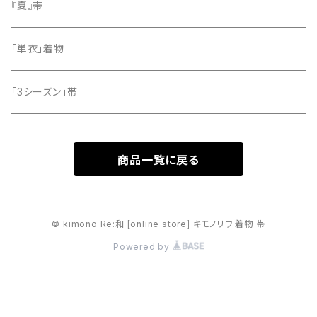
留袖
『夏』帯
「単衣」着物
「3シーズン」帯
商品一覧に戻る
© kimono Re:和 [online store] キモノリワ 着物 帯
Powered by