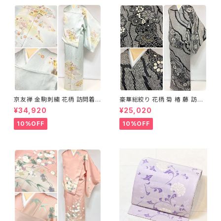
京友禅 金駒刺繍 花柄 訪問着
豪華総絞り 花柄 菊 椿 藤 訪問
正絹 水色 黄緑 パステルカラー
着 鹿の子絞り ラメ 正絹 黒 白
¥34,920
¥25,020
アイスグリーン 1433
グレー 1435
10%OFF
10%OFF