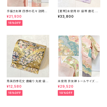
手描き友禅 四季の花々 訪問着
【夏帯】未使用 紗 袋帯 唐花 正
袷 正絹 サーモンピンク クリー
絹 紫 白 淡藤色 729
¥21,930
¥33,800
ム 白 桃花色 1434
15%OFF
秀英四季花文 唐織り 丸紋 袋帯
未使用 京友禅 トールサイズ 染
正絹 金糸 ゴールド 紺 ピンク 7
め分け 金彩 訪問着 袷 正絹 ピ
¥12,580
¥29,520
05
ンク 黄緑 紫 黄色 1438
15%OFF
10%OFF