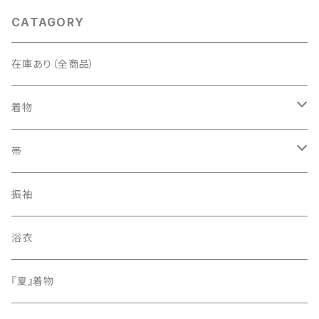
CATAGORY
在庫あり（全商品）
着物
訪問着・付下げ
帯
紬
袋帯
振袖
色無地
名古屋帯
浴衣
小紋
『夏』着物