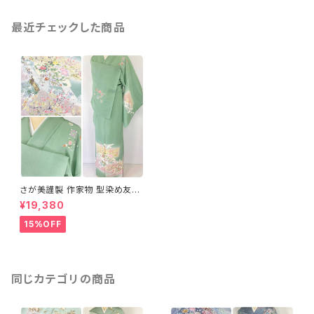
最近チェックした商品
さが美謹製 作家物 型染め友禅
訪問着 花柄 宝尽くし 正絹 黄色
¥19,380
紫 緑 902
15%OFF
同じカテゴリの商品