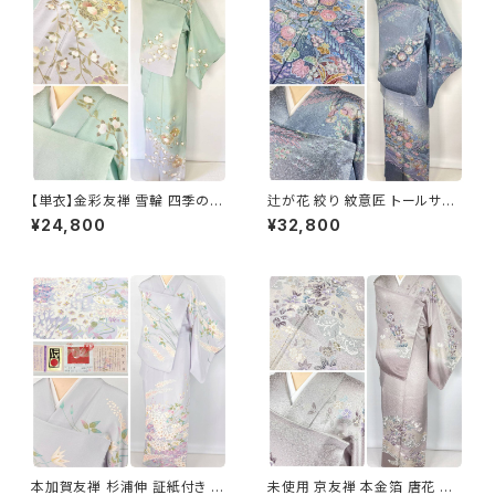
【単衣】金彩友禅 雪輪 四季の
辻が花 絞り 紋意匠 トールサイ
花々 正絹 訪問着 黄緑 青緑 紫
ズ 金彩 訪問着 正絹 袷 青 ブル
¥24,800
¥32,800
1418
ー 紫 1273
本加賀友禅 杉浦伸 証紙付き 訪
未使用 京友禅 本金箔 唐花 訪