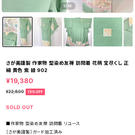
1
/16
さが美謹製 作家物 型染め友禅 訪問着 花柄 宝尽くし 正
絹 黄色 紫 緑 902
¥19,380
¥22,800
15%OFF
SOLD OUT
■作家物 型染め友禅 訪問着 リユース
［さが美謹製］ガード加工済み