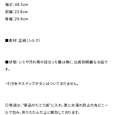
袖丈：48.5cm
前幅：23.8cm
後幅：29.8cm
■素材：正絹（シルク）
■状態：シミや汚れ等の目立った難は無く、比較的綺麗なお品で
す。
・引き糸やスナップボタンはついておりません。
◎発送は、”新品のたとう紙”に入れ、更に水濡れ防止の為ビニー
ルで包み、折りたたんだ上に梱包しております。