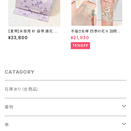
【夏帯】未使用 紗 袋帯 唐花 正
手描き友禅 四季の花々 訪問着
絹 紫 白 淡藤色 729
袷 正絹 サーモンピンク クリー
¥33,800
¥21,930
ム 白 桃花色 1434
15%OFF
CATAGORY
在庫あり（全商品）
着物
訪問着・付下げ
帯