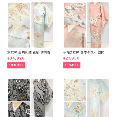
京友禅 金駒刺繍 花柄 訪問着
手描き友禅 四季の花々 訪問着
正絹 水色 黄緑 パステルカラー
袷 正絹 サーモンピンク クリー
¥34,920
¥21,930
アイスグリーン 1433
ム 白 桃花色 1434
10%OFF
15%OFF