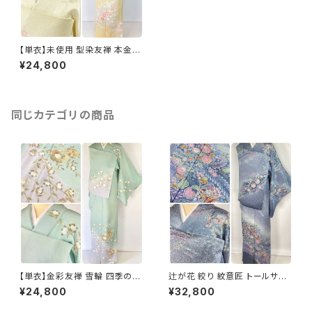
【単衣】未使用 型染友禅 本金箔
訪問着 正絹 黄色 紫 ピンク パ
¥24,800
ステル 903
同じカテゴリの商品
【単衣】金彩友禅 雪輪 四季の
辻が花 絞り 紋意匠 トールサイ
花々 正絹 訪問着 黄緑 青緑 紫
ズ 金彩 訪問着 正絹 袷 青 ブル
¥24,800
¥32,800
1418
ー 紫 1273