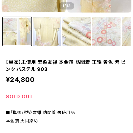
1
/13
【単衣】未使用 型染友禅 本金箔 訪問着 正絹 黄色 紫 ピ
ンク パステル 903
¥24,800
SOLD OUT
■『単衣』型染友禅 訪問着 未使用品
本金箔 天目染め