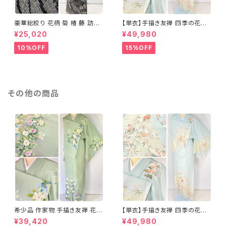
豪華総絞り 花柄 菊 椿 藤 訪問
【単衣】手描き友禅 四季の花々
着 鹿の子絞り ラメ 正絹 黒 白
正絹 訪問着 水色 黄緑 白 パス
¥25,020
¥49,980
グレー 1435
テルカラー 1431
10%OFF
15%OFF
その他の商品
希少品 作家物 手描き友禅 花鳥
【単衣】手描き友禅 四季の花々
文 椿 沈丁花 訪問着 正絹 袷 黄
正絹 訪問着 水色 黄緑 白 パス
¥39,420
¥49,980
緑 青 白 1418
テルカラー 1431