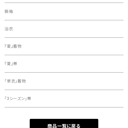
紬
袋帯
振袖
色無地
名古屋帯
浴衣
小紋
『夏』着物
留袖
『夏』帯
「単衣」着物
「3シーズン」帯
商品一覧に戻る