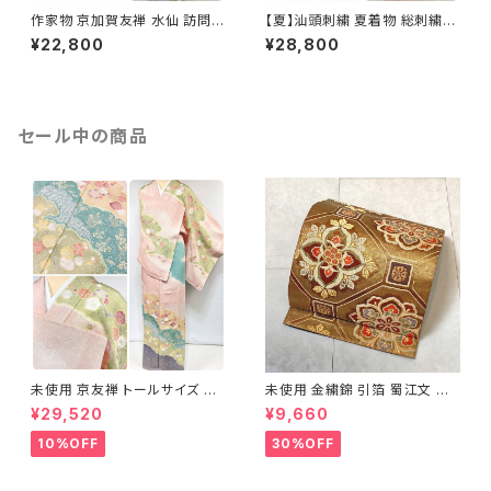
作家物 京加賀友禅 水仙 訪問着
【夏】汕頭刺繍 夏着物 総刺繍
正絹 袷 浅葱鼠 青緑 グレー 白
絽 訪問着 正絹 オレンジ サーモ
¥22,800
¥28,800
1157
ンピンク 水色 1243
セール中の商品
未使用 京友禅 トールサイズ 染
未使用 金繍錦 引箔 蜀江文 唐
め分け 金彩 訪問着 袷 正絹 ピ
織 華紋 袋帯 正絹 金糸 ゴール
¥29,520
¥9,660
ンク 黄緑 紫 黄色 1438
ド 赤 紫 710
10%OFF
30%OFF