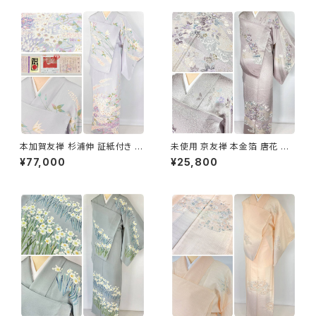
本加賀友禅 杉浦伸 証紙付き 訪
未使用 京友禅 本金箔 唐花 訪
問着 花柄 正絹 紫 白 パステル
問着 袷 正絹 紫 グレー 白 1165
¥77,000
¥25,800
白菫色 1080