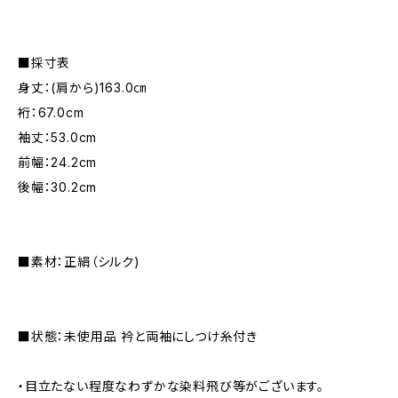
■採寸表
身丈：(肩から)163.0㎝
裄：67.0cm
袖丈：53.0cm
前幅：24.2cm
後幅：30.2cm
■素材：正絹（シルク)
■状態：未使用品 衿と両袖にしつけ糸付き
・目立たない程度なわずかな染料飛び等がございます。