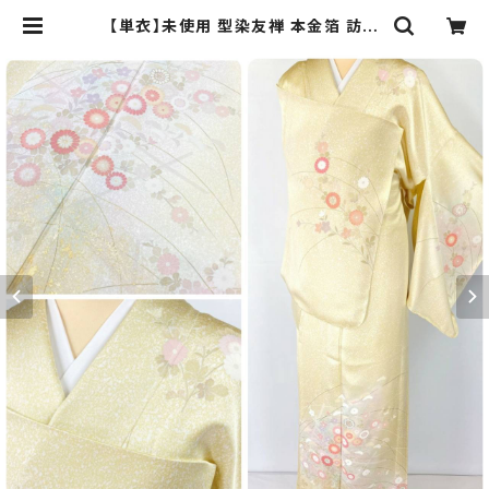
【単衣】未使用 型染友禅 本金箔 訪問
着 正絹 黄色 紫 ピンク パステル 90
3 | kimono Re:和 [online stor
e] キモノリワ 着物 帯