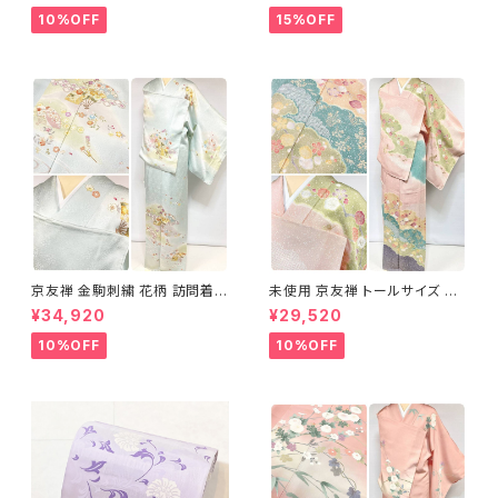
10%OFF
15%OFF
京友禅 金駒刺繍 花柄 訪問着
未使用 京友禅 トールサイズ 染
正絹 水色 黄緑 パステルカラー
め分け 金彩 訪問着 袷 正絹 ピ
¥34,920
¥29,520
アイスグリーン 1433
ンク 黄緑 紫 黄色 1438
10%OFF
10%OFF