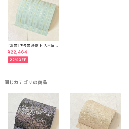
【夏帯】博多帯 紗献上 名古屋帯
正絹 博多織 パステル 黄緑 水色
¥22,464
白 457
22%OFF
同じカテゴリの商品