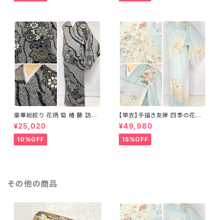
豪華総絞り 花柄 菊 椿 藤 訪問
【単衣】手描き友禅 四季の花々
着 鹿の子絞り ラメ 正絹 黒 白
正絹 訪問着 水色 黄緑 白 パス
¥25,020
¥49,980
グレー 1435
テルカラー 1431
10%OFF
15%OFF
その他の商品