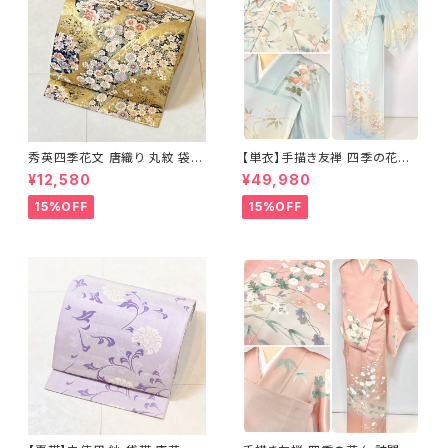
秀英四季花文 唐織り 丸紋 袋帯
【単衣】手描き友禅 四季の花々
正絹 金糸 ゴールド 紺 ピンク 7
正絹 訪問着 水色 黄緑 白 パス
¥12,580
¥49,980
05
テルカラー 1431
15%OFF
15%OFF