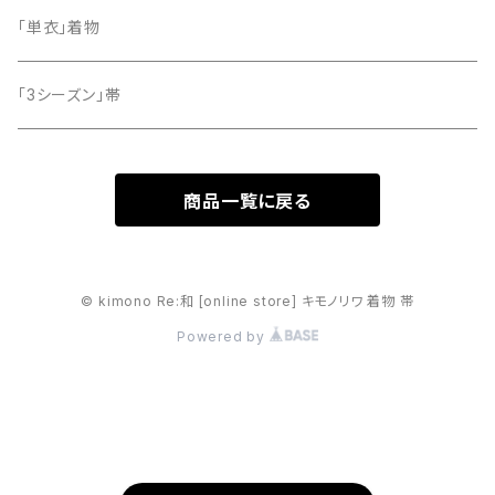
「単衣」着物
「3シーズン」帯
商品一覧に戻る
© kimono Re:和 [online store] キモノリワ 着物 帯
Powered by