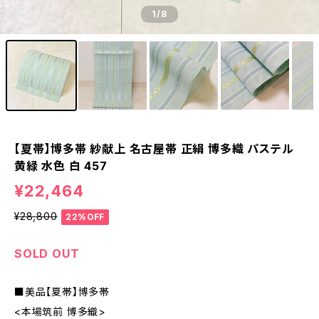
1
/8
【夏帯】博多帯 紗献上 名古屋帯 正絹 博多織 パステル
黄緑 水色 白 457
¥22,464
¥28,800
22%OFF
SOLD OUT
■美品【夏帯】博多帯
<本場筑前 博多織>