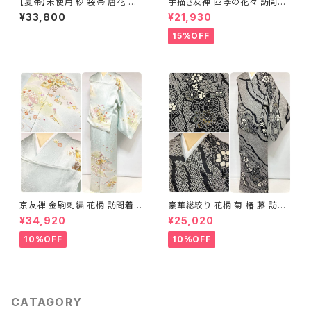
【夏帯】未使用 紗 袋帯 唐花 正
手描き友禅 四季の花々 訪問着
絹 紫 白 淡藤色 729
袷 正絹 サーモンピンク クリー
¥33,800
¥21,930
ム 白 桃花色 1434
15%OFF
京友禅 金駒刺繍 花柄 訪問着
豪華総絞り 花柄 菊 椿 藤 訪問
正絹 水色 黄緑 パステルカラー
着 鹿の子絞り ラメ 正絹 黒 白
¥34,920
¥25,020
アイスグリーン 1433
グレー 1435
10%OFF
10%OFF
CATAGORY