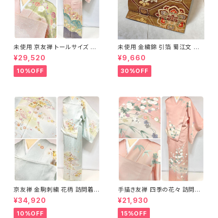
未使用 京友禅 トールサイズ 染
未使用 金繍錦 引箔 蜀江文 唐
め分け 金彩 訪問着 袷 正絹 ピ
織 華紋 袋帯 正絹 金糸 ゴール
¥29,520
¥9,660
ンク 黄緑 紫 黄色 1438
ド 赤 紫 710
10%OFF
30%OFF
京友禅 金駒刺繍 花柄 訪問着
手描き友禅 四季の花々 訪問着
正絹 水色 黄緑 パステルカラー
袷 正絹 サーモンピンク クリー
¥34,920
¥21,930
アイスグリーン 1433
ム 白 桃花色 1434
10%OFF
15%OFF