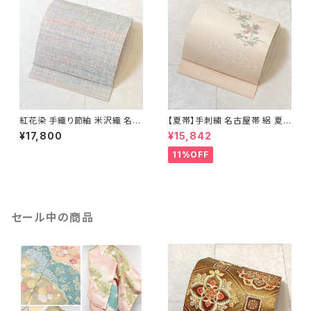
紅花染 手織り節紬 米沢織 名古
【夏帯】手刺繍 名古屋帯 絽 夏
屋帯 正絹 ピンク 青 水色 629
椿 絹 銀箔 白 クリーム ピンク
¥17,800
¥15,842
638
11%OFF
セール中の商品