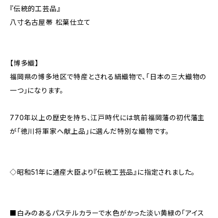
『伝統的工芸品』
八寸名古屋帯 松葉仕立て
【博多織】
福岡県の博多地区で特産とされる絹織物で、「日本の三大織物の
一つ」になります。
770年以上の歴史を持ち、江戸時代には筑前福岡藩の初代藩主
が「徳川将軍家へ献上品」に選んだ特別な織物です。
◇昭和51年に通産大臣より『伝統工芸品』に指定されました。
■白みのあるパステルカラーで水色がかった淡い黄緑の「アイス