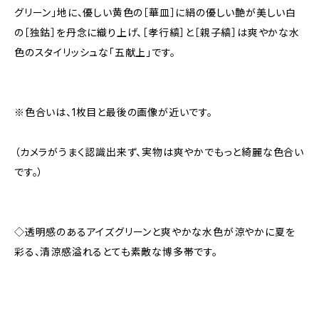
グリーン」地に、優しい黄色の［華皿］に絹の優しい艶が美しい白
の［独鈷］を丹念に織り上げ、［孝行縞］と［親子縞］は爽やかな水
色のスタイリッシュな「五献上」です。
※色合いは、1枚目と最後の画像が近いです。
（カメラがうまく認識出来ず、実物は爽やかでもっと綺麗な色合い
です。）
◇透明感のあるアイズグリーンと爽やかな水色が涼やかに夏を
彩る、清涼感溢れるとても素敵な博多帯です。