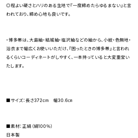
◎程よい硬さとハリのある生地で『一度締めたらゆるまない』と言
われており、締め心地も良いです。
・博多帯は、大島紬・結城紬・塩沢紬などの紬から、小紋・色無地・
浴衣まで幅広くお使いいただけ、『困ったときの博多帯』と言われ
るくらいコーディネートがしやすく、一本持っていると大変重宝い
たします。
■サイズ：長さ372cm 幅30.6㎝
■素材：正絹（絹100％）
日本製