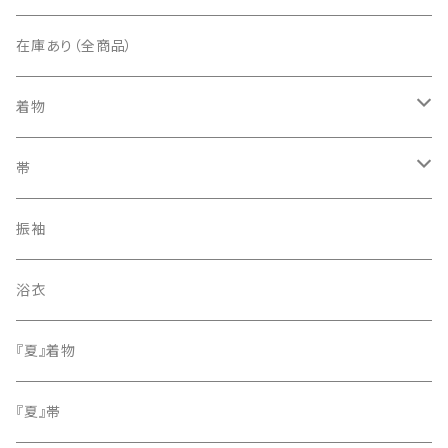
在庫あり（全商品）
着物
訪問着・付下げ
帯
紬
袋帯
振袖
色無地
名古屋帯
浴衣
小紋
『夏』着物
留袖
『夏』帯