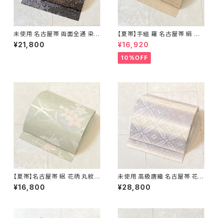
未使用 名古屋帯 両面全通 染め
【夏帯】手組 羅 名古屋帯 絹 生
帯 銀通し 金彩 華文 宝相華 正
成り色 ピンク 黄緑 639
¥21,800
¥16,920
絹 黒 青紫 赤紫 685
10%OFF
【夏帯】名古屋帯 絽 花柄 丸紋
未使用 高級唐織 名古屋帯 花菱
絹 銀糸 黄緑 水色 ピンク パス
正絹 白 紫 パステルカラー 藤色
¥16,800
¥28,800
テル 542
704