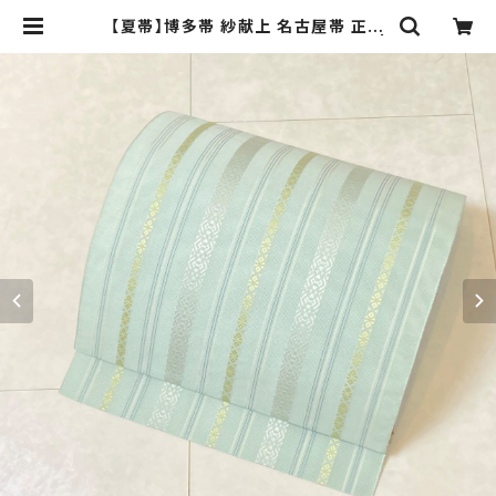
【夏帯】博多帯 紗献上 名古屋帯 正絹
博多織 パステル 黄緑 水色 白 457 |
kimono Re:和 [online store] キ
モノリワ 着物 帯