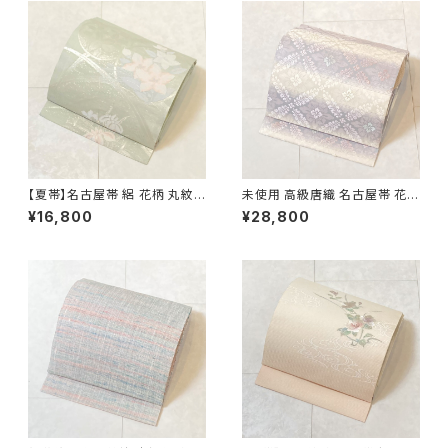
【夏帯】名古屋帯 絽 花柄 丸紋
未使用 高級唐織 名古屋帯 花菱
絹 銀糸 黄緑 水色 ピンク パス
正絹 白 紫 パステルカラー 藤色
¥16,800
¥28,800
テル 542
704