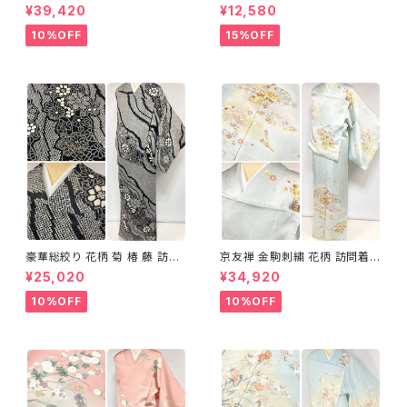
文 椿 沈丁花 訪問着 正絹 袷 黄
正絹 金糸 ゴールド 紺 ピンク 7
¥39,420
¥12,580
緑 青 白 1418
05
10%OFF
15%OFF
豪華総絞り 花柄 菊 椿 藤 訪問
京友禅 金駒刺繍 花柄 訪問着
着 鹿の子絞り ラメ 正絹 黒 白
正絹 水色 黄緑 パステルカラー
¥25,020
¥34,920
グレー 1435
アイスグリーン 1433
10%OFF
10%OFF