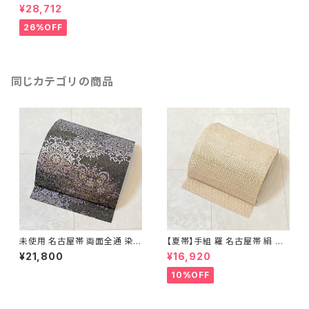
使用 名古屋帯 正絹 博多織 ク
¥28,712
リーム 紫 白 463
26%OFF
同じカテゴリの商品
未使用 名古屋帯 両面全通 染め
【夏帯】手組 羅 名古屋帯 絹 生
帯 銀通し 金彩 華文 宝相華 正
成り色 ピンク 黄緑 639
¥21,800
¥16,920
絹 黒 青紫 赤紫 685
10%OFF