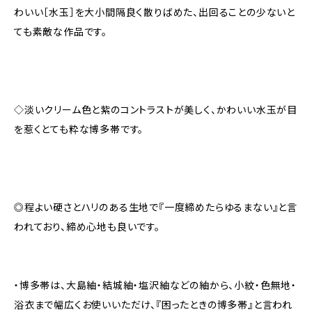
わいい［水玉］を大小間隔良く散りばめた、出回ることの少ないと
ても素敵な作品です。
◇淡いクリーム色と紫のコントラストが美しく、かわいい水玉が目
を惹くとても粋な博多帯です。
◎程よい硬さとハリのある生地で『一度締めたらゆるまない』と言
われており、締め心地も良いです。
・博多帯は、大島紬・結城紬・塩沢紬などの紬から、小紋・色無地・
浴衣まで幅広くお使いいただけ、『困ったときの博多帯』と言われ