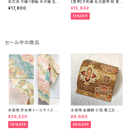
紅花染 手織り節紬 米沢織 名古
【夏帯】手刺繍 名古屋帯 絽 夏
屋帯 正絹 ピンク 青 水色 629
椿 絹 銀箔 白 クリーム ピンク
¥17,800
¥15,842
638
11%OFF
セール中の商品
未使用 京友禅 トールサイズ 染
未使用 金繍錦 引箔 蜀江文 唐
め分け 金彩 訪問着 袷 正絹 ピ
織 華紋 袋帯 正絹 金糸 ゴール
¥29,520
¥9,660
ンク 黄緑 紫 黄色 1438
ド 赤 紫 710
10%OFF
30%OFF