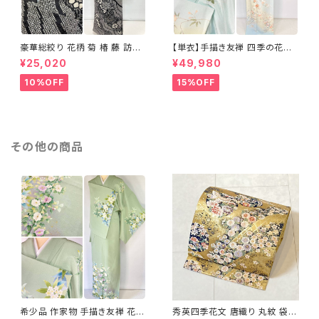
豪華総絞り 花柄 菊 椿 藤 訪問
【単衣】手描き友禅 四季の花々
着 鹿の子絞り ラメ 正絹 黒 白
正絹 訪問着 水色 黄緑 白 パス
¥25,020
¥49,980
グレー 1435
テルカラー 1431
10%OFF
15%OFF
その他の商品
希少品 作家物 手描き友禅 花鳥
秀英四季花文 唐織り 丸紋 袋帯