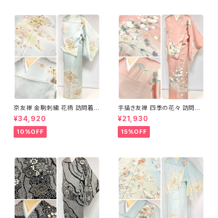
京友禅 金駒刺繍 花柄 訪問着
手描き友禅 四季の花々 訪問着
正絹 水色 黄緑 パステルカラー
袷 正絹 サーモンピンク クリー
¥34,920
¥21,930
アイスグリーン 1433
ム 白 桃花色 1434
10%OFF
15%OFF