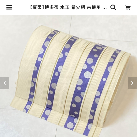
【夏帯】博多帯 水玉 希少柄 未使用 名
古屋帯 正絹 博多織 クリーム 紫 白 4
63 | kimono Re:和 [online stor
e] キモノリワ 着物 帯