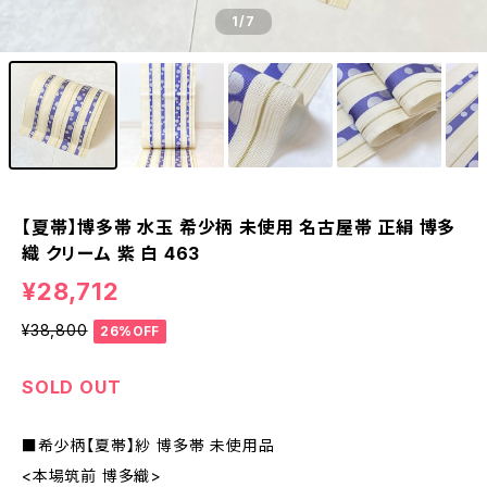
1
/7
【夏帯】博多帯 水玉 希少柄 未使用 名古屋帯 正絹 博多
織 クリーム 紫 白 463
¥28,712
¥38,800
26%OFF
SOLD OUT
■希少柄【夏帯】紗 博多帯 未使用品
<本場筑前 博多織>