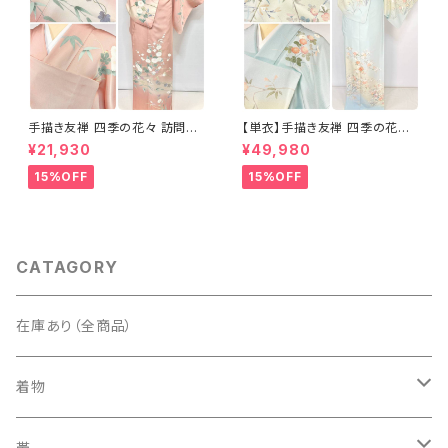
手描き友禅 四季の花々 訪問着
【単衣】手描き友禅 四季の花々
袷 正絹 サーモンピンク クリー
正絹 訪問着 水色 黄緑 白 パス
¥21,930
¥49,980
ム 白 桃花色 1434
テルカラー 1431
15%OFF
15%OFF
CATAGORY
在庫あり（全商品）
着物
訪問着・付下げ
帯