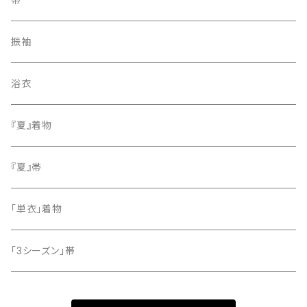
紬
袋帯
振袖
色無地
名古屋帯
浴衣
小紋
『夏』着物
留袖
『夏』帯
「単衣」着物
「3シーズン」帯