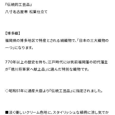
『伝統的工芸品』
八寸名古屋帯 松葉仕立て
【博多織】
福岡県の博多地区で特産とされる絹織物で、「日本の三大織物の
一つ」になります。
770年以上の歴史を持ち、江戸時代には筑前福岡藩の初代藩主
が「徳川将軍家へ献上品」に選んだ特別な織物です。
◇昭和51年に通産大臣より『伝統工芸品』に指定されました。
■淡く優しいクリーム色地に、スタイリッシュな縞柄に涼し気でか