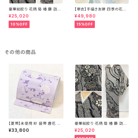
豪華総絞り 花柄 菊 椿 藤 訪問
【単衣】手描き友禅 四季の花々
着 鹿の子絞り ラメ 正絹 黒 白
正絹 訪問着 水色 黄緑 白 パス
¥25,020
¥49,980
グレー 1435
テルカラー 1431
10%OFF
15%OFF
その他の商品
【夏帯】未使用 紗 袋帯 唐花 正
豪華総絞り 花柄 菊 椿 藤 訪問
絹 紫 白 淡藤色 729
着 鹿の子絞り ラメ 正絹 黒 白
¥33,800
¥25,020
グレー 1435