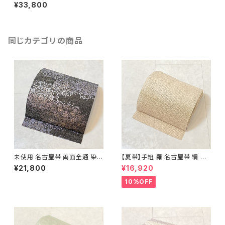
マス Xmas 絹 金糸 白 赤 緑 ア
¥33,800
イボリー 492
同じカテゴリの商品
未使用 名古屋帯 両面全通 染め
【夏帯】手組 羅 名古屋帯 絹 生
帯 銀通し 金彩 華文 宝相華 正
成り色 ピンク 黄緑 639
¥21,800
¥16,920
絹 黒 青紫 赤紫 685
10%OFF