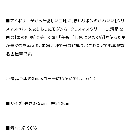
■アイボリーがかった優しい白地に、赤いリボンのかわいい［クリ
スマスベル］をあしらったモダンな［クリスマスツリー］に、清楚な
白の［雪の結晶］と美しく輝く「金糸」［七色に煌めく箔］を使った星
が華やぎを添えた、本場西陣で丹念に織り出されたとても素敵な
名古屋帯です。
◇是非今年のXmasコーデにいかがでしょうか♪
■サイズ：長さ375cm 幅31.2cm
■素材：絹 90％