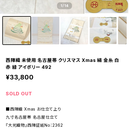
1
/14
西陣織 未使用 名古屋帯 クリスマス Xmas 絹 金糸 白
赤 緑 アイボリー 492
¥33,800
SOLD OUT
■西陣織 Xmas お仕立て上り
九寸名古屋帯 名古屋仕立て
『大光織物』西陣証紙No：2362