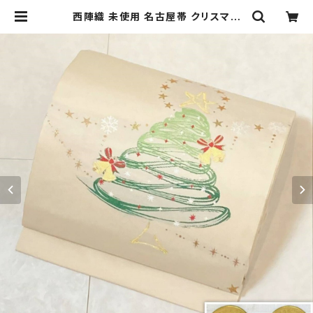
西陣織 未使用 名古屋帯 クリスマス
Xmas 絹 金糸 白 赤 緑 アイボリー
492 | kimono Re:和 [online st
ore] キモノリワ 着物 帯