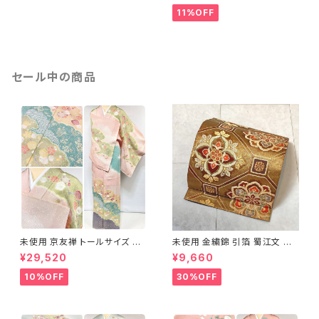
11%OFF
セール中の商品
未使用 京友禅 トールサイズ 染
未使用 金繍錦 引箔 蜀江文 唐
め分け 金彩 訪問着 袷 正絹 ピ
織 華紋 袋帯 正絹 金糸 ゴール
¥29,520
¥9,660
ンク 黄緑 紫 黄色 1438
ド 赤 紫 710
10%OFF
30%OFF