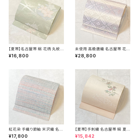
【夏帯】名古屋帯 絽 花柄 丸紋
未使用 高級唐織 名古屋帯 花菱
絹 銀糸 黄緑 水色 ピンク パス
正絹 白 紫 パステルカラー 藤色
¥16,800
¥28,800
テル 542
704
紅花染 手織り節紬 米沢織 名古
【夏帯】手刺繍 名古屋帯 絽 夏
屋帯 正絹 ピンク 青 水色 629
椿 絹 銀箔 白 クリーム ピンク
¥17,800
¥15,842
638