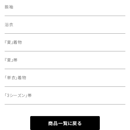
紬
袋帯
振袖
色無地
名古屋帯
浴衣
小紋
『夏』着物
留袖
『夏』帯
「単衣」着物
「3シーズン」帯
商品一覧に戻る