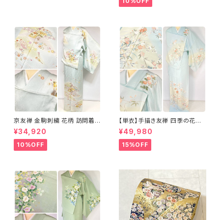
10%OFF
京友禅 金駒刺繍 花柄 訪問着
【単衣】手描き友禅 四季の花々
正絹 水色 黄緑 パステルカラー
正絹 訪問着 水色 黄緑 白 パス
¥34,920
¥49,980
アイスグリーン 1433
テルカラー 1431
10%OFF
15%OFF