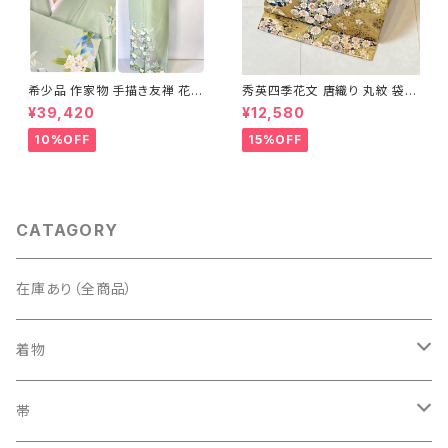
希少品 作家物 手描き友禅 花鳥
秀英四季花文 唐織り 丸紋 袋帯
文 椿 沈丁花 訪問着 正絹 袷 黄
正絹 金糸 ゴールド 紺 ピンク 7
¥39,420
¥12,580
緑 青 白 1418
05
10%OFF
15%OFF
CATAGORY
在庫あり（全商品）
着物
訪問着・付下げ
帯