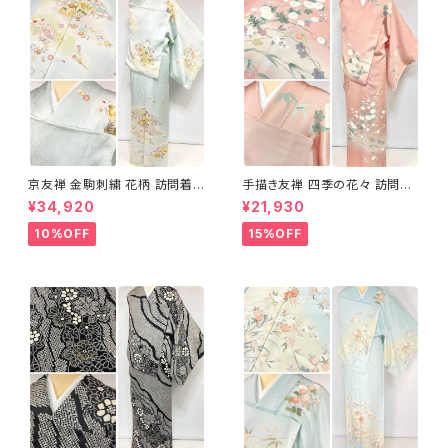
京友禅 金駒刺繍 花柄 訪問着
手描き友禅 四季の花々 訪問着
正絹 水色 黄緑 パステルカラー
袷 正絹 サーモンピンク クリー
¥34,920
¥21,930
アイスグリーン 1433
ム 白 桃花色 1434
10%OFF
15%OFF