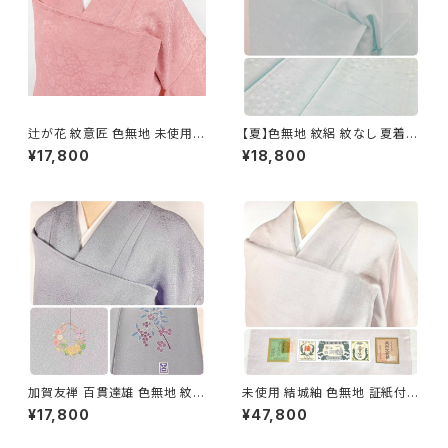
辻が花 紋意匠 色無地 未使用
【夏】色無地 紋絽 紋なし 夏着物
正絹 一つ紋 ピンク 撫子色 101
正絹 黄緑 水色 アイスブルー 12
¥17,800
¥18,800
1
39
加賀友禅 百貫達雄 色無地 紋意
未使用 結城紬 色無地 証紙付き
匠 正絹 華紋 洒落紋 葡萄 紫 淡
紋なし トールサイズ 身幅有り
¥17,800
¥47,800
藤色 1100
袷 正絹 ピンク 1367