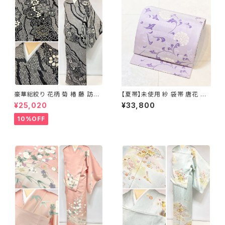
豪華総絞り 花柄 菊 椿 藤 訪問
【夏帯】未使用 紗 袋帯 唐花 正
着 鹿の子絞り ラメ 正絹 黒 白
絹 紫 白 淡藤色 729
¥25,020
¥33,800
グレー 1435
10%OFF