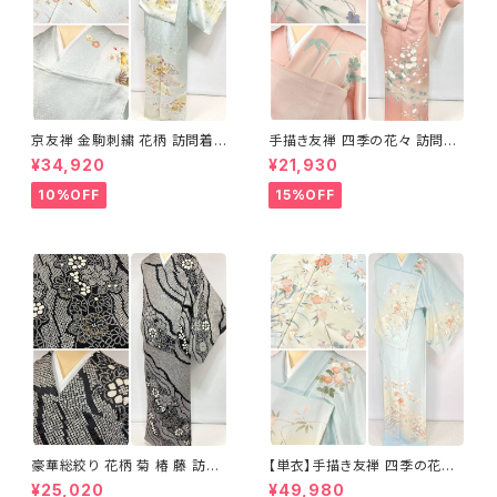
京友禅 金駒刺繍 花柄 訪問着
手描き友禅 四季の花々 訪問着
正絹 水色 黄緑 パステルカラー
袷 正絹 サーモンピンク クリー
¥34,920
¥21,930
アイスグリーン 1433
ム 白 桃花色 1434
10%OFF
15%OFF
豪華総絞り 花柄 菊 椿 藤 訪問
【単衣】手描き友禅 四季の花々
着 鹿の子絞り ラメ 正絹 黒 白
正絹 訪問着 水色 黄緑 白 パス
¥25,020
¥49,980