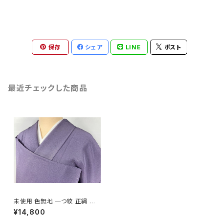
保存
シェア
LINE
ポスト
最近チェックした商品
未使用 色無地 一つ紋 正絹 紫
苑色 紫 992
¥14,800