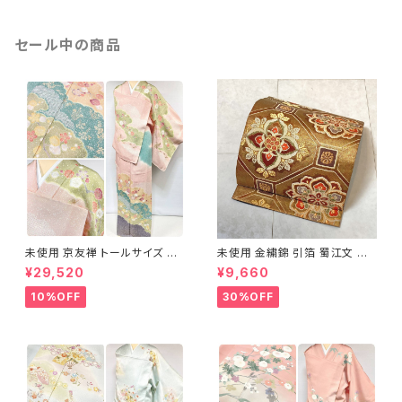
セール中の商品
未使用 京友禅 トールサイズ 染
未使用 金繍錦 引箔 蜀江文 唐
め分け 金彩 訪問着 袷 正絹 ピ
織 華紋 袋帯 正絹 金糸 ゴール
¥29,520
¥9,660
ンク 黄緑 紫 黄色 1438
ド 赤 紫 710
10%OFF
30%OFF