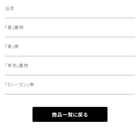
色無地
名古屋帯
浴衣
小紋
『夏』着物
留袖
『夏』帯
「単衣」着物
「3シーズン」帯
商品一覧に戻る