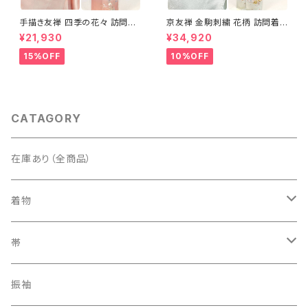
手描き友禅 四季の花々 訪問着
京友禅 金駒刺繍 花柄 訪問着
袷 正絹 サーモンピンク クリー
正絹 水色 黄緑 パステルカラー
¥21,930
¥34,920
ム 白 桃花色 1434
アイスグリーン 1433
15%OFF
10%OFF
CATAGORY
在庫あり（全商品）
着物
訪問着・付下げ
帯
紬
袋帯
振袖