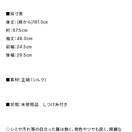
■採寸表
身丈：(肩から)161.0㎝
裄：67.5cm
袖丈：48.0cm
前幅：24.5cm
後幅：29.5cm
■素材：正絹（シルク)
■状態：未使用品 しつけ糸付き
◇シミや汚れ等の目立った難は無く、発色やツヤも良く、綺麗な