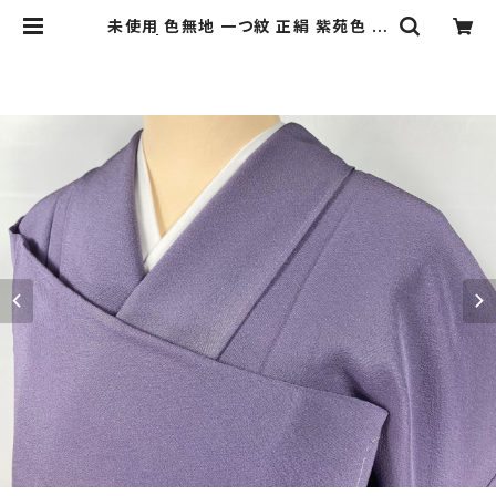
未使用 色無地 一つ紋 正絹 紫苑色 紫
992 | kimono Re:和 [online st
ore] キモノリワ 着物 帯