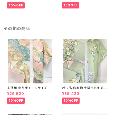
グレー 1435
テルカラー 1431
10%OFF
15%OFF
その他の商品
未使用 京友禅 トールサイズ 染
希少品 作家物 手描き友禅 花鳥
め分け 金彩 訪問着 袷 正絹 ピ
文 椿 沈丁花 訪問着 正絹 袷 黄
¥29,520
¥39,420
ンク 黄緑 紫 黄色 1438
緑 青 白 1418
10%OFF
10%OFF