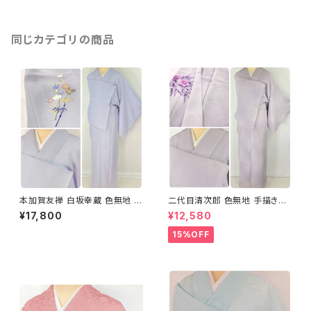
同じカテゴリの商品
本加賀友禅 白坂幸蔵 色無地 袷
二代目清次郎 色無地 手描き友
正絹 一つ紋 紫 青紫 淡藤色 12
禅 椿 袷 正絹 一つ紋 紫 淡藤色
¥17,800
¥12,580
83
1257
15%OFF