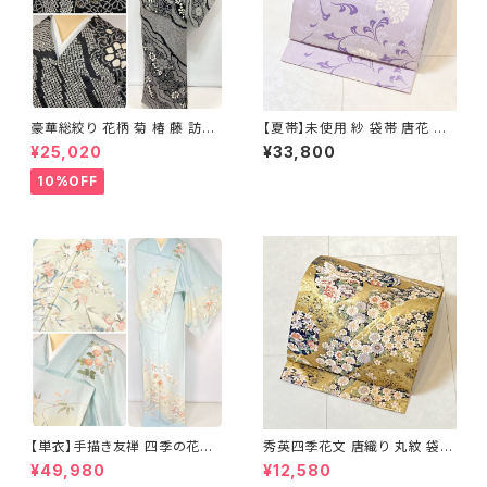
豪華総絞り 花柄 菊 椿 藤 訪問
【夏帯】未使用 紗 袋帯 唐花 正
着 鹿の子絞り ラメ 正絹 黒 白
絹 紫 白 淡藤色 729
¥25,020
¥33,800
グレー 1435
10%OFF
【単衣】手描き友禅 四季の花々
秀英四季花文 唐織り 丸紋 袋帯
正絹 訪問着 水色 黄緑 白 パス
正絹 金糸 ゴールド 紺 ピンク 7
¥49,980
¥12,580
テルカラー 1431
05