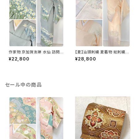
作家物 京加賀友禅 水仙 訪問着
【夏】汕頭刺繍 夏着物 総刺繍
正絹 袷 浅葱鼠 青緑 グレー 白
絽 訪問着 正絹 オレンジ サーモ
¥22,800
¥28,800
1157
ンピンク 水色 1243
セール中の商品