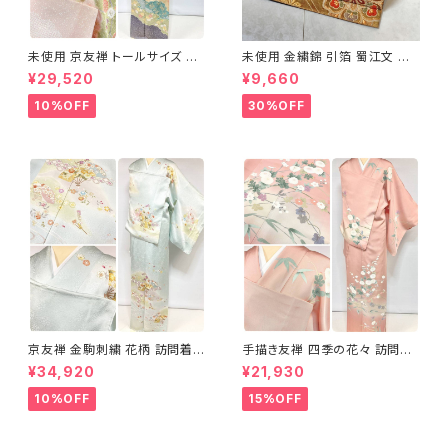
未使用 京友禅 トールサイズ 染
未使用 金繍錦 引箔 蜀江文 唐
め分け 金彩 訪問着 袷 正絹 ピ
織 華紋 袋帯 正絹 金糸 ゴール
¥29,520
¥9,660
ンク 黄緑 紫 黄色 1438
ド 赤 紫 710
10%OFF
30%OFF
京友禅 金駒刺繍 花柄 訪問着
手描き友禅 四季の花々 訪問着
正絹 水色 黄緑 パステルカラー
袷 正絹 サーモンピンク クリー
¥34,920
¥21,930
アイスグリーン 1433
ム 白 桃花色 1434
10%OFF
15%OFF