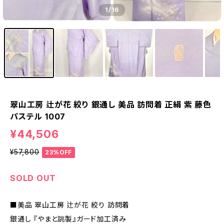
1
/16
翠山工房 辻が花 絞り 銀通し 美品 訪問着 正絹 紫 藤色
パステル 1007
¥44,506
¥57,800
23%OFF
SOLD OUT
■美品 翠山工房 辻が花 絞り 訪問着
銀通し 『やまと誂製』ガード加工済み