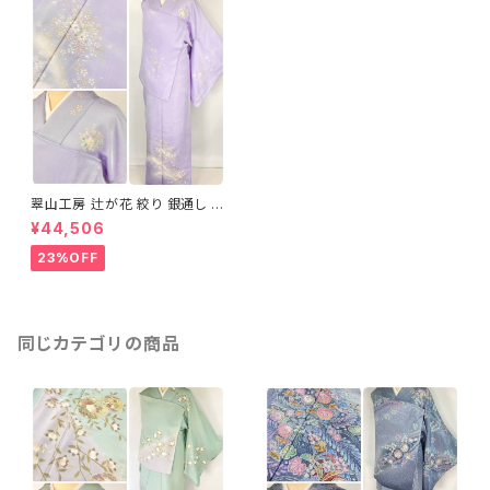
翠山工房 辻が花 絞り 銀通し 美
品 訪問着 正絹 紫 藤色 パステ
¥44,506
ル 1007
23%OFF
同じカテゴリの商品