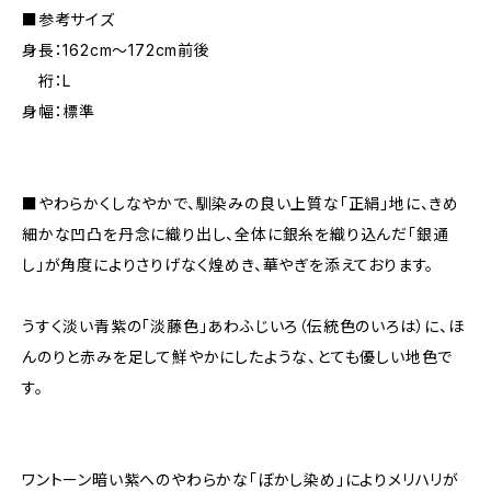
■参考サイズ
身長：162cm～172cm前後
裄：L
身幅：標準
■やわらかくしなやかで、馴染みの良い上質な「正絹」地に、きめ
細かな凹凸を丹念に織り出し、全体に銀糸を織り込んだ「銀通
し」が角度によりさりげなく煌めき、華やぎを添えております。
うすく淡い青紫の「淡藤色」あわふじいろ（伝統色のいろは）に、ほ
んのりと赤みを足して鮮やかにしたような、とても優しい地色で
す。
ワントーン暗い紫へのやわらかな「ぼかし染め」によりメリハリが