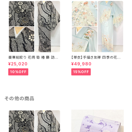
豪華総絞り 花柄 菊 椿 藤 訪問
【単衣】手描き友禅 四季の花々
着 鹿の子絞り ラメ 正絹 黒 白
正絹 訪問着 水色 黄緑 白 パス
¥25,020
¥49,980
グレー 1435
テルカラー 1431
10%OFF
15%OFF
その他の商品