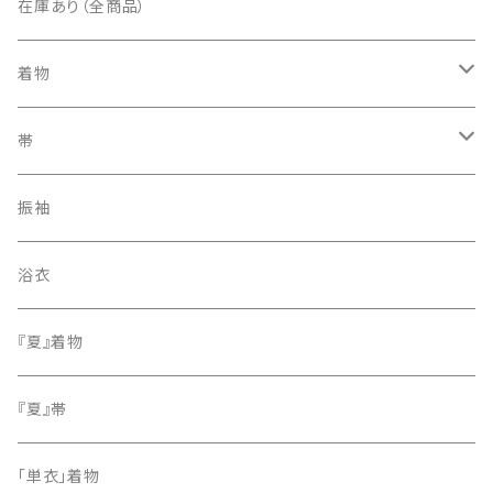
在庫あり（全商品）
着物
訪問着・付下げ
帯
紬
袋帯
振袖
色無地
名古屋帯
浴衣
小紋
『夏』着物
留袖
『夏』帯
「単衣」着物