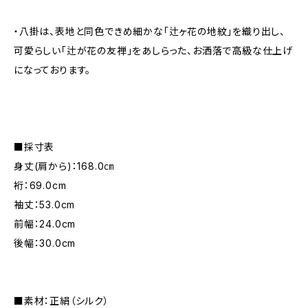
・八掛は、表地と同色できめ細かな「辻ヶ花の地紋」を織り出し、
可愛らしい「辻が花の友禅」をあしらった、お洒落で高級な仕上げ
になっております。
■採寸表
身丈(肩から)：168.0㎝
裄：69.0cm
袖丈：53.0cm
前幅：24.0cm
後幅：30.0cm
■素材：正絹（シルク）