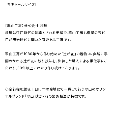
［希少トールサイズ］
【翠山工房】株式会社 桐屋
桐屋は江戸時代の創業とされる老舗で、翠山工房も桐屋の五代
目が明治時代に開いた歴史ある工房です。
翠山工房が1980年から作り始めた「辻が花」の着物は、非常に手
間のかかる辻が花の絞り技法を、熟練した職人による手仕事にこ
だわり、30年以上にわたり作り続けております。
◇全行程を越後十日町市の産地にて一貫して行う翠山のオリジ
ナルブランド「翠山 辻が花」の染め技法が特徴です。