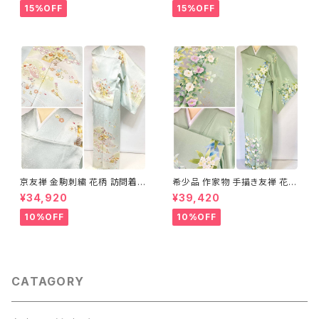
15%OFF
15%OFF
京友禅 金駒刺繍 花柄 訪問着
希少品 作家物 手描き友禅 花鳥
正絹 水色 黄緑 パステルカラー
文 椿 沈丁花 訪問着 正絹 袷 黄
¥34,920
¥39,420
アイスグリーン 1433
緑 青 白 1418
10%OFF
10%OFF
CATAGORY