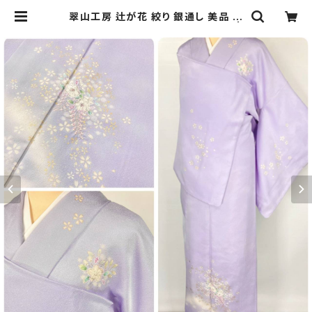
翠山工房 辻が花 絞り 銀通し 美品 訪
問着 正絹 紫 藤色 パステル 1007 |
kimono Re:和 [online store] キ
モノリワ 着物 帯