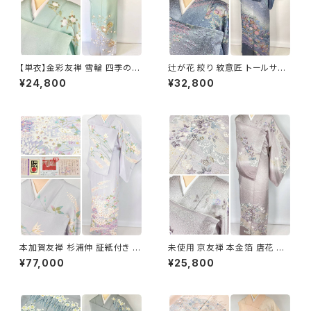
【単衣】金彩友禅 雪輪 四季の
辻が花 絞り 紋意匠 トールサイ
花々 正絹 訪問着 黄緑 青緑 紫
ズ 金彩 訪問着 正絹 袷 青 ブル
¥24,800
¥32,800
1418
ー 紫 1273
本加賀友禅 杉浦伸 証紙付き 訪
未使用 京友禅 本金箔 唐花 訪
問着 花柄 正絹 紫 白 パステル
問着 袷 正絹 紫 グレー 白 1165
¥77,000
¥25,800
白菫色 1080