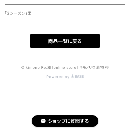
「3シーズン」帯
商品一覧に戻る
© kimono Re:和 [online store] キモノリワ 着物 帯
Powered by
ショップに質問する