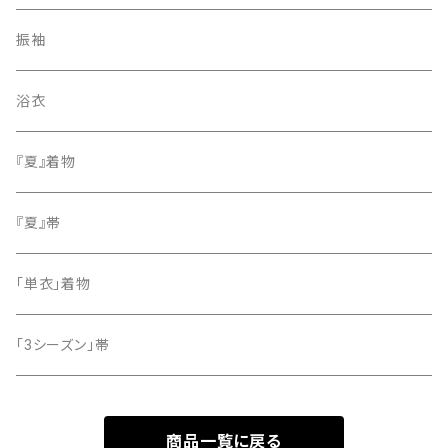
紬
袋帯
振袖
色無地
名古屋帯
浴衣
小紋
『夏』着物
留袖
『夏』帯
「単衣」着物
「3シーズン」帯
商品一覧に戻る