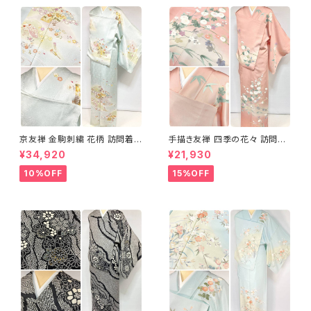
京友禅 金駒刺繍 花柄 訪問着
手描き友禅 四季の花々 訪問着
正絹 水色 黄緑 パステルカラー
袷 正絹 サーモンピンク クリー
¥34,920
¥21,930
アイスグリーン 1433
ム 白 桃花色 1434
10%OFF
15%OFF