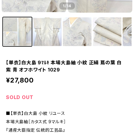
1
/14
【単衣】白大島 9ﾏﾙｷ 本場大島紬 小紋 正絹 蔦の葉 白
紫 青 オフホワイト 1029
¥27,800
SOLD OUT
■【単衣】白大島 小紋 リユース
本場大島紬［カタス式 9マルキ］
『通産大臣指定 伝統的工芸品』