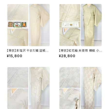
【単衣】本塩沢 やまだ織 証紙付
【単衣】紅花紬 未使用 横縞 小
き 横縞 小紋 正絹 クリーム色 1
紋 正絹 黄緑 青 ピンク 薄柳 13
¥15,800
¥28,800
350
22