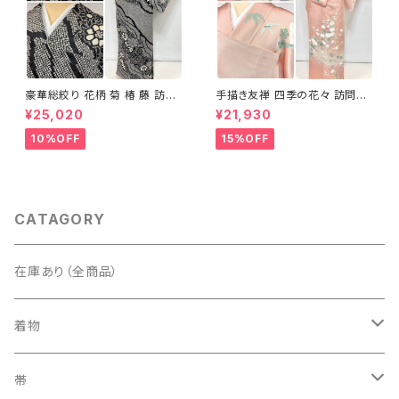
豪華総絞り 花柄 菊 椿 藤 訪問
手描き友禅 四季の花々 訪問着
着 鹿の子絞り ラメ 正絹 黒 白
袷 正絹 サーモンピンク クリー
¥25,020
¥21,930
グレー 1435
ム 白 桃花色 1434
10%OFF
15%OFF
CATAGORY
在庫あり（全商品）
着物
訪問着・付下げ
帯