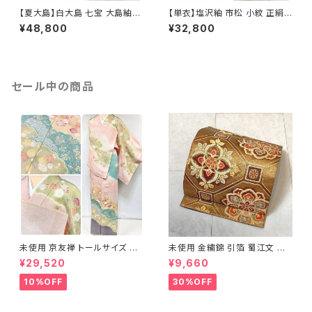
【夏大島】白大島 七宝 大島紬
【単衣】塩沢紬 市松 小紋 正絹
紗紬 正絹 小紋 トールサイズ 白
白 アイボリー 1033
¥48,800
¥32,800
グレー アイボリー 1053
セール中の商品
未使用 京友禅 トールサイズ 染
未使用 金繍錦 引箔 蜀江文 唐
め分け 金彩 訪問着 袷 正絹 ピ
織 華紋 袋帯 正絹 金糸 ゴール
¥29,520
¥9,660
ンク 黄緑 紫 黄色 1438
ド 赤 紫 710
10%OFF
30%OFF