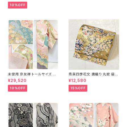
10%OFF
未使用 京友禅 トールサイズ 染
秀英四季花文 唐織り 丸紋 袋帯
め分け 金彩 訪問着 袷 正絹 ピ
正絹 金糸 ゴールド 紺 ピンク 7
¥29,520
¥12,580
ンク 黄緑 紫 黄色 1438
05
10%OFF
15%OFF