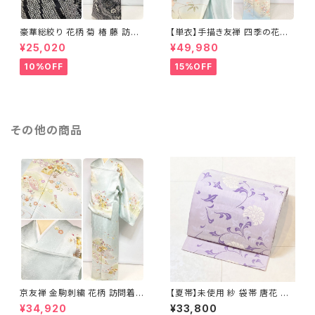
豪華総絞り 花柄 菊 椿 藤 訪問
【単衣】手描き友禅 四季の花々
着 鹿の子絞り ラメ 正絹 黒 白
正絹 訪問着 水色 黄緑 白 パス
¥25,020
¥49,980
グレー 1435
テルカラー 1431
10%OFF
15%OFF
その他の商品
京友禅 金駒刺繍 花柄 訪問着
【夏帯】未使用 紗 袋帯 唐花 正
正絹 水色 黄緑 パステルカラー
絹 紫 白 淡藤色 729
¥34,920
¥33,800
アイスグリーン 1433