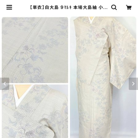
【単衣】白大島 9ﾏﾙｷ 本場大島紬 小紋
正絹 蔦の葉 白 紫 青 オフホワイト 10
29 | kimono Re:和 [online stor
e] キモノリワ 着物 帯