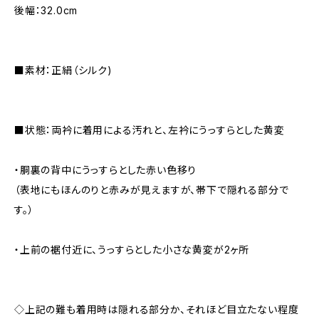
後幅：32.0cm
■素材：正絹（シルク)
■状態：両衿に着用による汚れと、左衿にうっすらとした黄変
・胴裏の背中にうっすらとした赤い色移り
（表地にもほんのりと赤みが見えますが、帯下で隠れる部分で
す。）
・上前の裾付近に、うっすらとした小さな黄変が2ヶ所
◇上記の難も着用時は隠れる部分か、それほど目立たない程度