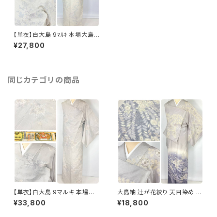
【単衣】白大島 9ﾏﾙｷ 本場大島
紬 小紋 正絹 蔦の葉 白 紫 青
¥27,800
オフホワイト 1029
同じカテゴリの商品
【単衣】白大島 9マルキ 本場大
大島紬 辻が花絞り 天目染め 訪
島紬 証紙付き 小紋 正絹 蔦の
問着 本場大島紬 正絹 グレー
¥33,800
¥18,800
葉 白 紫 緑 オフホワイト 1229
水色 紫 1185