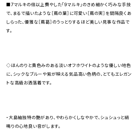
■7マルキの倍以上費やした「9マルキ」のきめ細かく巧みな手技
で、まるで描いたような［蔦の葉］に可愛い［蔦の実］を間隔良くあ
しらった、優雅な［蔦葛］のうっとりするほど美しい見事な作品で
す。
◇ほんのりと黄色みのある淡いオフホワイトのような優しい地色
に、シックなブルーや紫が映える気品高い色柄の、とてもエレガン
トな高級お洒落着です。
・大島紬独特の艶があり、やわらかくしなやかで、シュシュっと絹
鳴りの心地良い音がします。