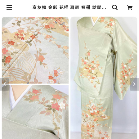
京友禅 金彩 花柄 扇面 短冊 訪問着
正絹 黄緑 ピンク 赤 1039 | kimon
o Re:和 [online store] キモノリワ
着物 帯