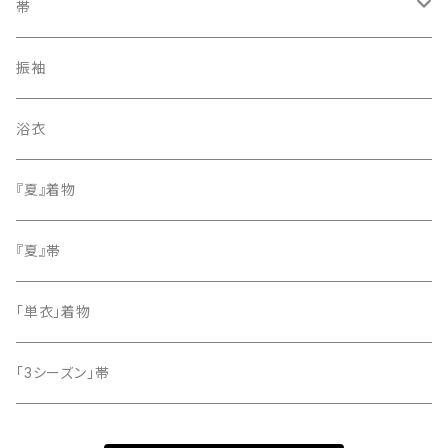
訪問着・付下げ
帯
紬
袋帯
振袖
色無地
名古屋帯
浴衣
小紋
『夏』着物
留袖
『夏』帯
「単衣」着物
「3シーズン」帯