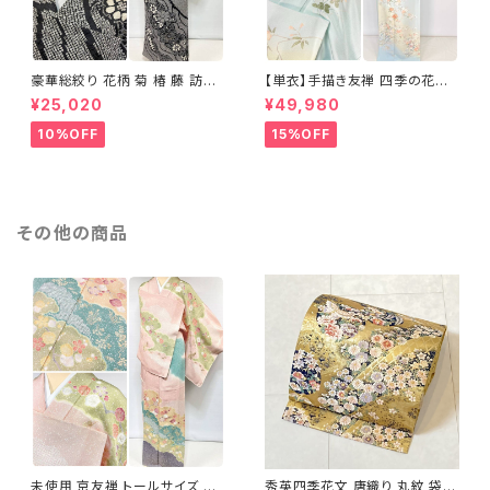
豪華総絞り 花柄 菊 椿 藤 訪問
【単衣】手描き友禅 四季の花々
着 鹿の子絞り ラメ 正絹 黒 白
正絹 訪問着 水色 黄緑 白 パス
¥25,020
¥49,980
グレー 1435
テルカラー 1431
10%OFF
15%OFF
その他の商品
未使用 京友禅 トールサイズ 染
秀英四季花文 唐織り 丸紋 袋帯