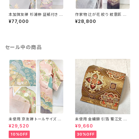
本加賀友禅 杉浦伸 証紙付き 訪
作家物 辻が花 絞り 紋意匠 金
問着 花柄 正絹 紫 白 パステル
箔 訪問着 辻ヶ花 正絹 袷 紫 紺
¥77,000
¥28,800
白菫色 1080
淡紅藤 1403
セール中の商品
未使用 京友禅 トールサイズ 染
未使用 金繍錦 引箔 蜀江文 唐
め分け 金彩 訪問着 袷 正絹 ピ
織 華紋 袋帯 正絹 金糸 ゴール
¥29,520
¥9,660
ンク 黄緑 紫 黄色 1438
ド 赤 紫 710
10%OFF
30%OFF