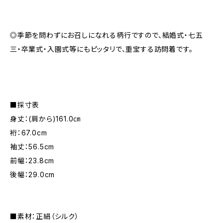
◎季節を問わずにお召しになれる柄行ですので、結婚式・七五
三・卒業式・入園式等にもピッタリで、重宝する訪問着です。
■採寸表
身丈：(肩から)161.0㎝
裄：67.0cm
袖丈：56.5cm
前幅：23.8cm
後幅：29.0cm
■素材：正絹（シルク）