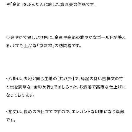
や「金箔」をふんだんに施した意匠美の作品です。
◇爽やかで優しい地色に、金彩や金箔の雅やかなゴールドが映え
る、とても上品な「京友禅」の訪問着です。
・八掛は、表地と同じ生地の［共八掛］で、縁起の良い吉祥文の竹
と松を豪華な「金彩友禅」であしらった、お洒落で高級な仕上げに
なっております。
・袖丈は、長めのお仕立てですので、エレガントな印象になり素敵
です。