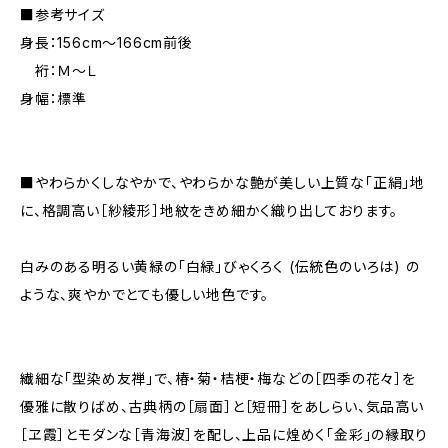
■参考サイズ
身長：156cm～166cm前後
裄：Ｍ～Ｌ
身幅：標準
■やわらかくしなやかで、やわらかな艶が美しい上質な「正絹」地
に、格調高い［紗綾形］地紋をきめ細かく織り出しております。
白みのある明るい黄緑の「白緑」びゃくろく (伝統色のいろは) の
ような、爽やかでとても優しい地色です。
繊細な「型染め友禅」で、椿・菊・桔梗・梅などの［四季の花々］を
優雅に散りばめ、古典柄の［扇面］と［短冊］をあしらい、気品高い
［ヱ霞］とモダンな［青海波］を配し、上品に煌めく「金彩」の縁取り