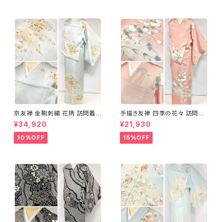
京友禅 金駒刺繍 花柄 訪問着
手描き友禅 四季の花々 訪問着
正絹 水色 黄緑 パステルカラー
袷 正絹 サーモンピンク クリー
¥34,920
¥21,930
アイスグリーン 1433
ム 白 桃花色 1434
10%OFF
15%OFF