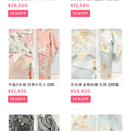
め分け 金彩 訪問着 袷 正絹 ピ
正絹 金糸 ゴールド 紺 ピンク 7
¥29,520
¥12,580
ンク 黄緑 紫 黄色 1438
05
10%OFF
15%OFF
手描き友禅 四季の花々 訪問着
京友禅 金駒刺繍 花柄 訪問着
袷 正絹 サーモンピンク クリー
正絹 水色 黄緑 パステルカラー
¥21,930
¥34,920
ム 白 桃花色 1434
アイスグリーン 1433
15%OFF
10%OFF