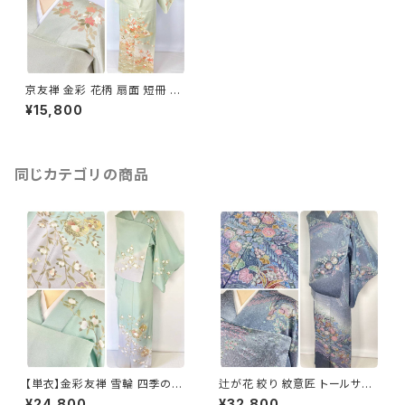
京友禅 金彩 花柄 扇面 短冊 訪
問着 正絹 黄緑 ピンク 赤 1039
¥15,800
同じカテゴリの商品
【単衣】金彩友禅 雪輪 四季の
辻が花 絞り 紋意匠 トールサイ
花々 正絹 訪問着 黄緑 青緑 紫
ズ 金彩 訪問着 正絹 袷 青 ブル
¥24,800
¥32,800