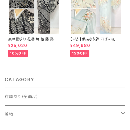
豪華総絞り 花柄 菊 椿 藤 訪問
【単衣】手描き友禅 四季の花々
着 鹿の子絞り ラメ 正絹 黒 白
正絹 訪問着 水色 黄緑 白 パス
¥25,020
¥49,980
グレー 1435
テルカラー 1431
10%OFF
15%OFF
CATAGORY
在庫あり（全商品）
着物