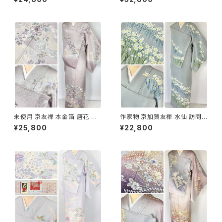
1418
ー 紫 1273
未使用 京友禅 本金箔 唐花 訪
作家物 京加賀友禅 水仙 訪問着
問着 袷 正絹 紫 グレー 白 1165
正絹 袷 浅葱鼠 青緑 グレー 白
¥25,800
¥22,800
1157