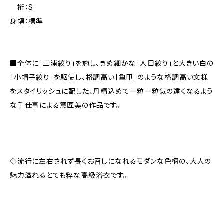
裄：S
身幅：標準
■全体に「三浦絞り」を施し、きめ細かな「人目絞り」と大きい白の
「小帽子絞り」を駆使し、格調高い［亀甲］のような格調高い文様
をスタイリッシュに配した、丹精込めて一粒一粒気の遠くなるよう
な手仕事による意匠美の作品です。
◇流行に左右されず長くお召しになれるモダンな色柄の、大人の
魅力溢れるとても粋な高級浴衣です。