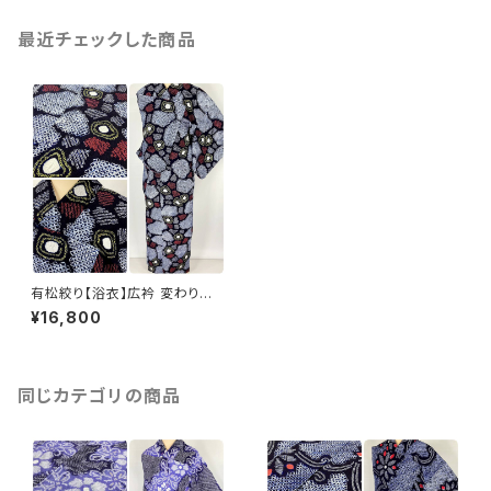
最近チェックした商品
有松絞り【浴衣】広衿 変わり亀
甲 有松鳴海絞り 綿 総絞り 藍色
¥16,800
紺 白 赤 黄色 066
同じカテゴリの商品