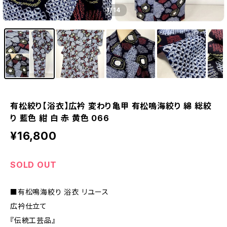
1
/14
有松絞り【浴衣】広衿 変わり亀甲 有松鳴海絞り 綿 総絞
り 藍色 紺 白 赤 黄色 066
¥16,800
SOLD OUT
■有松鳴海絞り 浴衣 リユース
広衿仕立て
『伝統工芸品』