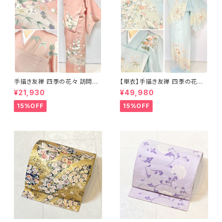
手描き友禅 四季の花々 訪問着
【単衣】手描き友禅 四季の花々
袷 正絹 サーモンピンク クリー
正絹 訪問着 水色 黄緑 白 パス
¥21,930
¥49,980
ム 白 桃花色 1434
テルカラー 1431
15%OFF
15%OFF