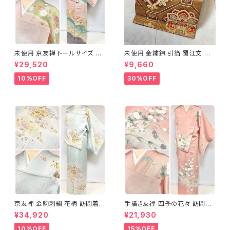
未使用 京友禅 トールサイズ 染
未使用 金繍錦 引箔 蜀江文 唐
め分け 金彩 訪問着 袷 正絹 ピ
織 華紋 袋帯 正絹 金糸 ゴール
¥29,520
¥9,660
ンク 黄緑 紫 黄色 1438
ド 赤 紫 710
10%OFF
30%OFF
京友禅 金駒刺繍 花柄 訪問着
手描き友禅 四季の花々 訪問着
正絹 水色 黄緑 パステルカラー
袷 正絹 サーモンピンク クリー
¥34,920
¥21,930
アイスグリーン 1433
ム 白 桃花色 1434
10%OFF
15%OFF