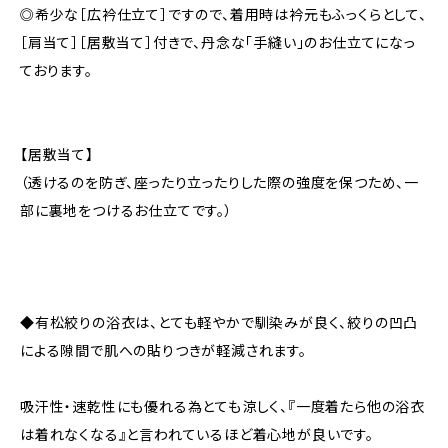
◎希少な［広衿仕立て］ですので、着用時は衿元もふっくらとして、
［肩当て］［居敷当て］付きで、丹念な「手縫い」のお仕立てになっ
ております。
【居敷当て】
（透けるのを防ぎ、座ったり立ったりした際の強度を保つため、一
部に裏地をつけるお仕立てです。）
◆有松絞りの浴衣は、とても軽やかで馴染みが良く、絞りの凹凸
による隙間で肌への貼りつきが軽減されます。
吸汗性・速乾性にも優れる為とても涼しく、『一度着たら他の浴衣
は着れなくなる』と言われているほど着心地が良いです。