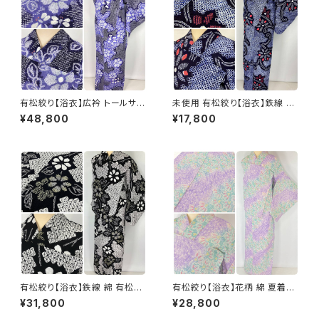
有松絞り【浴衣】広衿 トールサイ
未使用 有松絞り【浴衣】鉄線 綿
ズ 鉄線 トンボ 綿 有松鳴海絞り
総絞り 紺 白 赤 052
¥48,800
¥17,800
紫 黒 白 パステル 069
有松絞り【浴衣】鉄線 綿 有松鳴
有松絞り【浴衣】花柄 綿 夏着物
海絞り 黒 白 モノトーン 黄 067
有松鳴海絞り 紫 黄緑 パステル
¥31,800
¥28,800
カラー 103