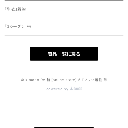
「単衣」着物
「3シーズン」帯
商品一覧に戻る
© kimono Re:和 [online store] キモノリワ 着物 帯
Powered by