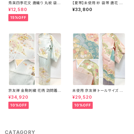
秀英四季花文 唐織り 丸紋 袋帯
【夏帯】未使用 紗 袋帯 唐花 正
正絹 金糸 ゴールド 紺 ピンク 7
絹 紫 白 淡藤色 729
¥12,580
¥33,800
05
15%OFF
京友禅 金駒刺繍 花柄 訪問着
未使用 京友禅 トールサイズ 染
正絹 水色 黄緑 パステルカラー
め分け 金彩 訪問着 袷 正絹 ピ
¥34,920
¥29,520
アイスグリーン 1433
ンク 黄緑 紫 黄色 1438
10%OFF
10%OFF
CATAGORY