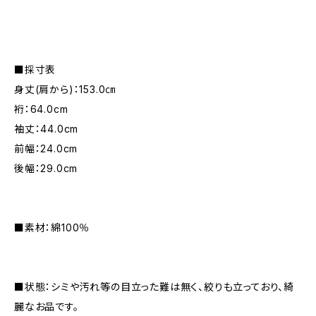
■採寸表
身丈(肩から)：153.0㎝
裄：64.0cm
袖丈：44.0cm
前幅：24.0cm
後幅：29.0cm
■素材：綿100％
■状態：シミや汚れ等の目立った難は無く、絞りも立っており、綺
麗なお品です。