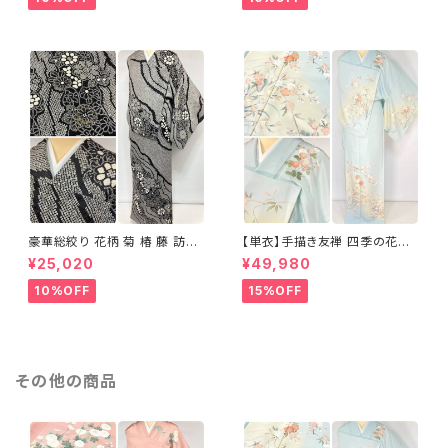
豪華総絞り 花柄 菊 椿 藤 訪問
【単衣】手描き友禅 四季の花々
着 鹿の子絞り ラメ 正絹 黒 白
正絹 訪問着 水色 黄緑 白 パス
¥25,020
¥49,980
グレー 1435
テルカラー 1431
10%OFF
15%OFF
その他の商品