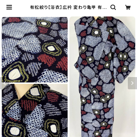
有松絞り【浴衣】広衿 変わり亀甲 有松
鳴海絞り 綿 総絞り 藍色 紺 白 赤 黄
色 066 | kimono Re:和 [online
store] キモノリワ 着物 帯