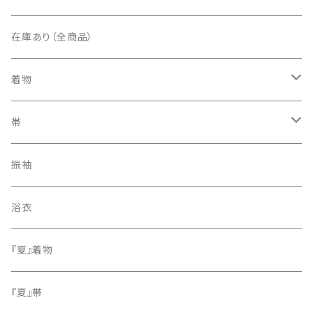
在庫あり（全商品）
着物
訪問着・付下げ
帯
紬
袋帯
振袖
色無地
名古屋帯
浴衣
小紋
『夏』着物
留袖
『夏』帯