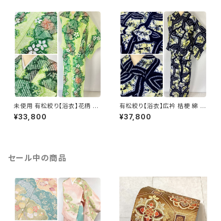
未使用 有松絞り【浴衣】花柄 綿
有松絞り【浴衣】広衿 桔梗 綿 有
有松鳴海絞り 黄緑 緑 ライム 白
松鳴海絞り 夏着物 紺 藍色 黄
¥33,800
¥37,800
063
色 レモンイエロー 078
セール中の商品