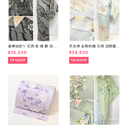
豪華総絞り 花柄 菊 椿 藤 訪問
京友禅 金駒刺繍 花柄 訪問着
着 鹿の子絞り ラメ 正絹 黒 白
正絹 水色 黄緑 パステルカラー
¥25,020
¥34,920
グレー 1435
アイスグリーン 1433
10%OFF
10%OFF