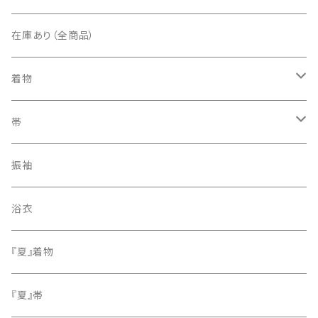
在庫あり（全商品）
着物
訪問着・付下げ
帯
紬
袋帯
振袖
色無地
名古屋帯
浴衣
小紋
『夏』着物
留袖
『夏』帯