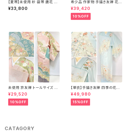
【夏帯】未使用 紗 袋帯 唐花 正
希少品 作家物 手描き友禅 花鳥
絹 紫 白 淡藤色 729
文 椿 沈丁花 訪問着 正絹 袷 黄
¥33,800
¥39,420
緑 青 白 1418
10%OFF
未使用 京友禅 トールサイズ 染
【単衣】手描き友禅 四季の花々
め分け 金彩 訪問着 袷 正絹 ピ
正絹 訪問着 水色 黄緑 白 パス
¥29,520
¥49,980
ンク 黄緑 紫 黄色 1438
テルカラー 1431
10%OFF
15%OFF
CATAGORY