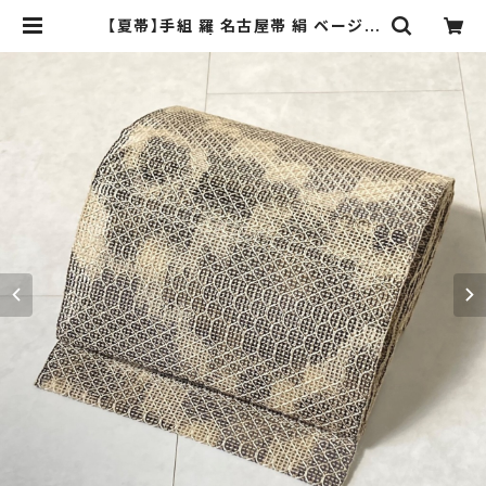
【夏帯】手組 羅 名古屋帯 絹 ベージュ
黒 紫 茶 551 | kimono Re:和 [onl
ine store] キモノリワ 着物 帯