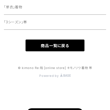
「単衣」着物
「3シーズン」帯
商品一覧に戻る
© kimono Re:和 [online store] キモノリワ 着物 帯
Powered by