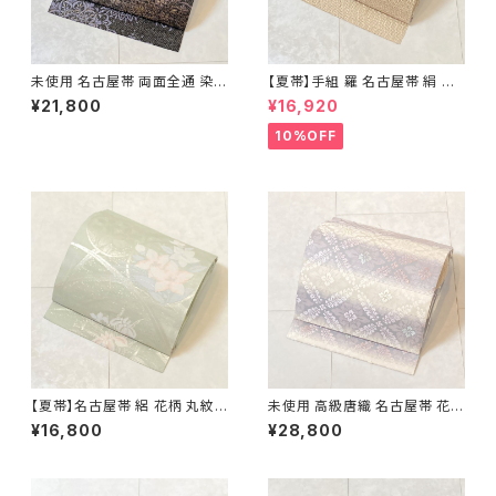
未使用 名古屋帯 両面全通 染め
【夏帯】手組 羅 名古屋帯 絹 生
帯 銀通し 金彩 華文 宝相華 正
成り色 ピンク 黄緑 639
¥21,800
¥16,920
絹 黒 青紫 赤紫 685
10%OFF
【夏帯】名古屋帯 絽 花柄 丸紋
未使用 高級唐織 名古屋帯 花菱
絹 銀糸 黄緑 水色 ピンク パス
正絹 白 紫 パステルカラー 藤色
¥16,800
¥28,800
テル 542
704