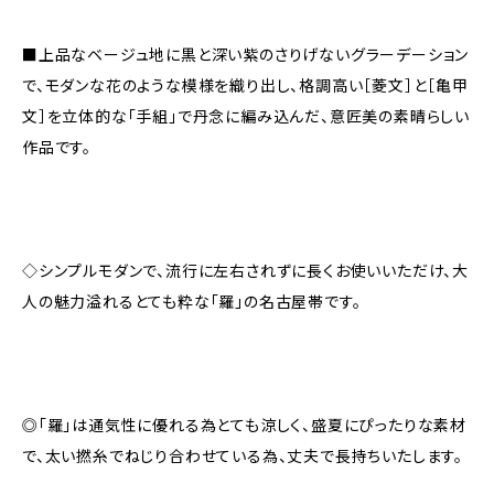
■上品なベージュ地に黒と深い紫のさりげないグラーデーション
で、モダンな花のような模様を織り出し、格調高い［菱文］と［亀甲
文］を立体的な「手組」で丹念に編み込んだ、意匠美の素晴らしい
作品です。
◇シンプルモダンで、流行に左右されずに長くお使いいただけ、大
人の魅力溢れるとても粋な「羅」の名古屋帯です。
◎「羅」は通気性に優れる為とても涼しく、盛夏にぴったりな素材
で、太い撚糸でねじり合わせている為、丈夫で長持ちいたします。