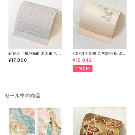
紅花染 手織り節紬 米沢織 名古
【夏帯】手刺繍 名古屋帯 絽 夏
屋帯 正絹 ピンク 青 水色 629
椿 絹 銀箔 白 クリーム ピンク
¥17,800
¥15,842
638
11%OFF
セール中の商品