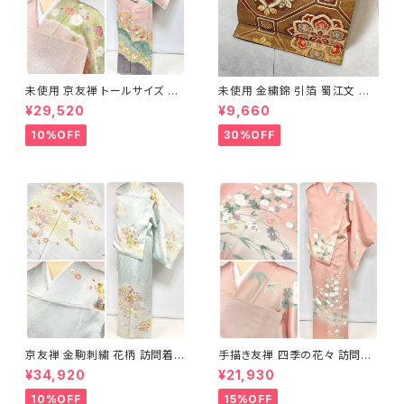
未使用 京友禅 トールサイズ 染
未使用 金繍錦 引箔 蜀江文 唐
め分け 金彩 訪問着 袷 正絹 ピ
織 華紋 袋帯 正絹 金糸 ゴール
¥29,520
¥9,660
ンク 黄緑 紫 黄色 1438
ド 赤 紫 710
10%OFF
30%OFF
京友禅 金駒刺繍 花柄 訪問着
手描き友禅 四季の花々 訪問着
正絹 水色 黄緑 パステルカラー
袷 正絹 サーモンピンク クリー
¥34,920
¥21,930
アイスグリーン 1433
ム 白 桃花色 1434
10%OFF
15%OFF