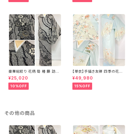
豪華総絞り 花柄 菊 椿 藤 訪問
【単衣】手描き友禅 四季の花々
着 鹿の子絞り ラメ 正絹 黒 白
正絹 訪問着 水色 黄緑 白 パス
¥25,020
¥49,980
グレー 1435
テルカラー 1431
10%OFF
15%OFF
その他の商品