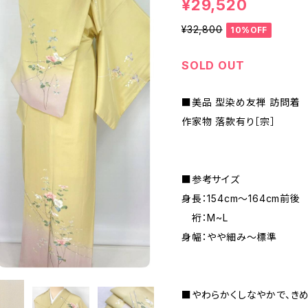
¥29,520
¥32,800
10%OFF
SOLD OUT
■美品 型染め友禅 訪問着
作家物 落款有り［宗］
■参考サイズ
身長：154cm～164cm前後
裄：M~L
身幅：やや細み～標準
■やわらかくしなやかで、き