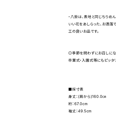
・八掛は、表地と同じちりめ
いい花をあしらった、お洒落
工の良いお品です。
◎季節を問わずにお召しにな
卒業式・入園式等にもピッタ
■採寸表
身丈：(肩から)160.0㎝
裄：67.0cm
袖丈：49.5cm