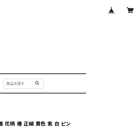
 花柄 椿 正絹 黄色 紫 白 ピン