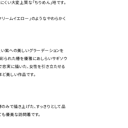
にくい大変上質な「ちりめん」地です。
クリームイエロー」のようなやわらかく
淡い紫への美しいグラーデーションを
で彩られた椿を優雅にあしらいサギソウ
で忠実に描いた、女性を引き立たせる
ほど美しい作品です。
のみで描き上げた、すっきりとして品
ても優美な訪問着です。