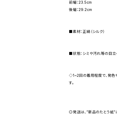
前幅：23.5cm
後幅：29.2cm
■素材：正絹（シルク）
■状態：シミや汚れ等の目立
◇1~2回の着用程度で、発
す。
◎発送は、”新品のたとう紙