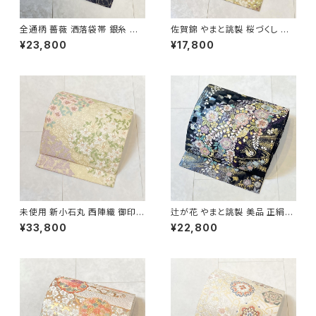
全通柄 薔薇 洒落袋帯 銀糸 長
佐賀錦 やまと誂製 桜づくし 袋
尺 正絹 白 黒 青紫 659
帯 正絹 金銀糸 ラメ ピンク 白
¥23,800
¥17,800
722
未使用 新小石丸 西陣織 御印華
辻が花 やまと誂製 美品 正絹
唐織 花柄 袋帯 正絹 金糸 白 ク
金糸 袋帯 黒 紺 紫 パステルカ
¥33,800
¥22,800
リーム ピンク 紫 576
ラー 702