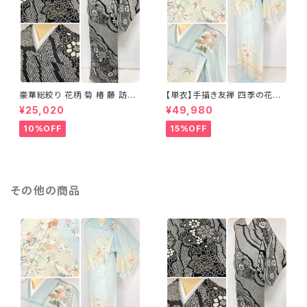
豪華総絞り 花柄 菊 椿 藤 訪問
【単衣】手描き友禅 四季の花々
着 鹿の子絞り ラメ 正絹 黒 白
正絹 訪問着 水色 黄緑 白 パス
¥25,020
¥49,980
グレー 1435
テルカラー 1431
10%OFF
15%OFF
その他の商品