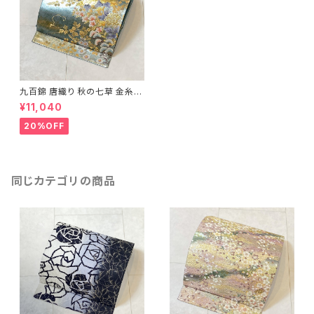
九百錦 唐織り 秋の七草 金糸
銀糸 牡丹 菊 萩 正絹 青緑 紫
¥11,040
ゴールド 566
20%OFF
同じカテゴリの商品