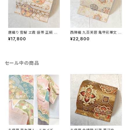
唐織り 雪輪 ヱ霞 袋帯 正絹 金
西陣織 九百芙蓉 亀甲彩華文 唐
糸 白 ピンク 水色 紫 パステルカ
織り 袋帯 正絹 金糸 クリーム色
¥17,800
¥22,800
ラー 531
白 667
セール中の商品