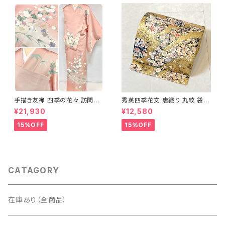
手描き友禅 四季の花々 訪問着
秀英四季花文 唐織り 丸紋 袋帯
袷 正絹 サーモンピンク クリー
正絹 金糸 ゴールド 紺 ピンク 7
¥21,930
¥12,580
ム 白 桃花色 1434
05
15%OFF
15%OFF
CATAGORY
在庫あり（全商品）