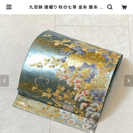
九百錦 唐織り 秋の七草 金糸 銀糸 牡
丹 菊 萩 正絹 青緑 紫 ゴールド 566
| kimono Re:和 [online store]
キモノリワ 着物 帯