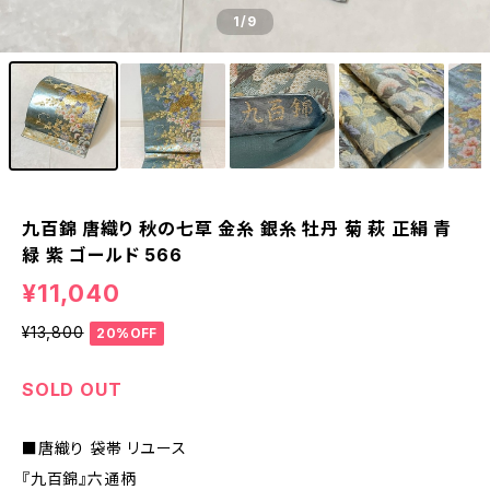
1
/9
九百錦 唐織り 秋の七草 金糸 銀糸 牡丹 菊 萩 正絹 青
緑 紫 ゴールド 566
¥11,040
¥13,800
20%OFF
SOLD OUT
■唐織り 袋帯 リユース
『九百錦』六通柄