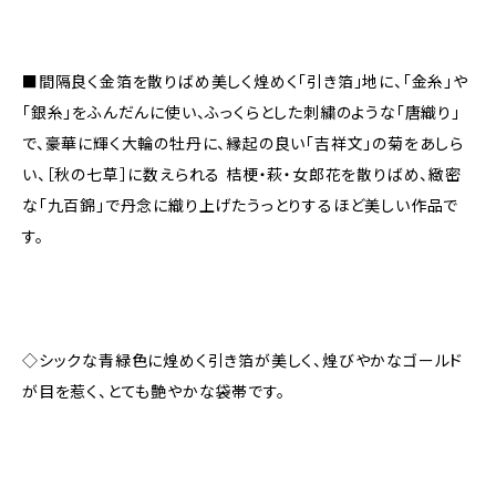
■間隔良く金箔を散りばめ美しく煌めく「引き箔」地に、「金糸」や
「銀糸」をふんだんに使い、ふっくらとした刺繍のような「唐織り」
で、豪華に輝く大輪の牡丹に、縁起の良い「吉祥文」の菊をあしら
い、［秋の七草］に数えられる 桔梗・萩・女郎花を散りばめ、緻密
な「九百錦」で丹念に織り上げたうっとりするほど美しい作品で
す。
◇シックな青緑色に煌めく引き箔が美しく、煌びやかなゴールド
が目を惹く、とても艶やかな袋帯です。