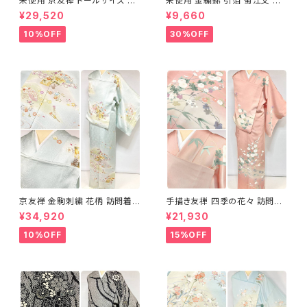
未使用 京友禅 トールサイズ 染
未使用 金繍錦 引箔 蜀江文 唐
め分け 金彩 訪問着 袷 正絹 ピ
織 華紋 袋帯 正絹 金糸 ゴール
¥29,520
¥9,660
ンク 黄緑 紫 黄色 1438
ド 赤 紫 710
10%OFF
30%OFF
京友禅 金駒刺繍 花柄 訪問着
手描き友禅 四季の花々 訪問着
正絹 水色 黄緑 パステルカラー
袷 正絹 サーモンピンク クリー
¥34,920
¥21,930
アイスグリーン 1433
ム 白 桃花色 1434
10%OFF
15%OFF