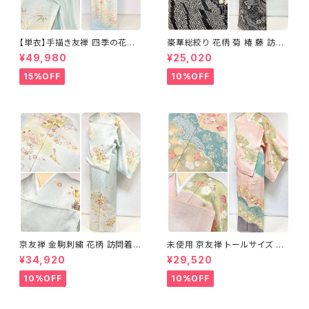
【単衣】手描き友禅 四季の花々
豪華総絞り 花柄 菊 椿 藤 訪問
正絹 訪問着 水色 黄緑 白 パス
着 鹿の子絞り ラメ 正絹 黒 白
¥49,980
¥25,020
テルカラー 1431
グレー 1435
15%OFF
10%OFF
京友禅 金駒刺繍 花柄 訪問着
未使用 京友禅 トールサイズ 染
正絹 水色 黄緑 パステルカラー
め分け 金彩 訪問着 袷 正絹 ピ
¥34,920
¥29,520
アイスグリーン 1433
ンク 黄緑 紫 黄色 1438
10%OFF
10%OFF