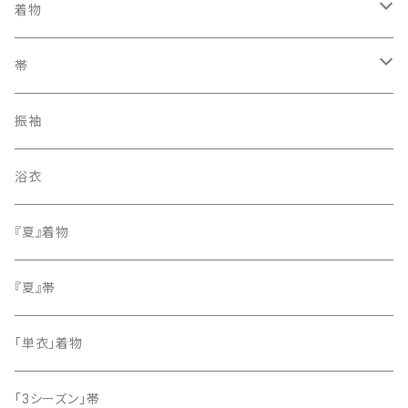
着物
訪問着・付下げ
帯
紬
袋帯
振袖
色無地
名古屋帯
浴衣
小紋
『夏』着物
留袖
『夏』帯
「単衣」着物
「3シーズン」帯