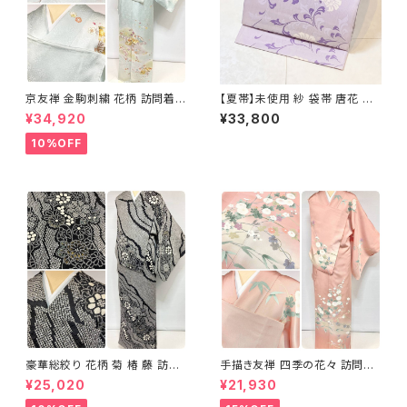
京友禅 金駒刺繍 花柄 訪問着
【夏帯】未使用 紗 袋帯 唐花 正
正絹 水色 黄緑 パステルカラー
絹 紫 白 淡藤色 729
¥34,920
¥33,800
アイスグリーン 1433
10%OFF
豪華総絞り 花柄 菊 椿 藤 訪問
手描き友禅 四季の花々 訪問着
着 鹿の子絞り ラメ 正絹 黒 白
袷 正絹 サーモンピンク クリー
¥25,020
¥21,930
グレー 1435
ム 白 桃花色 1434