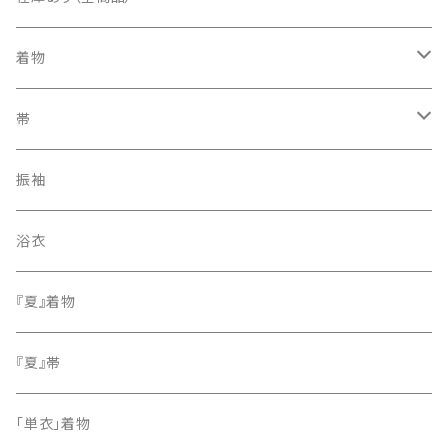
着物
訪問着・付下げ
帯
紬
袋帯
振袖
色無地
名古屋帯
浴衣
小紋
『夏』着物
留袖
『夏』帯
「単衣」着物