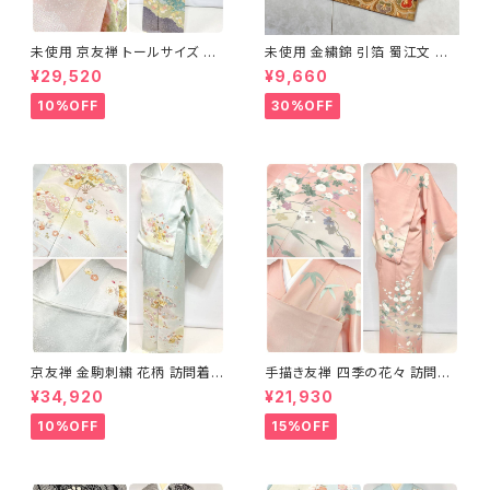
未使用 京友禅 トールサイズ 染
未使用 金繍錦 引箔 蜀江文 唐
め分け 金彩 訪問着 袷 正絹 ピ
織 華紋 袋帯 正絹 金糸 ゴール
¥29,520
¥9,660
ンク 黄緑 紫 黄色 1438
ド 赤 紫 710
10%OFF
30%OFF
京友禅 金駒刺繍 花柄 訪問着
手描き友禅 四季の花々 訪問着
正絹 水色 黄緑 パステルカラー
袷 正絹 サーモンピンク クリー
¥34,920
¥21,930
アイスグリーン 1433
ム 白 桃花色 1434
10%OFF
15%OFF