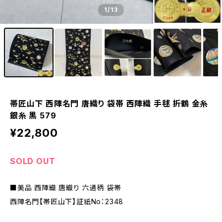
1
/13
帯匠山下 西陣名門 唐織り 袋帯 西陣織 手毬 折鶴 金糸
銀糸 黒 579
¥22,800
SOLD OUT
■美品 西陣織 唐織り 六通柄 袋帯
西陣名門【帯匠山下】証紙No：2348