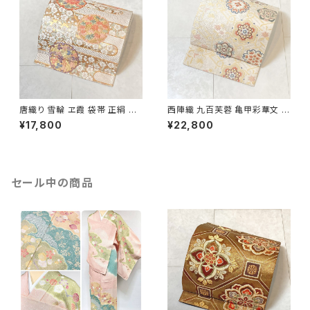
唐織り 雪輪 ヱ霞 袋帯 正絹 金
西陣織 九百芙蓉 亀甲彩華文 唐
糸 白 ピンク 水色 紫 パステルカ
織り 袋帯 正絹 金糸 クリーム色
¥17,800
¥22,800
ラー 531
白 667
セール中の商品