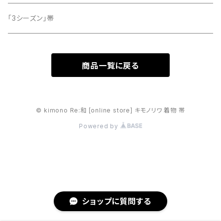
「3シーズン」帯
商品一覧に戻る
© kimono Re:和 [online store] キモノリワ 着物 帯
Powered by
ショップに質問する