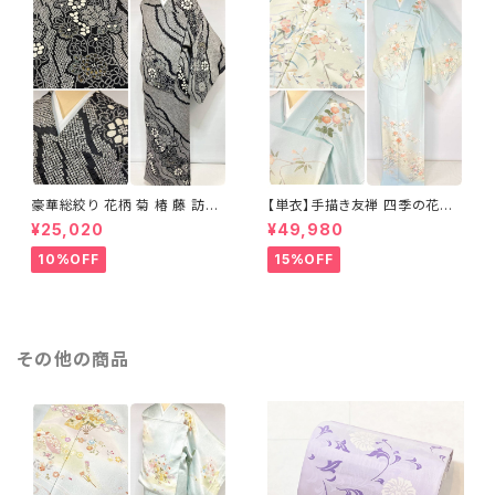
豪華総絞り 花柄 菊 椿 藤 訪問
【単衣】手描き友禅 四季の花々
着 鹿の子絞り ラメ 正絹 黒 白
正絹 訪問着 水色 黄緑 白 パス
¥25,020
¥49,980
グレー 1435
テルカラー 1431
10%OFF
15%OFF
その他の商品