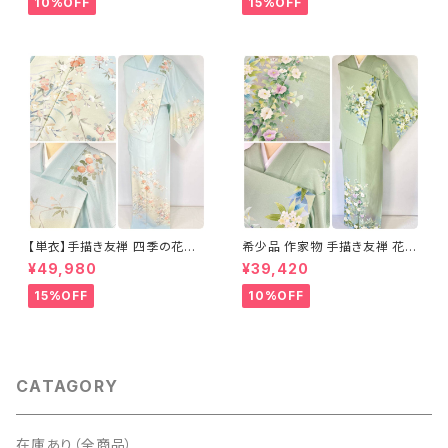
10%OFF
15%OFF
【単衣】手描き友禅 四季の花々
希少品 作家物 手描き友禅 花鳥
正絹 訪問着 水色 黄緑 白 パス
文 椿 沈丁花 訪問着 正絹 袷 黄
¥49,980
¥39,420
テルカラー 1431
緑 青 白 1418
15%OFF
10%OFF
CATAGORY
在庫あり（全商品）