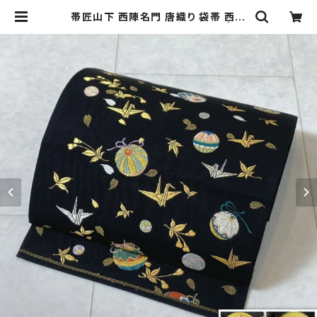
帯匠山下 西陣名門 唐織り 袋帯 西陣
織 手毬 折鶴 金糸 銀糸 黒 579 | ki
mono Re:和 [online store] キモ
ノリワ 着物 帯