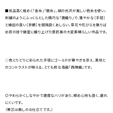
■気品高く煌めく「金糸」「銀糸」、絹の光沢が美しい色糸を使い、
刺繍のようにふっくらとした精巧な「唐織り」で、雅やかな［手毬］
と縁起の良い［折鶴］を間隔良くあしらい、草花や花びらを散りば
め匠の技で緻密に織り上げた意匠美の大変素晴らしい作品です。
◇色とりどりに彩られた手毬にゴールドが華やぎを添え、黒地と
のコントラストが映える、とても粋な高級「西陣織」です。
◎やわらかくしなやかで適度なハリがあり、締め心地も良く、疲れ
にくいです。
（帯芯は無しのお仕立てです。）