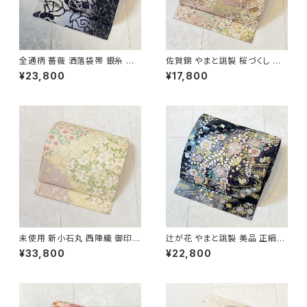
全通柄 薔薇 洒落袋帯 銀糸 長
佐賀錦 やまと誂製 桜づくし 袋
尺 正絹 白 黒 青紫 659
帯 正絹 金銀糸 ラメ ピンク 白
¥23,800
¥17,800
722
未使用 新小石丸 西陣織 御印華
辻が花 やまと誂製 美品 正絹
唐織 花柄 袋帯 正絹 金糸 白 ク
金糸 袋帯 黒 紺 紫 パステルカ
¥33,800
¥22,800
リーム ピンク 紫 576
ラー 702