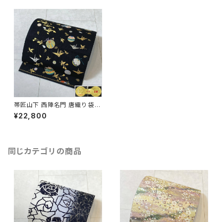
帯匠山下 西陣名門 唐織り 袋帯
西陣織 手毬 折鶴 金糸 銀糸 黒
¥22,800
579
同じカテゴリの商品