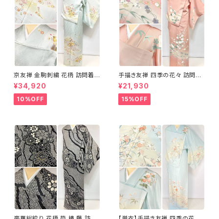
京友禅 金駒刺繍 花柄 訪問着
手描き友禅 四季の花々 訪問着
正絹 水色 黄緑 パステルカラー
袷 正絹 サーモンピンク クリー
¥34,920
¥21,930
アイスグリーン 1433
ム 白 桃花色 1434
10%OFF
15%OFF
豪華総絞り 花柄 菊 椿 藤 訪問
【単衣】手描き友禅 四季の花々