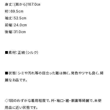
身丈：(肩から)167.0㎝
裄：69.5cm
袖丈：52.5cm
前幅：24.0cm
後幅：31.0cm
■素材：正絹（シルク）
■状態：シミや汚れ等の目立った難は無く、発色やツヤも良く、綺
麗なお品です。
◇1回のわずかな着用程度で、衿・袖口・裾・胴裏等綺麗で、未使
用品に近い状態です。