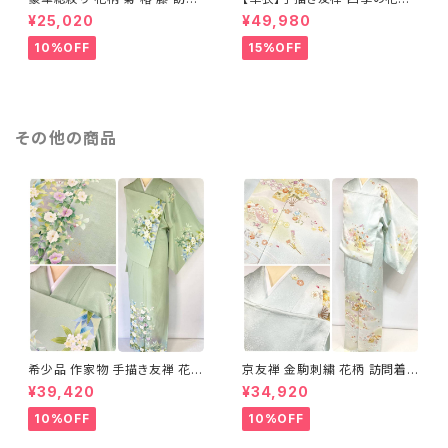
着 鹿の子絞り ラメ 正絹 黒 白
正絹 訪問着 水色 黄緑 白 パス
¥25,020
¥49,980
グレー 1435
テルカラー 1431
10%OFF
15%OFF
その他の商品
希少品 作家物 手描き友禅 花鳥
京友禅 金駒刺繍 花柄 訪問着
文 椿 沈丁花 訪問着 正絹 袷 黄
正絹 水色 黄緑 パステルカラー
¥39,420
¥34,920
緑 青 白 1418
アイスグリーン 1433
10%OFF
10%OFF