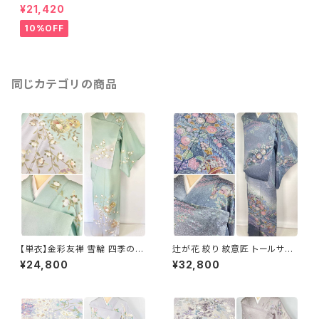
訪問着 正絹 肌色 オレンジ 114
¥21,420
7
10%OFF
同じカテゴリの商品
【単衣】金彩友禅 雪輪 四季の
辻が花 絞り 紋意匠 トールサイ
花々 正絹 訪問着 黄緑 青緑 紫
ズ 金彩 訪問着 正絹 袷 青 ブル
¥24,800
¥32,800
1418
ー 紫 1273