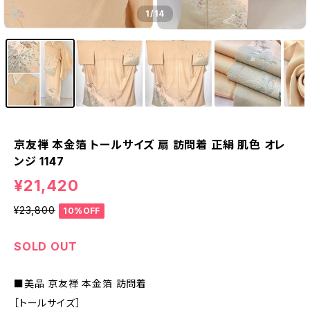
1
/14
京友禅 本金箔 トールサイズ 扇 訪問着 正絹 肌色 オレ
ンジ 1147
¥21,420
¥23,800
10%OFF
SOLD OUT
■美品 京友禅 本金箔 訪問着
［トールサイズ］