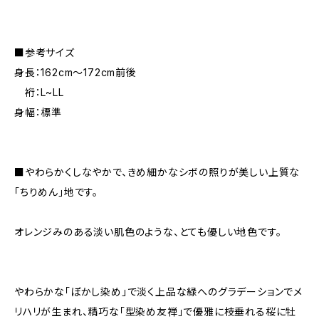
■参考サイズ
身長：162cm～172cm前後
裄：L~LL
身幅：標準
■やわらかくしなやかで、きめ細かなシボの照りが美しい上質な
「ちりめん」地です。
オレンジみのある淡い肌色のような、とても優しい地色です。
やわらかな「ぼかし染め」で淡く上品な緑へのグラデーションでメ
リハリが生まれ、精巧な「型染め友禅」で優雅に枝垂れる桜に牡