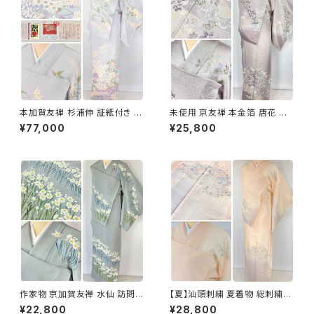
本加賀友禅 杉浦伸 証紙付き 訪
未使用 京友禅 本金箔 唐花 訪
問着 花柄 正絹 紫 白 パステル
問着 袷 正絹 紫 グレー 白 1165
¥77,000
¥25,800
白菫色 1080
作家物 京加賀友禅 水仙 訪問着
【夏】汕頭刺繍 夏着物 総刺繍
正絹 袷 浅葱鼠 青緑 グレー 白
絽 訪問着 正絹 オレンジ サーモ
¥22,800
¥28,800