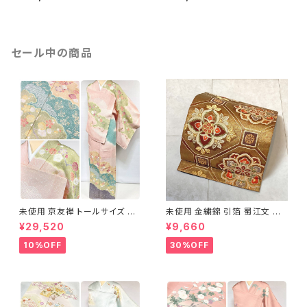
1157
ンピンク 水色 1243
セール中の商品
未使用 京友禅 トールサイズ 染
未使用 金繍錦 引箔 蜀江文 唐
め分け 金彩 訪問着 袷 正絹 ピ
織 華紋 袋帯 正絹 金糸 ゴール
¥29,520
¥9,660
ンク 黄緑 紫 黄色 1438
ド 赤 紫 710
10%OFF
30%OFF