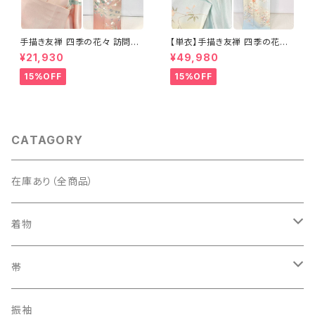
手描き友禅 四季の花々 訪問着
【単衣】手描き友禅 四季の花々
袷 正絹 サーモンピンク クリー
正絹 訪問着 水色 黄緑 白 パス
¥21,930
¥49,980
ム 白 桃花色 1434
テルカラー 1431
15%OFF
15%OFF
CATAGORY
在庫あり（全商品）
着物
訪問着・付下げ
帯
紬
袋帯
振袖