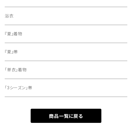
色無地
名古屋帯
浴衣
小紋
『夏』着物
留袖
『夏』帯
「単衣」着物
「3シーズン」帯
商品一覧に戻る