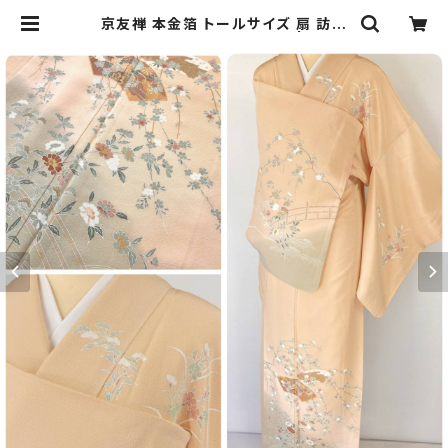
京友禅 本金箔 トールサイズ 扇 訪問
着 正絹 肌色 オレンジ 1147 | kimo
no Re:和 [online store] キモノリ
ワ 着物 帯