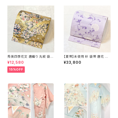
秀英四季花文 唐織り 丸紋 袋帯
【夏帯】未使用 紗 袋帯 唐花 正
正絹 金糸 ゴールド 紺 ピンク 7
絹 紫 白 淡藤色 729
¥12,580
¥33,800
05
15%OFF