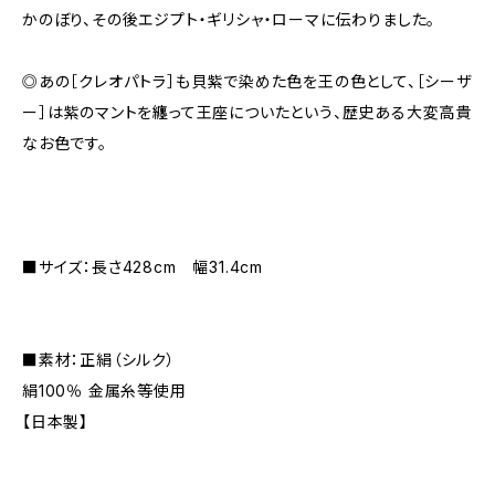
かのぼり、その後エジプト・ギリシャ・ローマに伝わりました。
◎あの［クレオパトラ］も貝紫で染めた色を王の色として、［シーザ
ー］は紫のマントを纏って王座についたという、歴史ある大変高貴
なお色です。
■サイズ：長さ428cm 幅31.4cm
■素材：正絹（シルク）
絹100％ 金属糸等使用
【日本製】