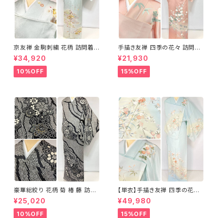
京友禅 金駒刺繍 花柄 訪問着
手描き友禅 四季の花々 訪問着
正絹 水色 黄緑 パステルカラー
袷 正絹 サーモンピンク クリー
¥34,920
¥21,930
アイスグリーン 1433
ム 白 桃花色 1434
10%OFF
15%OFF
豪華総絞り 花柄 菊 椿 藤 訪問
【単衣】手描き友禅 四季の花々
着 鹿の子絞り ラメ 正絹 黒 白
正絹 訪問着 水色 黄緑 白 パス
¥25,020
¥49,980
グレー 1435
テルカラー 1431
10%OFF
15%OFF