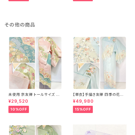
その他の商品
未使用 京友禅 トールサイズ 染
【単衣】手描き友禅 四季の花々
め分け 金彩 訪問着 袷 正絹 ピ
正絹 訪問着 水色 黄緑 白 パス
¥29,520
¥49,980
ンク 黄緑 紫 黄色 1438
テルカラー 1431
10%OFF
15%OFF