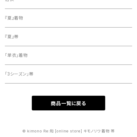
小紋
『夏』着物
留袖
『夏』帯
「単衣」着物
「3シーズン」帯
商品一覧に戻る
© kimono Re:和 [online store] キモノリワ 着物 帯