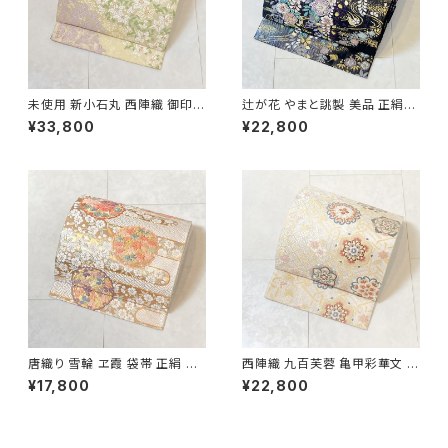
未使用 新小石丸 西陣織 御印華
辻が花 やまと誂製 美品 正絹
唐織 花柄 袋帯 正絹 金糸 白 ク
金糸 袋帯 黒 紺 紫 パステルカ
¥33,800
¥22,800
リーム ピンク 紫 576
ラー 702
唐織り 雪輪 ヱ霞 袋帯 正絹 金
西陣織 九百芙蓉 亀甲彩華文 唐
糸 白 ピンク 水色 紫 パステルカ
織り 袋帯 正絹 金糸 クリーム色
¥17,800
¥22,800
ラー 531
白 667