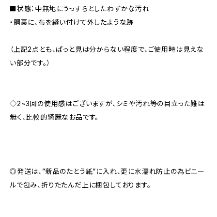
■状態：中無地にうっすらとしたわずかな汚れ
・胴裏に、布を縫い付けて外したような跡
（上記2点とも、ぱっと見は分からない程度で、ご使用時は見えな
い部分です。）
◇2~3回の使用感はございますが、シミや汚れ等の目立った難は
無く、比較的綺麗なお品です。
◎発送は、”新品のたとう紙”に入れ、更に水濡れ防止の為ビニー
ルで包み、折りたたんだ上に梱包しております。