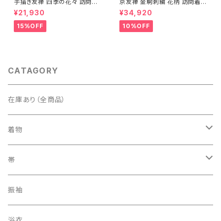
手描き友禅 四季の花々 訪問着
京友禅 金駒刺繍 花柄 訪問着
袷 正絹 サーモンピンク クリー
正絹 水色 黄緑 パステルカラー
¥21,930
¥34,920
ム 白 桃花色 1434
アイスグリーン 1433
15%OFF
10%OFF
CATAGORY
在庫あり（全商品）
着物
訪問着・付下げ
帯
紬
袋帯
振袖
色無地
名古屋帯
浴衣