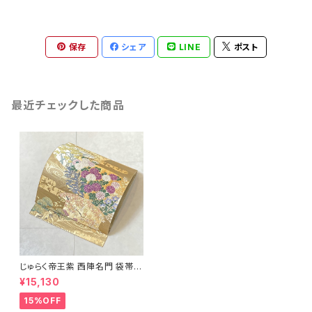
保存
シェア
LINE
ポスト
最近チェックした商品
じゅらく帝王紫 西陣名門 袋帯
花柄 冊子文 金糸 ベージュ 58
¥15,130
9
15%OFF