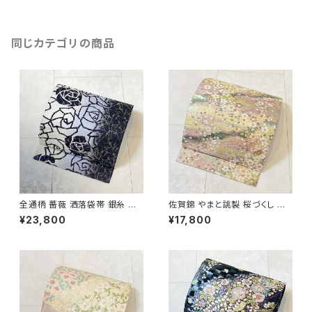
同じカテゴリの商品
全通柄 薔薇 洒落袋帯 銀糸 長
佐賀錦 やまと誂製 桜づくし 袋
尺 正絹 白 黒 青紫 659
帯 正絹 金銀糸 ラメ ピンク 白
¥23,800
¥17,800
722