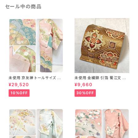
セール中の商品
未使用 京友禅 トールサイズ 染
未使用 金繍錦 引箔 蜀江文 唐
め分け 金彩 訪問着 袷 正絹 ピ
織 華紋 袋帯 正絹 金糸 ゴール
¥29,520
¥9,660
ンク 黄緑 紫 黄色 1438
ド 赤 紫 710
10%OFF
30%OFF