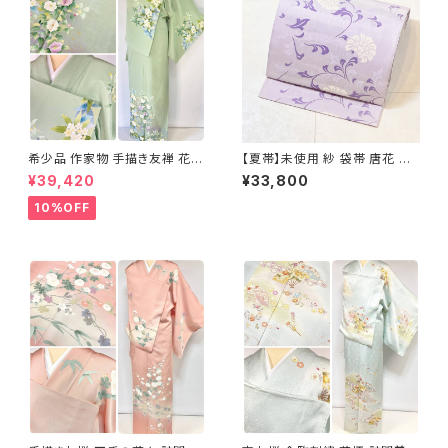
希少品 作家物 手描き友禅 花鳥
【夏帯】未使用 紗 袋帯 唐花 正
文 椿 沈丁花 訪問着 正絹 袷 黄
絹 紫 白 淡藤色 729
¥39,420
¥33,800
緑 青 白 1418
10%OFF