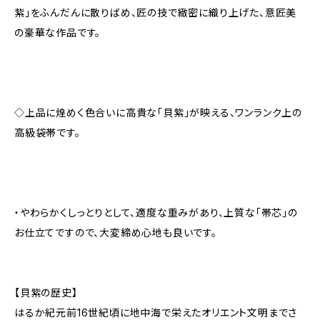
紫」をふんだんに散りばめ、匠の技で緻密に織り上げた、意匠美
の豪華な作品です。
◇上品に煌めく色合いに高貴な「貝紫」が映える、ワンランク上の
高級袋帯です。
・やわらかくしっとりとして、適度な重みがあり、上質な「帯芯」の
お仕立てですので、大変締め心地も良いです。
【貝紫の歴史】
はるか紀元前16世紀頃に地中海で栄えたオリエント文明までさ