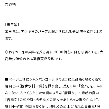
六通柄
【帝王紫】
帝王紫は、アクキ貝のパープル腺から採れる分泌液を原料として
ます。
◇わずか 1g の染料を採る為に 2000個もの貝を必要とする、大
変希少価値のある高級天然染料です。
■ベージュ地にシャンパンゴールドのように気品高く煌めく箔で、
格調高い［観世水］［ヱ霞］を織り出し、美しく輝く「金糸」をふんだ
んに使い、ふっくらとした刺繍のような「唐織り」で、縁起の良い
［吉祥文］の松や菊・桔梗などの花々をあしらった雅やかな［色
紙］［冊子文］を間隔良く配し、美しく染め上げられた貴重な「貝