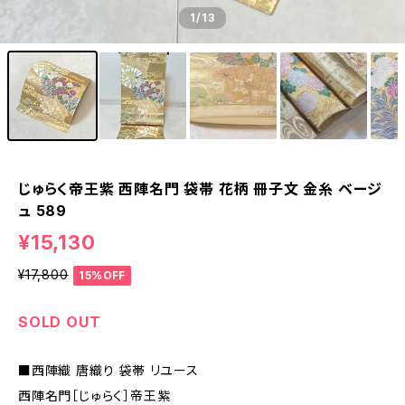
1
/13
じゅらく帝王紫 西陣名門 袋帯 花柄 冊子文 金糸 ベージ
ュ 589
¥15,130
¥17,800
15%OFF
SOLD OUT
■西陣織 唐織り 袋帯 リユース
西陣名門［じゅらく］帝王紫