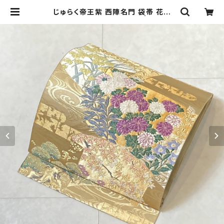
じゅらく帝王紫 西陣名門 袋帯 花柄
冊子文 金糸 ベージュ 589 | kimon
o Re:和 [online store] キモノリワ
着物 帯