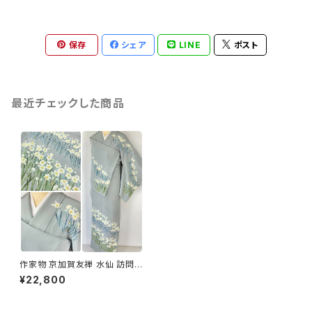
保存
シェア
LINE
ポスト
最近チェックした商品
作家物 京加賀友禅 水仙 訪問着
正絹 袷 浅葱鼠 青緑 グレー 白
¥22,800
1157