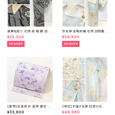
豪華総絞り 花柄 菊 椿 藤 訪問
京友禅 金駒刺繍 花柄 訪問着
着 鹿の子絞り ラメ 正絹 黒 白
正絹 水色 黄緑 パステルカラー
¥25,020
¥34,920
グレー 1435
アイスグリーン 1433
10%OFF
10%OFF
【夏帯】未使用 紗 袋帯 唐花 正
【単衣】手描き友禅 四季の花々
絹 紫 白 淡藤色 729
正絹 訪問着 水色 黄緑 白 パス
¥33,800
¥49,980
テルカラー 1431