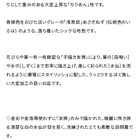
りとして重みのある大変上質な「ちりめん」地です。
青緑色をおびた淡いグレーの「浅葱鼠」あさぎねず (伝統色のい
ろは) のような、落ち着いたシックな地色です。
花びらや葉一枚一枚緻密な「手描き友禅」により、葉の［虫喰い］
や水の［しずく］まで忠実に描き上げ、美しく彩られた［水仙］を流
れるように優雅にスタイリッシュに配した、うっとりするほど美し
い大変加工の良いお品です。
◇金彩や金箔等使わずに「友禅」のみで描かれた、端麗に咲き誇
る清楚な白の水仙が目を惹く、洗練されたとても素敵な訪問着で
す。