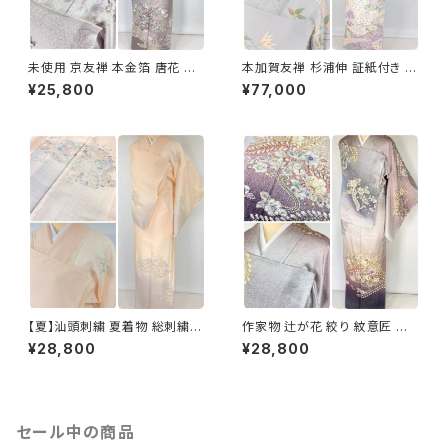
未使用 京友禅 本金箔 唐花 訪
本加賀友禅 杉浦伸 証紙付き 訪
問着 袷 正絹 紫 グレー 白 1165
問着 花柄 正絹 紫 白 パステル
¥25,800
¥77,000
白菫色 1080
【夏】汕頭刺繍 夏着物 総刺繍
作家物 辻が花 絞り 紋意匠 金
絽 訪問着 正絹 オレンジ サーモ
箔 訪問着 辻ヶ花 正絹 袷 紫 紺
¥28,800
¥28,800
ンピンク 水色 1243
淡紅藤 1403
セール中の商品