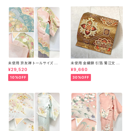
未使用 京友禅 トールサイズ 染
未使用 金繍錦 引箔 蜀江文 唐
め分け 金彩 訪問着 袷 正絹 ピ
織 華紋 袋帯 正絹 金糸 ゴール
¥29,520
¥9,660
ンク 黄緑 紫 黄色 1438
ド 赤 紫 710
10%OFF
30%OFF