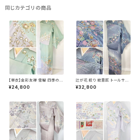
同じカテゴリの商品
【単衣】金彩友禅 雪輪 四季の
辻が花 絞り 紋意匠 トールサイ
花々 正絹 訪問着 黄緑 青緑 紫
ズ 金彩 訪問着 正絹 袷 青 ブル
¥24,800
¥32,800
1418
ー 紫 1273