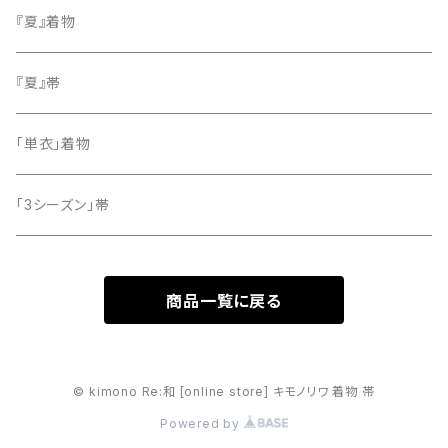
小紋
『夏』着物
留袖
『夏』帯
「単衣」着物
「3シーズン」帯
商品一覧に戻る
© kimono Re:和 [online store] キモノリワ 着物 帯
Powered by