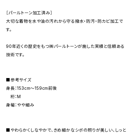
［パールトーン加工済み］
大切な着物を水や油の汚れから守る撥水・防汚・防カビ加工で
す。
90年近くの歴史をもつ㈱パールトーンが施した実績と信頼ある
技術です。
■参考サイズ
身長：153cm～159cm前後
裄：M
身幅：やや細み
■やわらかくしなやかで、きめ細かなシボの照りが美しい、しっと