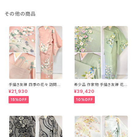
その他の商品
手描き友禅 四季の花々 訪問着
希少品 作家物 手描き友禅 花鳥
袷 正絹 サーモンピンク クリー
文 椿 沈丁花 訪問着 正絹 袷 黄
¥21,930
¥39,420
ム 白 桃花色 1434
緑 青 白 1418
15%OFF
10%OFF