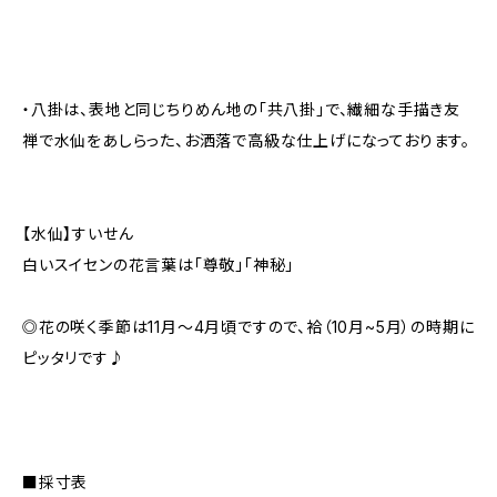
・八掛は、表地と同じちりめん地の「共八掛」で、繊細な手描き友
禅で水仙をあしらった、お洒落で高級な仕上げになっております。
【水仙】すいせん
白いスイセンの花言葉は「尊敬」「神秘」
◎花の咲く季節は11月〜4月頃ですので、袷（10月~5月）の時期に
ピッタリです♪
■採寸表