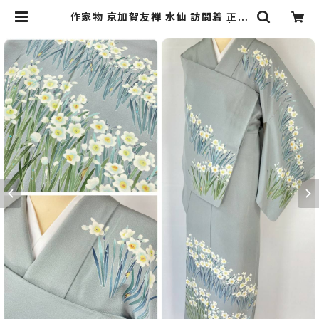
作家物 京加賀友禅 水仙 訪問着 正絹
袷 浅葱鼠 青緑 グレー 白 1157 | ki
mono Re:和 [online store] キモ
ノリワ 着物 帯