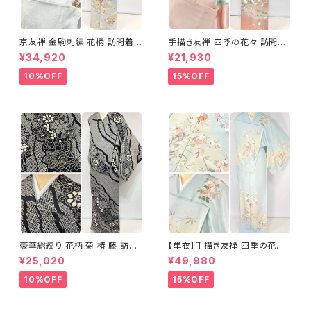
京友禅 金駒刺繍 花柄 訪問着
手描き友禅 四季の花々 訪問着
正絹 水色 黄緑 パステルカラー
袷 正絹 サーモンピンク クリー
¥34,920
¥21,930
アイスグリーン 1433
ム 白 桃花色 1434
10%OFF
15%OFF
豪華総絞り 花柄 菊 椿 藤 訪問
【単衣】手描き友禅 四季の花々
着 鹿の子絞り ラメ 正絹 黒 白
正絹 訪問着 水色 黄緑 白 パス
¥25,020
¥49,980
グレー 1435
テルカラー 1431
10%OFF
15%OFF