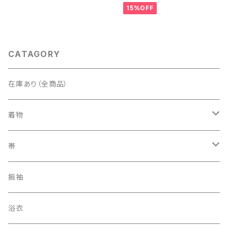
15%OFF
CATAGORY
在庫あり（全商品）
着物
訪問着・付下げ
帯
紬
袋帯
振袖
色無地
名古屋帯
浴衣