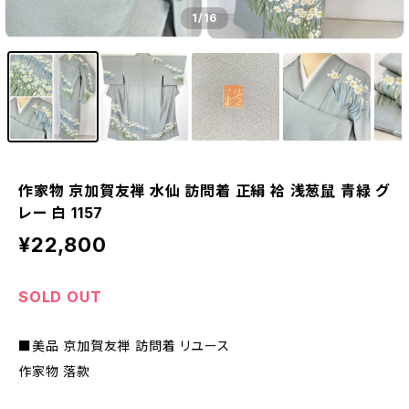
1
/16
作家物 京加賀友禅 水仙 訪問着 正絹 袷 浅葱鼠 青緑 グ
レー 白 1157
¥22,800
SOLD OUT
■美品 京加賀友禅 訪問着 リユース
作家物 落款