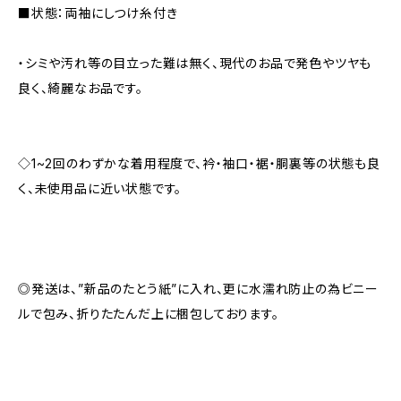
■状態：両袖にしつけ糸付き
・シミや汚れ等の目立った難は無く、現代のお品で発色やツヤも
良く、綺麗なお品です。
◇1~2回のわずかな着用程度で、衿・袖口・裾・胴裏等の状態も良
く、未使用品に近い状態です。
◎発送は、”新品のたとう紙”に入れ、更に水濡れ防止の為ビニー
ルで包み、折りたたんだ上に梱包しております。