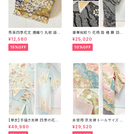
秀英四季花文 唐織り 丸紋 袋帯
豪華総絞り 花柄 菊 椿 藤 訪問
正絹 金糸 ゴールド 紺 ピンク 7
着 鹿の子絞り ラメ 正絹 黒 白
¥12,580
¥25,020
05
グレー 1435
15%OFF
10%OFF
【単衣】手描き友禅 四季の花々
未使用 京友禅 トールサイズ 染
正絹 訪問着 水色 黄緑 白 パス
め分け 金彩 訪問着 袷 正絹 ピ
¥49,980
¥29,520
テルカラー 1431
ンク 黄緑 紫 黄色 1438