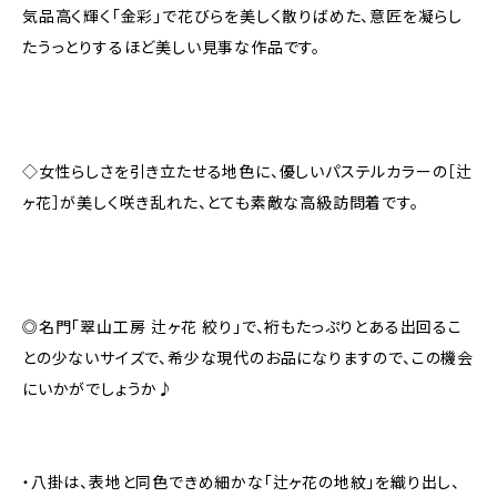
気品高く輝く「金彩」で花びらを美しく散りばめた、意匠を凝らし
たうっとりするほど美しい見事な作品です。
◇女性らしさを引き立たせる地色に、優しいパステルカラーの［辻
ヶ花］が美しく咲き乱れた、とても素敵な高級訪問着です。
◎名門「翠山工房 辻ヶ花 絞り」で、裄もたっぷりとある出回るこ
との少ないサイズで、希少な現代のお品になりますので、この機会
にいかがでしょうか♪
・八掛は、表地と同色できめ細かな「辻ヶ花の地紋」を織り出し、