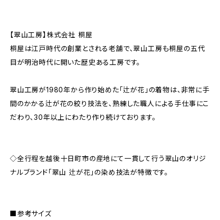
【翠山工房】株式会社 桐屋
桐屋は江戸時代の創業とされる老舗で、翠山工房も桐屋の五代
目が明治時代に開いた歴史ある工房です。
翠山工房が1980年から作り始めた「辻が花」の着物は、非常に手
間のかかる辻が花の絞り技法を、熟練した職人による手仕事にこ
だわり、30年以上にわたり作り続けております。
◇全行程を越後十日町市の産地にて一貫して行う翠山のオリジ
ナルブランド「翠山 辻が花」の染め技法が特徴です。
■参考サイズ