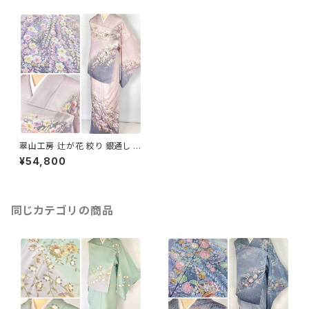
翠山工房 辻が花 絞り 銀通し 訪
問着 袷 正絹 紫 ピンク パステ
¥54,800
ル 1161
同じカテゴリの商品