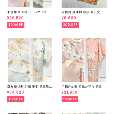
未使用 京友禅 トールサイズ 染
未使用 金繍錦 引箔 蜀江文 唐
め分け 金彩 訪問着 袷 正絹 ピ
織 華紋 袋帯 正絹 金糸 ゴール
¥29,520
¥9,660
ンク 黄緑 紫 黄色 1438
ド 赤 紫 710
10%OFF
30%OFF
京友禅 金駒刺繍 花柄 訪問着
手描き友禅 四季の花々 訪問着
正絹 水色 黄緑 パステルカラー
袷 正絹 サーモンピンク クリー
¥34,920
¥21,930
アイスグリーン 1433
ム 白 桃花色 1434
10%OFF
15%OFF