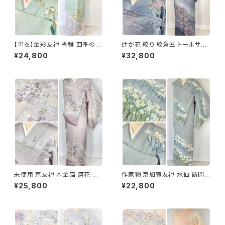
【単衣】金彩友禅 雪輪 四季の
辻が花 絞り 紋意匠 トールサイ
花々 正絹 訪問着 黄緑 青緑 紫
ズ 金彩 訪問着 正絹 袷 青 ブル
¥24,800
¥32,800
1418
ー 紫 1273
未使用 京友禅 本金箔 唐花 訪
作家物 京加賀友禅 水仙 訪問着
問着 袷 正絹 紫 グレー 白 1165
正絹 袷 浅葱鼠 青緑 グレー 白
¥25,800
¥22,800
1157