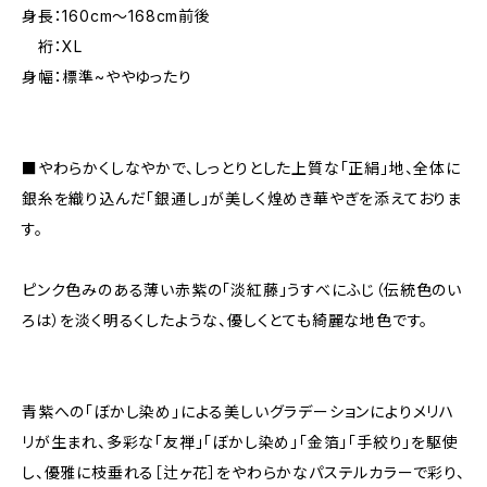
身長：160cm～168cm前後
裄：XL
身幅：標準~ややゆったり
■やわらかくしなやかで、しっとりとした上質な「正絹」地、全体に
銀糸を織り込んだ「銀通し」が美しく煌めき華やぎを添えておりま
す。
ピンク色みのある薄い赤紫の「淡紅藤」うすべにふじ（伝統色のい
ろは）を淡く明るくしたような、優しくとても綺麗な地色です。
青紫への「ぼかし染め」による美しいグラデーションによりメリハ
リが生まれ、多彩な「友禅」「ぼかし染め」「金箔」「手絞り」を駆使
し、優雅に枝垂れる［辻ヶ花］をやわらかなパステルカラーで彩り、