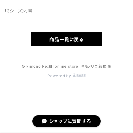
「3シーズン」帯
商品一覧に戻る
© kimono Re:和 [online store] キモノリワ 着物 帯
Powered by
ショップに質問する