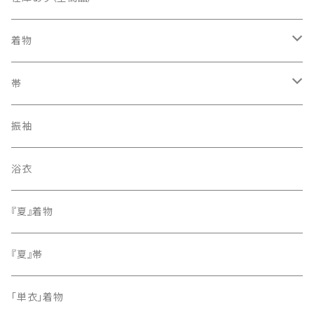
着物
訪問着・付下げ
帯
紬
袋帯
振袖
色無地
名古屋帯
浴衣
小紋
『夏』着物
留袖
『夏』帯
「単衣」着物