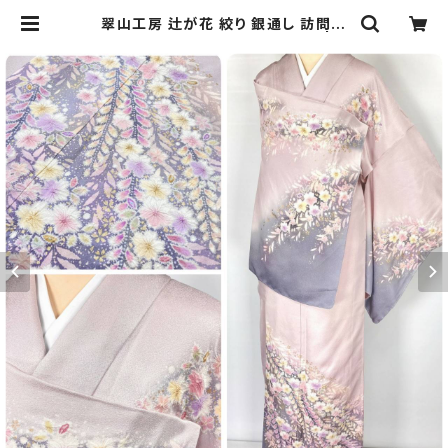
翠山工房 辻が花 絞り 銀通し 訪問着
袷 正絹 紫 ピンク パステル 1161 | ki
mono Re:和 [online store] キモ
ノリワ 着物 帯