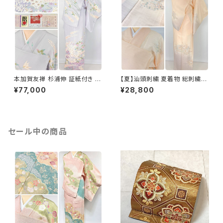
本加賀友禅 杉浦伸 証紙付き 訪
【夏】汕頭刺繍 夏着物 総刺繍
問着 花柄 正絹 紫 白 パステル
絽 訪問着 正絹 オレンジ サーモ
¥77,000
¥28,800
白菫色 1080
ンピンク 水色 1243
セール中の商品