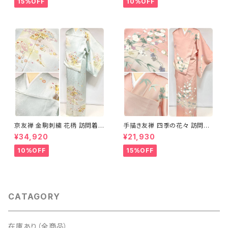
15%OFF
10%OFF
京友禅 金駒刺繍 花柄 訪問着
手描き友禅 四季の花々 訪問着
正絹 水色 黄緑 パステルカラー
袷 正絹 サーモンピンク クリー
¥34,920
¥21,930
アイスグリーン 1433
ム 白 桃花色 1434
10%OFF
15%OFF
CATAGORY
在庫あり（全商品）