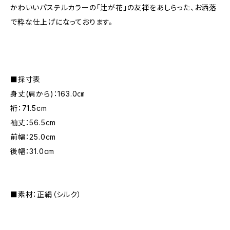
かわいいパステルカラーの「辻が花」の友禅をあしらった、お洒落
で粋な仕上げになっております。
■採寸表
身丈(肩から)：163.0㎝
裄：71.5cm
袖丈：56.5cm
前幅：25.0cm
後幅：31.0cm
■素材：正絹（シルク）