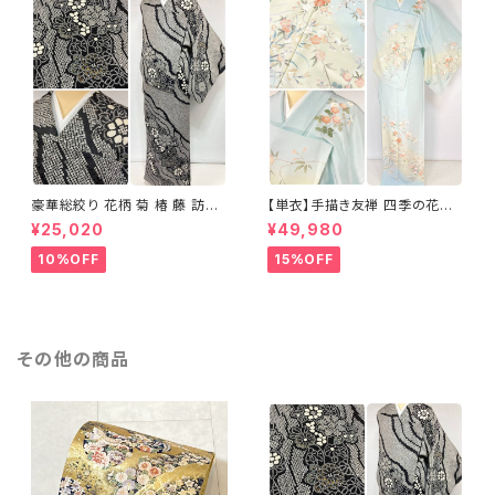
豪華総絞り 花柄 菊 椿 藤 訪問
【単衣】手描き友禅 四季の花々
着 鹿の子絞り ラメ 正絹 黒 白
正絹 訪問着 水色 黄緑 白 パス
¥25,020
¥49,980
グレー 1435
テルカラー 1431
10%OFF
15%OFF
その他の商品