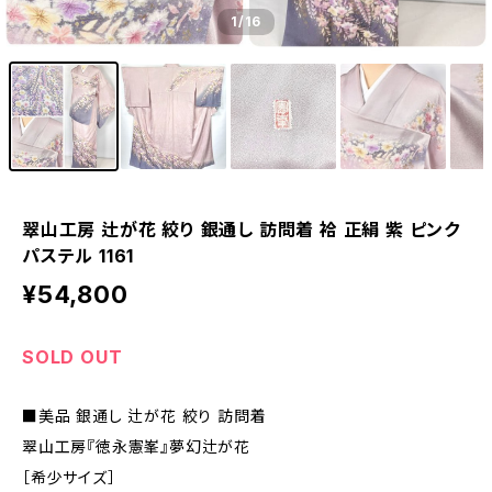
1
/16
翠山工房 辻が花 絞り 銀通し 訪問着 袷 正絹 紫 ピンク
パステル 1161
¥54,800
SOLD OUT
■美品 銀通し 辻が花 絞り 訪問着
翠山工房『徳永憲峯』夢幻辻が花
［希少サイズ］