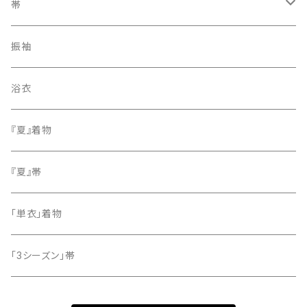
訪問着・付下げ
帯
紬
袋帯
振袖
色無地
名古屋帯
浴衣
小紋
『夏』着物
留袖
『夏』帯
「単衣」着物
「3シーズン」帯