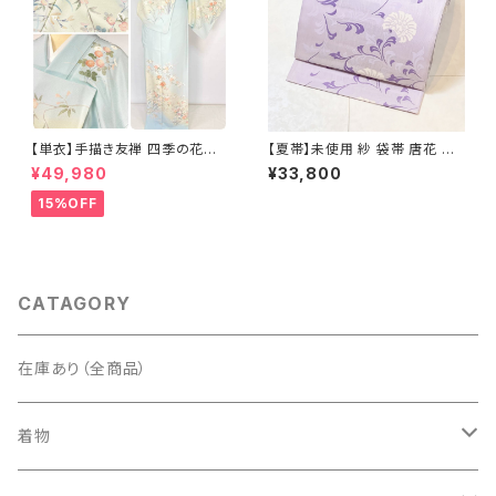
【単衣】手描き友禅 四季の花々
【夏帯】未使用 紗 袋帯 唐花 正
正絹 訪問着 水色 黄緑 白 パス
絹 紫 白 淡藤色 729
¥49,980
¥33,800
テルカラー 1431
15%OFF
CATAGORY
在庫あり（全商品）
着物