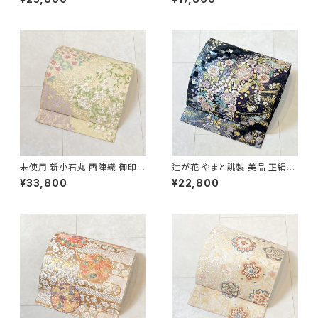
722
未使用 新小石丸 西陣織 御印華
辻が花 やまと誂製 美品 正絹
唐織 花柄 袋帯 正絹 金糸 白 ク
金糸 袋帯 黒 紺 紫 パステルカ
¥33,800
¥22,800
リーム ピンク 紫 576
ラー 702