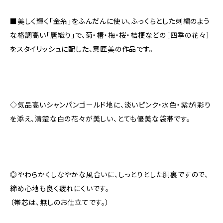
■美しく輝く「金糸」をふんだんに使い、ふっくらとした刺繍のよう
な格調高い「唐織り」で、菊・椿・梅・桜・桔梗などの［四季の花々］
をスタイリッシュに配した、意匠美の作品です。
◇気品高いシャンパンゴールド地に、淡いピンク・水色・紫がi彩り
を添え、清楚な白の花々が美しい、とても優美な袋帯です。
◎やわらかくしなやかな風合いに、しっとりとした胴裏ですので、
締め心地も良く疲れにくいです。
（帯芯は、無しのお仕立てです。）