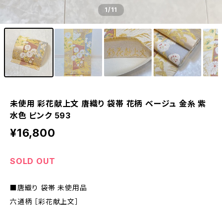
1
/11
未使用 彩花献上文 唐織り 袋帯 花柄 ベージュ 金糸 紫
水色 ピンク 593
¥16,800
SOLD OUT
■唐織り 袋帯 未使用品
六通柄 ［彩花献上文］