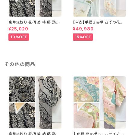
豪華総絞り 花柄 菊 椿 藤 訪問
【単衣】手描き友禅 四季の花々
着 鹿の子絞り ラメ 正絹 黒 白
正絹 訪問着 水色 黄緑 白 パス
¥25,020
¥49,980
グレー 1435
テルカラー 1431
10%OFF
15%OFF
その他の商品
豪華総絞り 花柄 菊 椿 藤 訪問
未使用 京友禅 トールサイズ 染