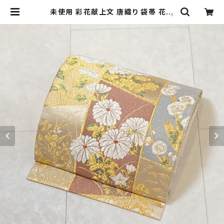
未使用 彩花献上文 唐織り 袋帯 花柄
ベージュ 金糸 紫 水色 ピンク 593 |
kimono Re:和 [online store] キ
モノリワ 着物 帯