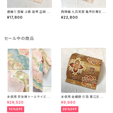
唐織り 雪輪 ヱ霞 袋帯 正絹 金
西陣織 九百芙蓉 亀甲彩華文 唐
糸 白 ピンク 水色 紫 パステルカ
織り 袋帯 正絹 金糸 クリーム色
¥17,800
¥22,800
ラー 531
白 667
セール中の商品
未使用 京友禅 トールサイズ 染
未使用 金繍錦 引箔 蜀江文 唐
め分け 金彩 訪問着 袷 正絹 ピ
織 華紋 袋帯 正絹 金糸 ゴール
¥29,520
¥9,660
ンク 黄緑 紫 黄色 1438
ド 赤 紫 710
10%OFF
30%OFF