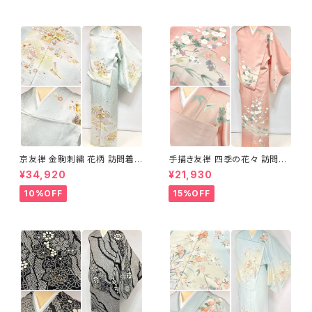
京友禅 金駒刺繍 花柄 訪問着
手描き友禅 四季の花々 訪問着
正絹 水色 黄緑 パステルカラー
袷 正絹 サーモンピンク クリー
¥34,920
¥21,930
アイスグリーン 1433
ム 白 桃花色 1434
10%OFF
15%OFF