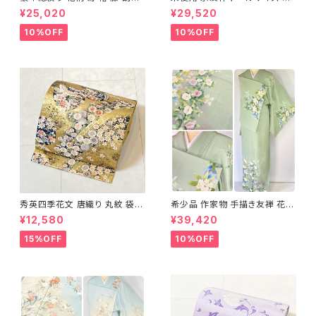
着 鹿の子絞り ラメ 正絹 黒 白
め分け 金彩 訪問着 袷 正絹 ピ
¥25,020
¥29,520
グレー 1435
ンク 黄緑 紫 黄色 1438
10%OFF
10%OFF
秀英四季花文 唐織り 丸紋 袋帯
希少品 作家物 手描き友禅 花鳥
正絹 金糸 ゴールド 紺 ピンク 7
文 椿 沈丁花 訪問着 正絹 袷 黄
¥12,580
¥39,420
05
緑 青 白 1418
15%OFF
10%OFF