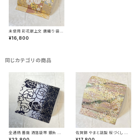
未使用 彩花献上文 唐織り 袋帯
花柄 ベージュ 金糸 紫 水色 ピ
¥16,800
ンク 593
同じカテゴリの商品
全通柄 薔薇 洒落袋帯 銀糸 長
佐賀錦 やまと誂製 桜づくし 袋
尺 正絹 白 黒 青紫 659
帯 正絹 金銀糸 ラメ ピンク 白
¥23,800
¥17,800