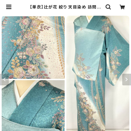
【単衣】辻が花 絞り 天目染め 訪問着
正絹 金彩 青緑 ターコイズブルー 12
19 | kimono Re:和 [online stor
e] キモノリワ 着物 帯