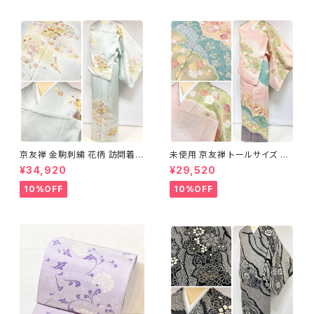
京友禅 金駒刺繍 花柄 訪問着
未使用 京友禅 トールサイズ 染
正絹 水色 黄緑 パステルカラー
め分け 金彩 訪問着 袷 正絹 ピ
¥34,920
¥29,520
アイスグリーン 1433
ンク 黄緑 紫 黄色 1438
10%OFF
10%OFF