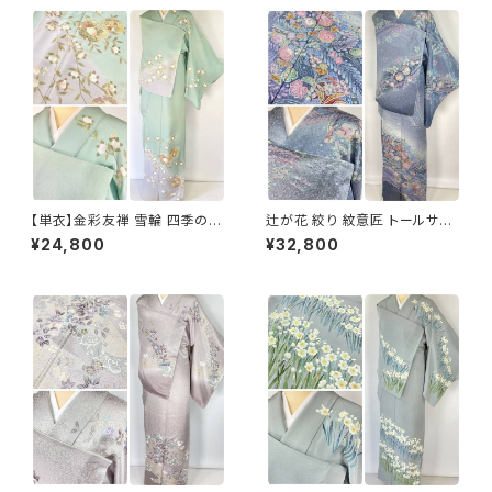
【単衣】金彩友禅 雪輪 四季の
辻が花 絞り 紋意匠 トールサイ
花々 正絹 訪問着 黄緑 青緑 紫
ズ 金彩 訪問着 正絹 袷 青 ブル
¥24,800
¥32,800
1418
ー 紫 1273