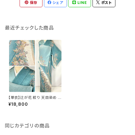
保存
シェア
LINE
ポスト
最近チェックした商品
【単衣】辻が花 絞り 天目染め 訪
問着 正絹 金彩 青緑 ターコイズ
¥18,800
ブルー 1219
同じカテゴリの商品