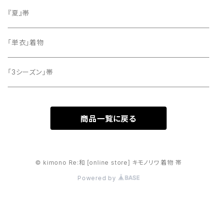
留袖
『夏』帯
「単衣」着物
「3シーズン」帯
商品一覧に戻る
© kimono Re:和 [online store] キモノリワ 着物 帯
Powered by