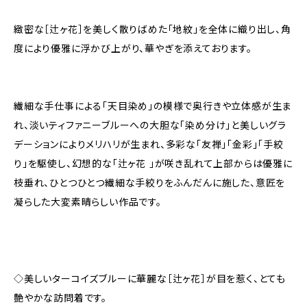
緻密な［辻ヶ花］を美しく散りばめた「地紋」を全体に織り出し、角
度により優雅に浮かび上がり、華やぎを添えております。
繊細な手仕事による「天目染め」の模様で奥行きや立体感が生ま
れ、淡いティファニーブルーへの大胆な「染め分け」と美しいグラ
デーションによりメリハリが生まれ、多彩な「友禅」「金彩」「手絞
り」を駆使し、幻想的な「辻ヶ花 」が咲き乱れて上部からは優雅に
枝垂れ、ひとつひとつ繊細な手絞りをふんだんに施した、意匠を
凝らした大変素晴らしい作品です。
◇美しいターコイズブルーに華麗な［辻ヶ花］が目を惹く、とても
艶やかな訪問着です。