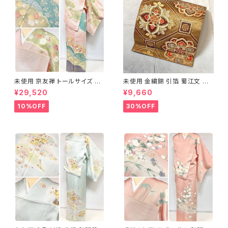
未使用 京友禅 トールサイズ 染
未使用 金繍錦 引箔 蜀江文 唐
め分け 金彩 訪問着 袷 正絹 ピ
織 華紋 袋帯 正絹 金糸 ゴール
¥29,520
¥9,660
ンク 黄緑 紫 黄色 1438
ド 赤 紫 710
10%OFF
30%OFF