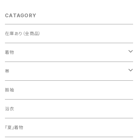
CATAGORY
在庫あり（全商品）
着物
訪問着・付下げ
帯
紬
袋帯
振袖
色無地
名古屋帯
浴衣
小紋
『夏』着物