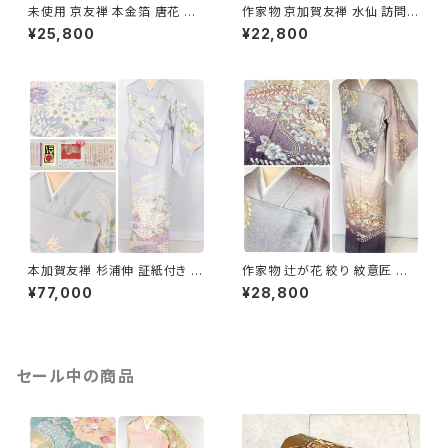
未使用 京友禅 本金箔 唐花 訪
作家物 京加賀友禅 水仙 訪問着
問着 袷 正絹 紫 グレー 白 1165
正絹 袷 浅葱鼠 青緑 グレー 白
¥25,800
¥22,800
1157
本加賀友禅 杉浦伸 証紙付き 訪
作家物 辻が花 絞り 紋意匠 金
問着 花柄 正絹 紫 白 パステル
箔 訪問着 辻ヶ花 正絹 袷 紫 紺
¥77,000
¥28,800
白菫色 1080
淡紅藤 1403
セール中の商品