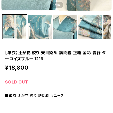
1
/16
【単衣】辻が花 絞り 天目染め 訪問着 正絹 金彩 青緑 タ
ーコイズブルー 1219
¥18,800
SOLD OUT
■単衣 辻が花 絞り 訪問着 リユース