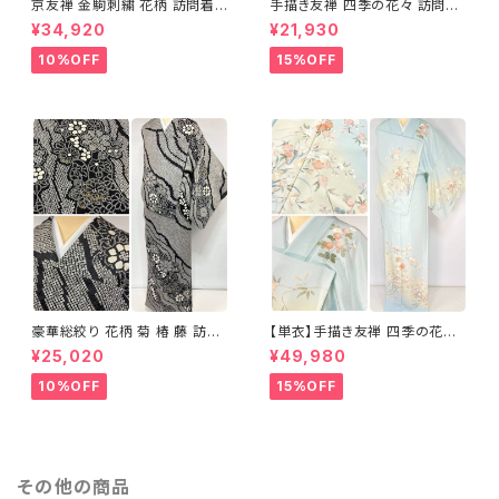
京友禅 金駒刺繍 花柄 訪問着
手描き友禅 四季の花々 訪問着
正絹 水色 黄緑 パステルカラー
袷 正絹 サーモンピンク クリー
¥34,920
¥21,930
アイスグリーン 1433
ム 白 桃花色 1434
10%OFF
15%OFF
豪華総絞り 花柄 菊 椿 藤 訪問
【単衣】手描き友禅 四季の花々
着 鹿の子絞り ラメ 正絹 黒 白
正絹 訪問着 水色 黄緑 白 パス
¥25,020
¥49,980
グレー 1435
テルカラー 1431
10%OFF
15%OFF
その他の商品