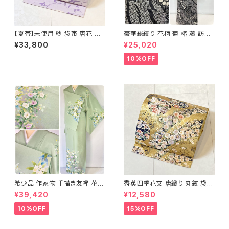
【夏帯】未使用 紗 袋帯 唐花 正
豪華総絞り 花柄 菊 椿 藤 訪問
絹 紫 白 淡藤色 729
着 鹿の子絞り ラメ 正絹 黒 白
¥33,800
¥25,020
グレー 1435
10%OFF
希少品 作家物 手描き友禅 花鳥
秀英四季花文 唐織り 丸紋 袋帯
文 椿 沈丁花 訪問着 正絹 袷 黄
正絹 金糸 ゴールド 紺 ピンク 7
¥39,420
¥12,580
緑 青 白 1418
05
10%OFF
15%OFF