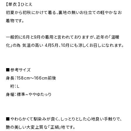
【単衣 】ひとえ
初夏から初秋にかけて着る、裏地の無いお仕立ての軽やかなお
着物です。
一般的に6月と9月の着用と言われておりますが、近年の「温暖
化」の為 気温の高い 4月5月、10月にも涼しくお召しになれます。
■参考サイズ
身長：158cm～166cm前後
裄：Ｌ
身幅：標準~ややゆたっり
■やわらかくて馴染みが良く、しっとりとした心地良い手触りで、
艶の美しい大変上質な「正絹」地です。