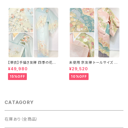
【単衣】手描き友禅 四季の花々
未使用 京友禅 トールサイズ 染
正絹 訪問着 水色 黄緑 白 パス
め分け 金彩 訪問着 袷 正絹 ピ
¥49,980
¥29,520
テルカラー 1431
ンク 黄緑 紫 黄色 1438
15%OFF
10%OFF
CATAGORY
在庫あり（全商品）