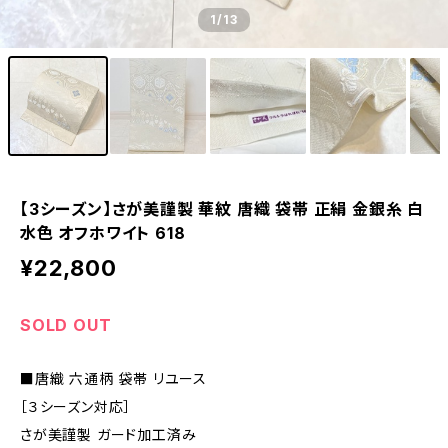
1
/13
【3シーズン】さが美謹製 華紋 唐織 袋帯 正絹 金銀糸 白
水色 オフホワイト 618
¥22,800
SOLD OUT
■唐織 六通柄 袋帯 リユース
［３シーズン対応］
さが美謹製 ガード加工済み