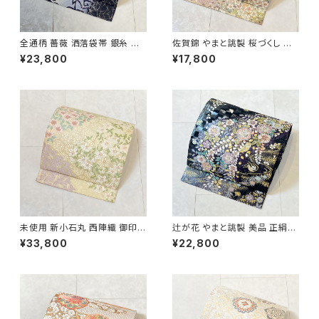
全通柄 薔薇 洒落袋帯 銀糸 長
佐賀錦 やまと誂製 桜づくし 袋
尺 正絹 白 黒 青紫 659
帯 正絹 金銀糸 ラメ ピンク 白
¥23,800
¥17,800
722
未使用 新小石丸 西陣織 御印華
辻が花 やまと誂製 美品 正絹
唐織 花柄 袋帯 正絹 金糸 白 ク
金糸 袋帯 黒 紺 紫 パステルカ
¥33,800
¥22,800
リーム ピンク 紫 576
ラー 702