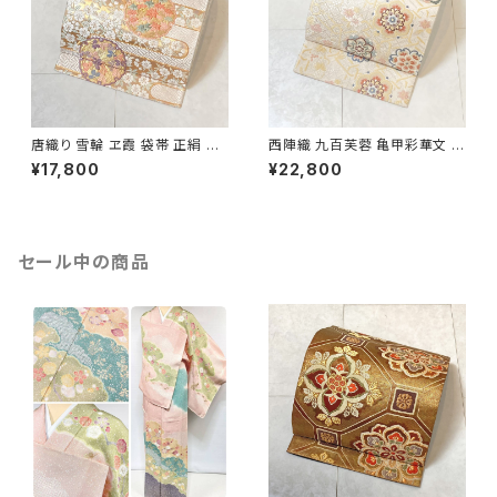
唐織り 雪輪 ヱ霞 袋帯 正絹 金
西陣織 九百芙蓉 亀甲彩華文 唐
糸 白 ピンク 水色 紫 パステルカ
織り 袋帯 正絹 金糸 クリーム色
¥17,800
¥22,800
ラー 531
白 667
セール中の商品