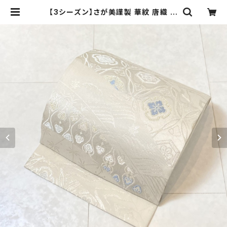
【3シーズン】さが美謹製 華紋 唐織 袋
帯 正絹 金銀糸 白 水色 オフホワイト
618 | kimono Re:和 [online sto
re] キモノリワ 着物 帯