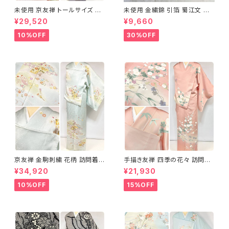
未使用 京友禅 トールサイズ 染
未使用 金繍錦 引箔 蜀江文 唐
め分け 金彩 訪問着 袷 正絹 ピ
織 華紋 袋帯 正絹 金糸 ゴール
¥29,520
¥9,660
ンク 黄緑 紫 黄色 1438
ド 赤 紫 710
10%OFF
30%OFF
京友禅 金駒刺繍 花柄 訪問着
手描き友禅 四季の花々 訪問着
正絹 水色 黄緑 パステルカラー
袷 正絹 サーモンピンク クリー
¥34,920
¥21,930
アイスグリーン 1433
ム 白 桃花色 1434
10%OFF
15%OFF