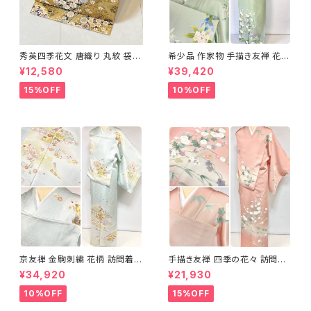
秀英四季花文 唐織り 丸紋 袋帯
希少品 作家物 手描き友禅 花鳥
正絹 金糸 ゴールド 紺 ピンク 7
文 椿 沈丁花 訪問着 正絹 袷 黄
¥12,580
¥39,420
05
緑 青 白 1418
15%OFF
10%OFF
京友禅 金駒刺繍 花柄 訪問着
手描き友禅 四季の花々 訪問着
正絹 水色 黄緑 パステルカラー
袷 正絹 サーモンピンク クリー
¥34,920
¥21,930
アイスグリーン 1433
ム 白 桃花色 1434
10%OFF
15%OFF