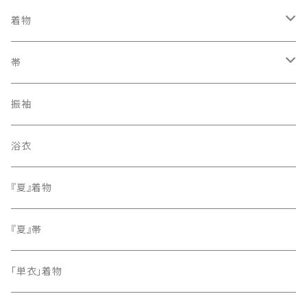
着物
訪問着・付下げ
帯
紬
袋帯
振袖
色無地
名古屋帯
浴衣
小紋
『夏』着物
留袖
『夏』帯
「単衣」着物