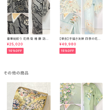
豪華総絞り 花柄 菊 椿 藤 訪問
【単衣】手描き友禅 四季の花々
着 鹿の子絞り ラメ 正絹 黒 白
正絹 訪問着 水色 黄緑 白 パス
¥25,020
¥49,980
グレー 1435
テルカラー 1431
10%OFF
15%OFF
その他の商品