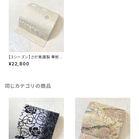
【3シーズン】さが美謹製 華紋
唐織 袋帯 正絹 金銀糸 白 水色
¥22,800
オフホワイト 618
同じカテゴリの商品