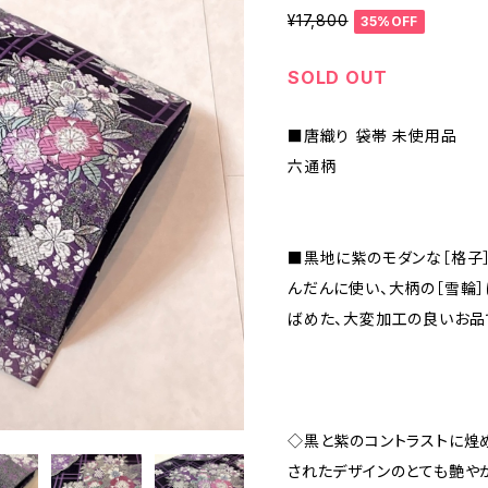
¥17,800
35%OFF
SOLD OUT
■唐織り 袋帯 未使用品
六通柄
■黒地に紫のモダンな［格子］
んだんに使い、大柄の［雪輪］
ばめた、大変加工の良いお品
◇黒と紫のコントラストに煌
されたデザインのとても艶や