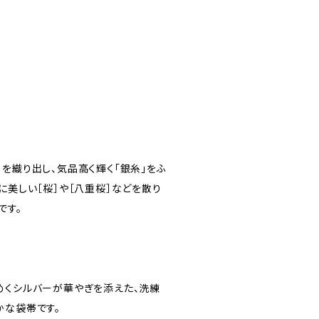
を織り出し、気品高く輝く「銀糸」をふ
に美しい［桜］や［八重桜］などを散り
です。
めくシルバーが華やぎを添えた、洗練
かな袋帯です。