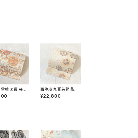
 雪輪 ヱ霞 袋帯
西陣織 九百芙蓉 亀甲
金糸 白 ピンク 水
彩華文 唐織り 袋帯 正
800
¥22,800
 パステルカラー 5
絹 金糸 クリーム色 白
667