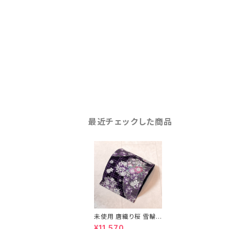
最近チェックした商品
未使用 唐織り桜 雪輪
袋帯 正絹 銀糸 振袖 黒
¥11,570