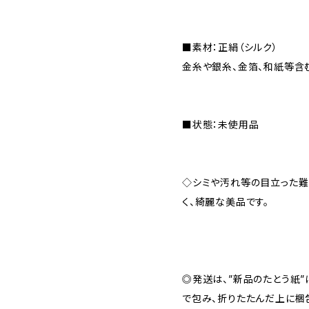
■素材：正絹（シルク）
金糸や銀糸、金箔、和紙等含
■状態：未使用品
◇シミや汚れ等の目立った難
く、綺麗な美品です。
◎発送は、”新品のたとう紙
で包み、折りたたんだ上に梱