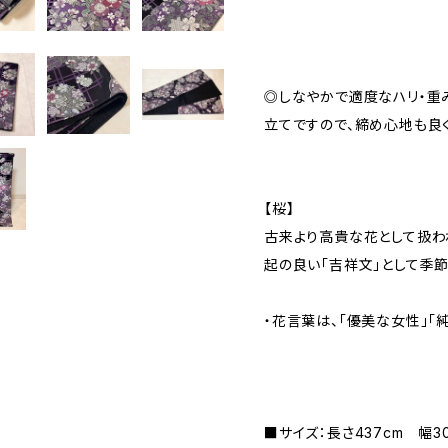
◎しなやかで適度なハリ・重
立てですので、締め心地も良く
【桜】
古来より高貴な花として扱わ
起の良い「吉祥文」として季
・花言葉は、「優美な女性」「純
■サイズ：長さ437cm 幅3