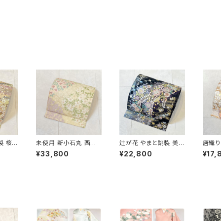
製 桜づ
未使用 新小石丸 西陣
辻が花 やまと誂製 美品
唐織り
金銀糸
織 御印華唐織 花柄 袋
正絹 金糸 袋帯 黒 紺
正絹 
¥33,800
¥22,800
¥17,
22
帯 正絹 金糸 白 クリー
紫 パステルカラー 702
色 紫
ム ピンク 紫 576
31