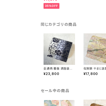
紫 白 624
35%OFF
同じカテゴリの商品
全通柄 薔薇 洒落袋帯
佐賀錦 やまと誂
銀糸 長尺 正絹 白 黒
くし 袋帯 正絹 
¥23,800
¥17,800
青紫 659
ラメ ピンク 白 7
セール中の商品