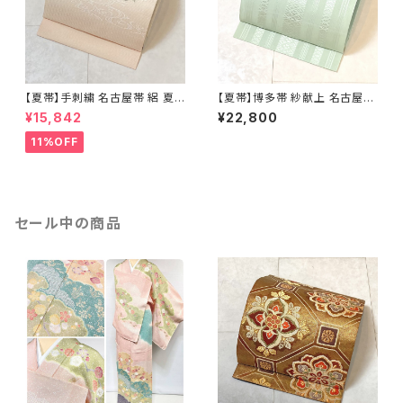
【夏帯】手刺繍 名古屋帯 絽 夏
【夏帯】博多帯 紗献上 名古屋帯
椿 絹 銀箔 白 クリーム ピンク
正絹 博多織 黄緑 白 パステルカ
¥15,842
¥22,800
638
ラー ミントグリーン 730
11%OFF
セール中の商品