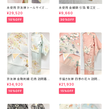
未使用 京友禅 トールサイズ 染
未使用 金繍錦 引箔 蜀江文 唐
め分け 金彩 訪問着 袷 正絹 ピ
織 華紋 袋帯 正絹 金糸 ゴール
¥29,520
¥9,660
ンク 黄緑 紫 黄色 1438
ド 赤 紫 710
10%OFF
30%OFF
京友禅 金駒刺繍 花柄 訪問着
手描き友禅 四季の花々 訪問着
正絹 水色 黄緑 パステルカラー
袷 正絹 サーモンピンク クリー
¥34,920
¥21,930
アイスグリーン 1433
ム 白 桃花色 1434
10%OFF
15%OFF