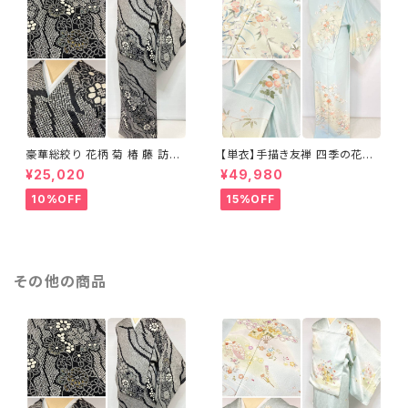
豪華総絞り 花柄 菊 椿 藤 訪問
【単衣】手描き友禅 四季の花々
着 鹿の子絞り ラメ 正絹 黒 白
正絹 訪問着 水色 黄緑 白 パス
¥25,020
¥49,980
グレー 1435
テルカラー 1431
10%OFF
15%OFF
その他の商品