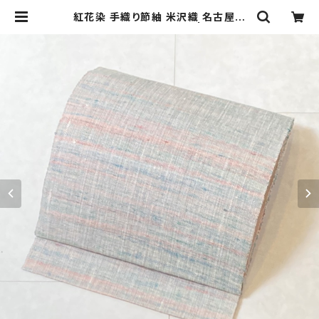
紅花染 手織り節紬 米沢織 名古屋帯
正絹 ピンク 青 水色 629 | kimono
Re:和 [online store] キモノリワ
着物 帯