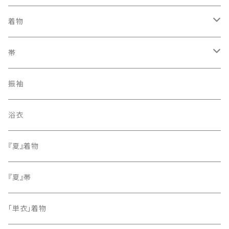
着物
訪問着・付下げ
帯
紬
袋帯
振袖
色無地
名古屋帯
浴衣
小紋
『夏』着物
留袖
『夏』帯
「単衣」着物