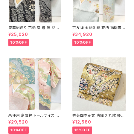
豪華総絞り 花柄 菊 椿 藤 訪問
京友禅 金駒刺繍 花柄 訪問着
着 鹿の子絞り ラメ 正絹 黒 白
正絹 水色 黄緑 パステルカラー
¥25,020
¥34,920
グレー 1435
アイスグリーン 1433
10%OFF
10%OFF
未使用 京友禅 トールサイズ 染
秀英四季花文 唐織り 丸紋 袋帯
め分け 金彩 訪問着 袷 正絹 ピ
正絹 金糸 ゴールド 紺 ピンク 7
¥29,520
¥12,580
ンク 黄緑 紫 黄色 1438
05
10%OFF
15%OFF