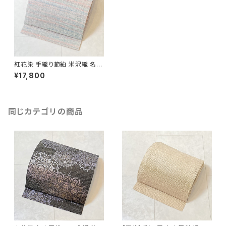
紅花染 手織り節紬 米沢織 名古
屋帯 正絹 ピンク 青 水色 629
¥17,800
同じカテゴリの商品