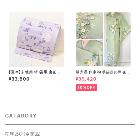
【夏帯】未使用 紗 袋帯 唐花 正
希少品 作家物 手描き友禅 花鳥
絹 紫 白 淡藤色 729
文 椿 沈丁花 訪問着 正絹 袷 黄
¥33,800
¥39,420
緑 青 白 1418
10%OFF
CATAGORY
在庫あり（全商品）