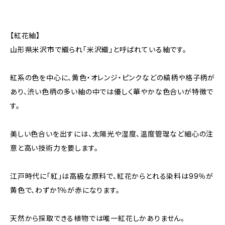
【紅花紬】
山形県米沢市で織られ「米沢織」と呼ばれている紬です。
紅系の色を中心に、黄色・オレンジ・ピンクなどの縞柄や格子柄が
あり、渋い色柄の多い紬の中では優しく華やかな色合いが特徴で
す。
美しい色合いを出すには、太陽光や湿度、温度管理など細心の注
意と高い技術力を要します。
江戸時代に「紅」は高級な原料で、紅花からとれる染料は99％が
黄色で、わずか1％が赤になります。
天然から採取できる植物では唯一紅花しかありません。