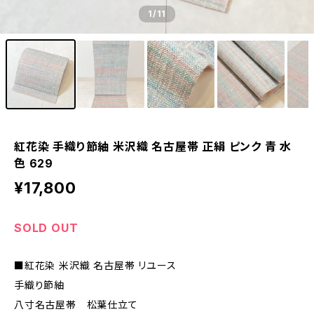
1
/11
紅花染 手織り節紬 米沢織 名古屋帯 正絹 ピンク 青 水
色 629
¥17,800
SOLD OUT
■紅花染 米沢織 名古屋帯 リユース
手織り節紬
八寸名古屋帯 松葉仕立て