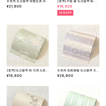
未使用 名古屋帯 両面全通 染め
【夏帯】手組 羅 名古屋帯 絹 生
帯 銀通し 金彩 華文 宝相華 正
成り色 ピンク 黄緑 639
¥21,800
¥16,920
絹 黒 青紫 赤紫 685
10%OFF
【夏帯】名古屋帯 絽 花柄 丸紋
未使用 高級唐織 名古屋帯 花菱
絹 銀糸 黄緑 水色 ピンク パス
正絹 白 紫 パステルカラー 藤色
¥16,800
¥28,800
テル 542
704