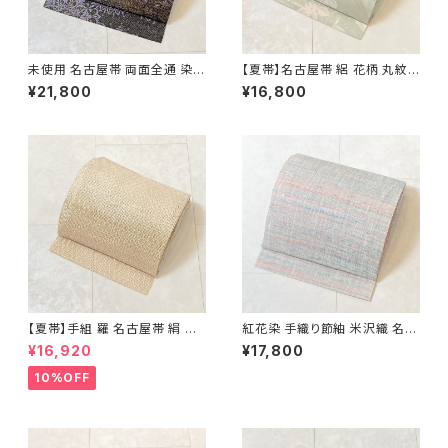
未使用 名古屋帯 両面全通 染め
【夏帯】名古屋帯 絽 花柄 丸紋
帯 銀通し 金彩 華文 宝相華 正
絹 銀糸 黄緑 水色 ピンク パス
¥21,800
¥16,800
絹 黒 青紫 赤紫 685
テル 542
【夏帯】手組 羅 名古屋帯 絹 生
紅花染 手織り節紬 米沢織 名古
成り色 ピンク 黄緑 639
屋帯 正絹 ピンク 青 水色 629
¥16,920
¥17,800
10%OFF