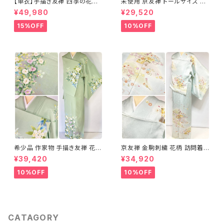
【単衣】手描き友禅 四季の花々
未使用 京友禅 トールサイズ 染
正絹 訪問着 水色 黄緑 白 パス
め分け 金彩 訪問着 袷 正絹 ピ
¥49,980
¥29,520
テルカラー 1431
ンク 黄緑 紫 黄色 1438
15%OFF
10%OFF
希少品 作家物 手描き友禅 花鳥
京友禅 金駒刺繍 花柄 訪問着
文 椿 沈丁花 訪問着 正絹 袷 黄
正絹 水色 黄緑 パステルカラー
¥39,420
¥34,920
緑 青 白 1418
アイスグリーン 1433
10%OFF
10%OFF
CATAGORY