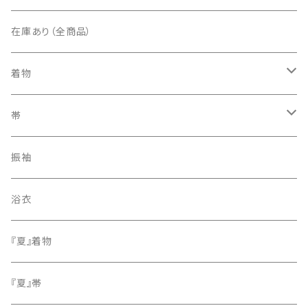
在庫あり（全商品）
着物
訪問着・付下げ
帯
紬
袋帯
振袖
色無地
名古屋帯
浴衣
小紋
『夏』着物
留袖
『夏』帯