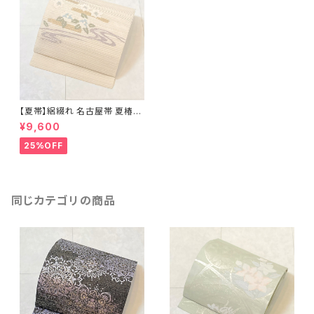
【夏帯】絽綴れ 名古屋帯 夏椿
絹 金糸 銀糸 生成り 白 水色 紫
¥9,600
634
25%OFF
同じカテゴリの商品