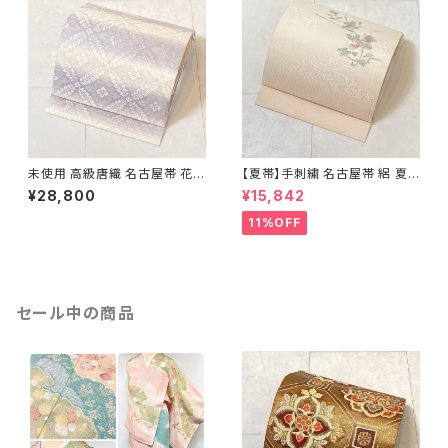
未使用 高級唐織 名古屋帯 花菱
【夏帯】手刺繍 名古屋帯 絽 夏
正絹 白 紫 パステルカラー 藤色
椿 絹 銀箔 白 クリーム ピンク
¥28,800
¥15,842
704
638
11%OFF
セール中の商品