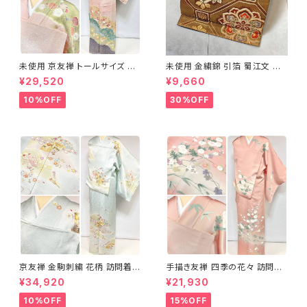
未使用 京友禅 トールサイズ 染
未使用 金繍錦 引箔 蜀江文 唐
め分け 金彩 訪問着 袷 正絹 ピ
織 華紋 袋帯 正絹 金糸 ゴール
¥29,520
¥9,660
ンク 黄緑 紫 黄色 1438
ド 赤 紫 710
10%OFF
30%OFF
京友禅 金駒刺繍 花柄 訪問着
手描き友禅 四季の花々 訪問着
正絹 水色 黄緑 パステルカラー
袷 正絹 サーモンピンク クリー
¥34,920
¥21,930
アイスグリーン 1433
ム 白 桃花色 1434
10%OFF
15%OFF