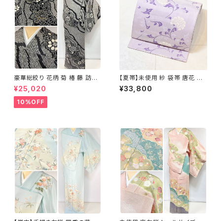
豪華総絞り 花柄 菊 椿 藤 訪問
【夏帯】未使用 紗 袋帯 唐花 正
着 鹿の子絞り ラメ 正絹 黒 白
絹 紫 白 淡藤色 729
¥25,020
¥33,800
グレー 1435
10%OFF