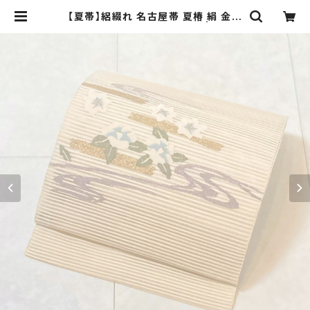
【夏帯】絽綴れ 名古屋帯 夏椿 絹 金糸
銀糸 生成り 白 水色 紫 634 | kimo
no Re:和 [online store] キモノリ
ワ 着物 帯