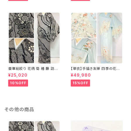
豪華総絞り 花柄 菊 椿 藤 訪問
【単衣】手描き友禅 四季の花々
着 鹿の子絞り ラメ 正絹 黒 白
正絹 訪問着 水色 黄緑 白 パス
¥25,020
¥49,980
グレー 1435
テルカラー 1431
10%OFF
15%OFF
その他の商品