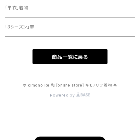
「単衣」着物
「3シーズン」帯
商品一覧に戻る
© kimono Re:和 [online store] キモノリワ 着物 帯
Powered by