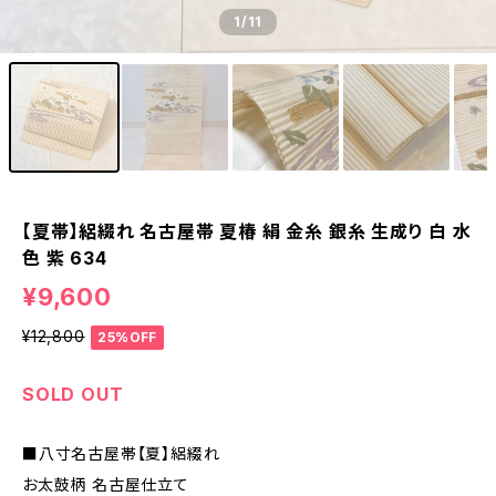
1
/11
【夏帯】絽綴れ 名古屋帯 夏椿 絹 金糸 銀糸 生成り 白 水
色 紫 634
¥9,600
¥12,800
25%OFF
SOLD OUT
■八寸名古屋帯【夏】絽綴れ
お太鼓柄 名古屋仕立て