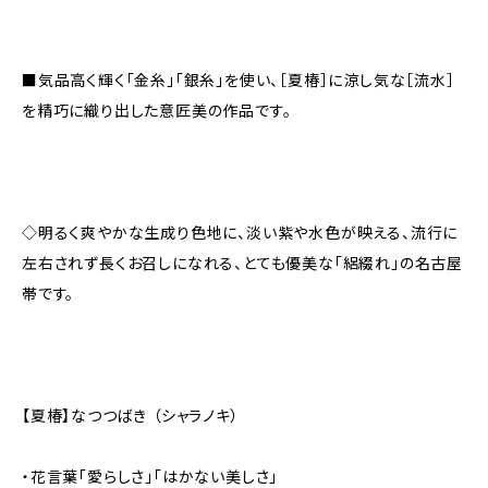
■気品高く輝く「金糸」「銀糸」を使い、［夏椿］に涼し気な［流水］
を精巧に織り出した意匠美の作品です。
◇明るく爽やかな生成り色地に、淡い紫や水色が映える、流行に
左右されず長くお召しになれる、とても優美な「絽綴れ」の名古屋
帯です。
【夏椿】なつつばき （シャラノキ）
・花言葉「愛らしさ」「はかない美しさ」