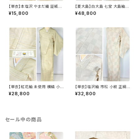
【単衣】本塩沢 やまだ織 証紙付
【夏大島】白大島 七宝 大島紬
き 横縞 小紋 正絹 クリーム色 1
紗紬 正絹 小紋 トールサイズ 白
¥15,800
¥48,800
350
グレー アイボリー 1053
【単衣】紅花紬 未使用 横縞 小
【単衣】塩沢紬 市松 小紋 正絹
紋 正絹 黄緑 青 ピンク 薄柳 13
白 アイボリー 1033
¥28,800
¥32,800
22
セール中の商品