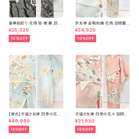
豪華総絞り 花柄 菊 椿 藤 訪問
京友禅 金駒刺繍 花柄 訪問着
着 鹿の子絞り ラメ 正絹 黒 白
正絹 水色 黄緑 パステルカラー
¥25,020
¥34,920
グレー 1435
アイスグリーン 1433
10%OFF
10%OFF
【単衣】手描き友禅 四季の花々
手描き友禅 四季の花々 訪問着
正絹 訪問着 水色 黄緑 白 パス
袷 正絹 サーモンピンク クリー
¥49,980
¥21,930
テルカラー 1431
ム 白 桃花色 1434
15%OFF
15%OFF