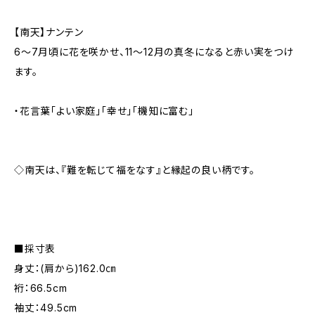
【南天】ナンテン
6〜7月頃に花を咲かせ、11〜12月の真冬になると赤い実をつけ
ます。
・花言葉「よい家庭」「幸せ」「機知に富む」
◇南天は、『難を転じて福をなす』と縁起の良い柄です。
■採寸表
身丈：(肩から)162.0㎝
裄：66.5cm
袖丈：49.5cm