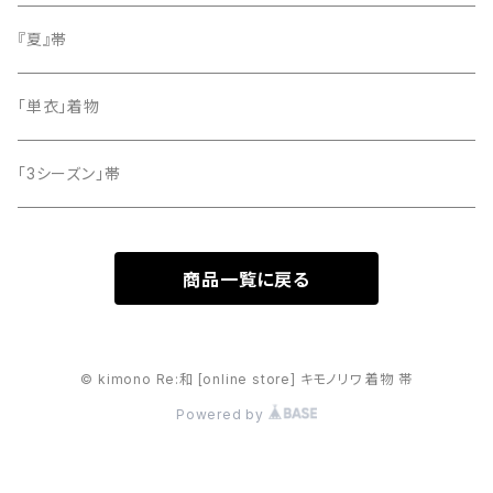
留袖
『夏』帯
「単衣」着物
「3シーズン」帯
商品一覧に戻る
© kimono Re:和 [online store] キモノリワ 着物 帯
Powered by