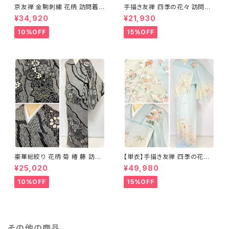
京友禅 金駒刺繍 花柄 訪問着
手描き友禅 四季の花々 訪問着
正絹 水色 黄緑 パステルカラー
袷 正絹 サーモンピンク クリー
¥34,920
¥21,930
アイスグリーン 1433
ム 白 桃花色 1434
10%OFF
15%OFF
豪華総絞り 花柄 菊 椿 藤 訪問
【単衣】手描き友禅 四季の花々
着 鹿の子絞り ラメ 正絹 黒 白
正絹 訪問着 水色 黄緑 白 パス
¥25,020
¥49,980
グレー 1435
テルカラー 1431
10%OFF
15%OFF
その他の商品