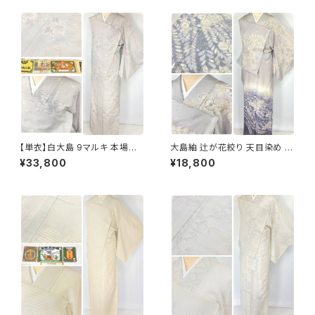
【単衣】白大島 9マルキ 本場大
大島紬 辻が花絞り 天目染め 訪
島紬 証紙付き 小紋 正絹 蔦の
問着 本場大島紬 正絹 グレー
¥33,800
¥18,800
葉 白 紫 緑 オフホワイト 1229
水色 紫 1185