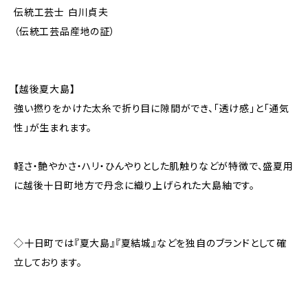
伝統工芸士 白川貞夫
（伝統工芸品産地の証）
【越後夏大島】
強い撚りをかけた太糸で折り目に隙間ができ、「透け感」と「通気
性」が生まれます。
軽さ・艶やかさ・ハリ・ひんやりとした肌触りなどが特徴で、盛夏用
に越後十日町地方で丹念に織り上げられた大島紬です。
◇十日町では『夏大島』『夏結城』などを独自のブランドとして確
立しております。