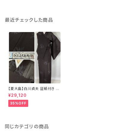
最近チェックした商品
【夏大島】白川貞夫 証紙付き 南
天 夏着物 花柄 美品 紗紬 小紋
¥29,120
正絹 黒 1239
35%OFF
同じカテゴリの商品