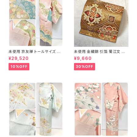
未使用 京友禅 トールサイズ 染
未使用 金繍錦 引箔 蜀江文 唐
め分け 金彩 訪問着 袷 正絹 ピ
織 華紋 袋帯 正絹 金糸 ゴール
¥29,520
¥9,660
ンク 黄緑 紫 黄色 1438
ド 赤 紫 710
10%OFF
30%OFF