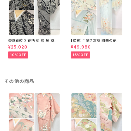
豪華総絞り 花柄 菊 椿 藤 訪問
【単衣】手描き友禅 四季の花々
着 鹿の子絞り ラメ 正絹 黒 白
正絹 訪問着 水色 黄緑 白 パス
¥25,020
¥49,980
グレー 1435
テルカラー 1431
10%OFF
15%OFF
その他の商品