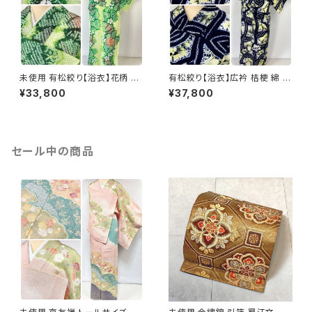
未使用 有松絞り【浴衣】花柄 綿
有松絞り【浴衣】広衿 桔梗 綿 有
有松鳴海絞り 黄緑 緑 ライム 白
松鳴海絞り 夏着物 紺 藍色 黄
¥33,800
¥37,800
063
色 レモンイエロー 078
セール中の商品