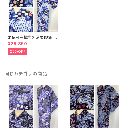
未使用 有松絞り【浴衣】鉄線 夏
着物 綿 有松鳴海絞り 青 白 ブ
¥29,850
ルー ピンク 084
25%OFF
同じカテゴリの商品