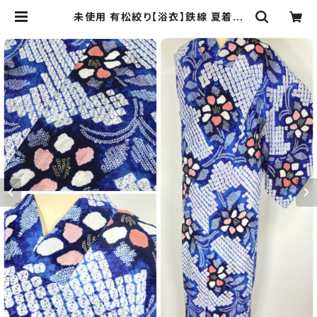
未使用 有松絞り【浴衣】鉄線 夏着物
綿 有松鳴海絞り 青 白 ブルー ピンク
084 | kimono Re:和 [online st
ore] キモノリワ 着物 帯