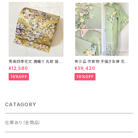
秀英四季花文 唐織り 丸紋 袋帯
希少品 作家物 手描き友禅 花鳥
正絹 金糸 ゴールド 紺 ピンク 7
文 椿 沈丁花 訪問着 正絹 袷 黄
¥12,580
¥39,420
05
緑 青 白 1418
15%OFF
10%OFF
CATAGORY
在庫あり（全商品）