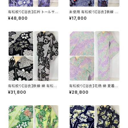
有松絞り【浴衣】広衿 トールサイ
未使用 有松絞り【浴衣】鉄線 綿
ズ 鉄線 トンボ 綿 有松鳴海絞り
総絞り 紺 白 赤 052
¥48,800
¥17,800
紫 黒 白 パステル 069
有松絞り【浴衣】鉄線 綿 有松鳴
有松絞り【浴衣】花柄 綿 夏着物
海絞り 黒 白 モノトーン 黄 067
有松鳴海絞り 紫 黄緑 パステル
¥31,800
¥28,800
カラー 103