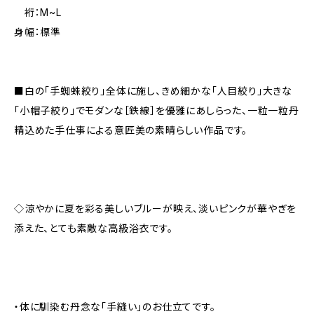
裄：M~L
身幅：標準
■白の「手蜘蛛絞り」全体に施し、きめ細かな「人目絞り」大きな
「小帽子絞り」でモダンな［鉄線］を優雅にあしらった、一粒一粒丹
精込めた手仕事による意匠美の素晴らしい作品です。
◇涼やかに夏を彩る美しいブルーが映え、淡いピンクが華やぎを
添えた、とても素敵な高級浴衣です。
・体に馴染む丹念な「手縫い」のお仕立てです。