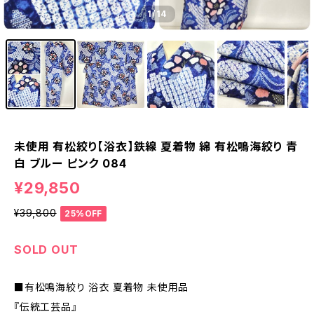
1
/14
未使用 有松絞り【浴衣】鉄線 夏着物 綿 有松鳴海絞り 青
白 ブルー ピンク 084
¥29,850
¥39,800
25%OFF
SOLD OUT
■有松鳴海絞り 浴衣 夏着物 未使用品
『伝統工芸品』