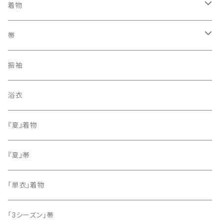
着物
訪問着・付下げ
帯
紬
袋帯
振袖
色無地
名古屋帯
浴衣
小紋
『夏』着物
留袖
『夏』帯
「単衣」着物
「3シーズン」帯