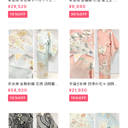
未使用 京友禅 トールサイズ 染
未使用 金繍錦 引箔 蜀江文 唐
め分け 金彩 訪問着 袷 正絹 ピ
織 華紋 袋帯 正絹 金糸 ゴール
¥29,520
¥9,660
ンク 黄緑 紫 黄色 1438
ド 赤 紫 710
10%OFF
30%OFF
京友禅 金駒刺繍 花柄 訪問着
手描き友禅 四季の花々 訪問着
正絹 水色 黄緑 パステルカラー
袷 正絹 サーモンピンク クリー
¥34,920
¥21,930
アイスグリーン 1433
ム 白 桃花色 1434
10%OFF
15%OFF