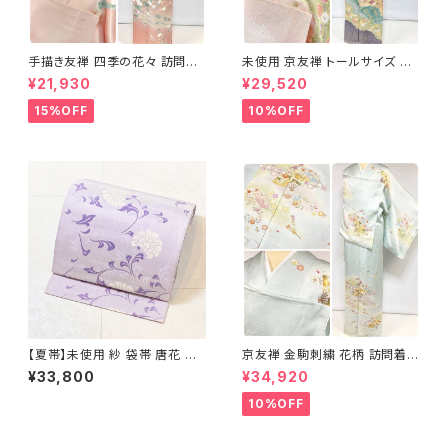
手描き友禅 四季の花々 訪問着
未使用 京友禅 トールサイズ 染
袷 正絹 サーモンピンク クリー
め分け 金彩 訪問着 袷 正絹 ピ
¥21,930
¥29,520
ム 白 桃花色 1434
ンク 黄緑 紫 黄色 1438
15%OFF
10%OFF
【夏帯】未使用 紗 袋帯 唐花 正
京友禅 金駒刺繍 花柄 訪問着
絹 紫 白 淡藤色 729
正絹 水色 黄緑 パステルカラー
¥33,800
¥34,920
アイスグリーン 1433
10%OFF