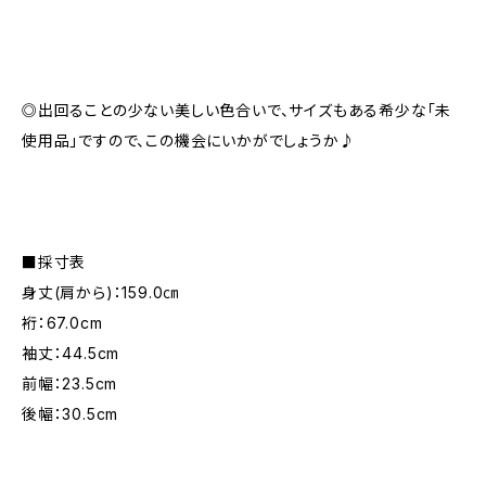
◎出回ることの少ない美しい色合いで、サイズもある希少な「未
使用品」ですので、この機会にいかがでしょうか♪
■採寸表
身丈(肩から)：159.0㎝
裄：67.0cm
袖丈：44.5cm
前幅：23.5cm
後幅：30.5cm