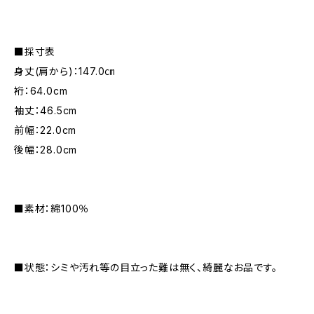
■採寸表
身丈(肩から)：147.0㎝
裄：64.0cm
袖丈：46.5cm
前幅：22.0cm
後幅：28.0cm
■素材：綿100％
■状態：シミや汚れ等の目立った難は無く、綺麗なお品です。