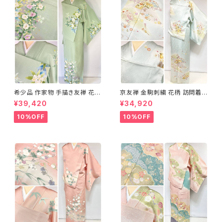
希少品 作家物 手描き友禅 花鳥
京友禅 金駒刺繍 花柄 訪問着
文 椿 沈丁花 訪問着 正絹 袷 黄
正絹 水色 黄緑 パステルカラー
¥39,420
¥34,920
緑 青 白 1418
アイスグリーン 1433
10%OFF
10%OFF