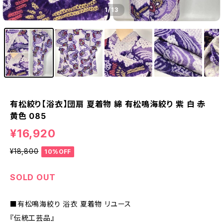
1
/13
有松絞り【浴衣】団扇 夏着物 綿 有松鳴海絞り 紫 白 赤
黄色 085
¥16,920
¥18,800
10%OFF
SOLD OUT
■有松鳴海絞り 浴衣 夏着物 リユース
『伝統工芸品』