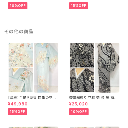
グレー 1435
テルカラー 1431
10%OFF
15%OFF
その他の商品
【単衣】手描き友禅 四季の花々
豪華総絞り 花柄 菊 椿 藤 訪問
正絹 訪問着 水色 黄緑 白 パス
着 鹿の子絞り ラメ 正絹 黒 白
¥49,980
¥25,020
テルカラー 1431
グレー 1435
15%OFF
10%OFF