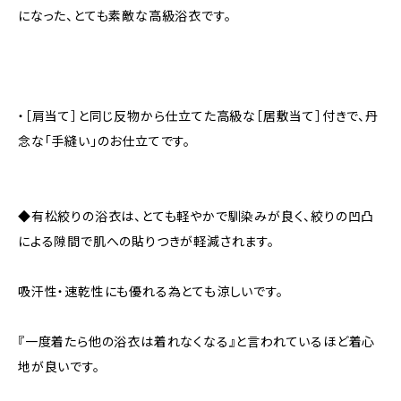
になった、とても素敵な高級浴衣です。
・［肩当て］と同じ反物から仕立てた高級な［居敷当て］付きで、丹
念な「手縫い」のお仕立てです。
◆有松絞りの浴衣は、とても軽やかで馴染みが良く、絞りの凹凸
による隙間で肌への貼りつきが軽減されます。
吸汗性・速乾性にも優れる為とても涼しいです。
『一度着たら他の浴衣は着れなくなる』と言われているほど着心
地が良いです。