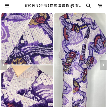
有松絞り【浴衣】団扇 夏着物 綿 有松
鳴海絞り 紫 白 赤 黄色 085 | kimo
no Re:和 [online store] キモノリ
ワ 着物 帯