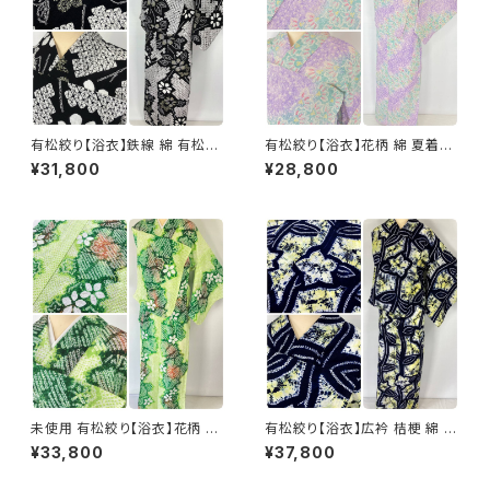
有松絞り【浴衣】鉄線 綿 有松鳴
有松絞り【浴衣】花柄 綿 夏着物
海絞り 黒 白 モノトーン 黄 067
有松鳴海絞り 紫 黄緑 パステル
¥31,800
¥28,800
カラー 103
未使用 有松絞り【浴衣】花柄 綿
有松絞り【浴衣】広衿 桔梗 綿 有
有松鳴海絞り 黄緑 緑 ライム 白
松鳴海絞り 夏着物 紺 藍色 黄
¥33,800
¥37,800
063
色 レモンイエロー 078