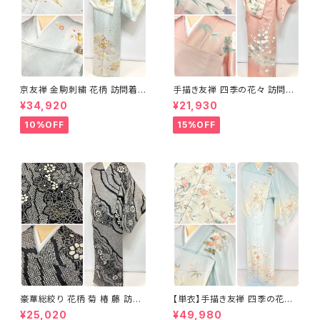
京友禅 金駒刺繍 花柄 訪問着
手描き友禅 四季の花々 訪問着
正絹 水色 黄緑 パステルカラー
袷 正絹 サーモンピンク クリー
¥34,920
¥21,930
アイスグリーン 1433
ム 白 桃花色 1434
10%OFF
15%OFF
豪華総絞り 花柄 菊 椿 藤 訪問
【単衣】手描き友禅 四季の花々
着 鹿の子絞り ラメ 正絹 黒 白
正絹 訪問着 水色 黄緑 白 パス
¥25,020
¥49,980