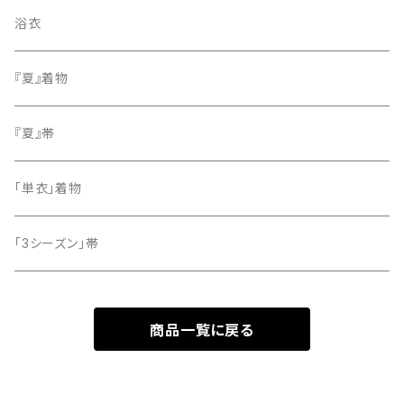
色無地
名古屋帯
浴衣
小紋
『夏』着物
留袖
『夏』帯
「単衣」着物
「3シーズン」帯
商品一覧に戻る