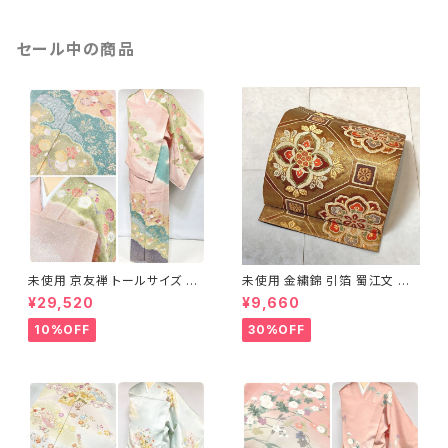
セール中の商品
未使用 京友禅 トールサイズ 染
未使用 金繍錦 引箔 蜀江文 唐
め分け 金彩 訪問着 袷 正絹 ピ
織 華紋 袋帯 正絹 金糸 ゴール
¥29,520
¥9,660
ンク 黄緑 紫 黄色 1438
ド 赤 紫 710
10%OFF
30%OFF