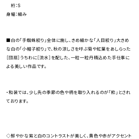
裄：S
身幅：細み
■白の「手蜘蛛絞り」全体に施し、きめ細かな「人目絞り」大きめ
な白の「小帽子絞り」で、秋の涼しさを呼ぶ菊や紅葉をあしらった
［団扇］うちわに［流水］を配した、一粒一粒丹精込めた手仕事に
よる美しい作品です。
・和装では、少し先の季節の色や柄を取り入れるのが「粋」とされ
ております。
◇鮮やかな紫と白のコントラストが美しく、黄色や赤がアクセント