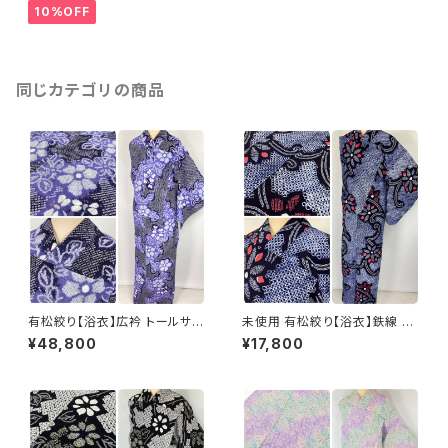
10%OFF
同じカテゴリの商品
有松絞り【浴衣】広衿 トールサイ
未使用 有松絞り【浴衣】鉄線 綿
ズ 鉄線 トンボ 綿 有松鳴海絞り
総絞り 紺 白 赤 052
¥48,800
¥17,800
紫 黒 白 パステル 069