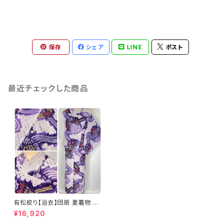
保存
シェア
LINE
ポスト
最近チェックした商品
有松絞り【浴衣】団扇 夏着物 綿
有松鳴海絞り 紫 白 赤 黄色 08
¥16,920
5