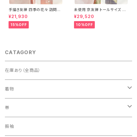
手描き友禅 四季の花々 訪問着
未使用 京友禅 トールサイズ 染
袷 正絹 サーモンピンク クリー
め分け 金彩 訪問着 袷 正絹 ピ
¥21,930
¥29,520
ム 白 桃花色 1434
ンク 黄緑 紫 黄色 1438
15%OFF
10%OFF
CATAGORY
在庫あり（全商品）
着物
訪問着・付下げ
帯
紬
袋帯
振袖