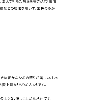
や、あえて朽ちた病葉を書き込む「虫喰
刺繍などの技法を用いず、染色のみが
、きめ細かなシボの照りが美しい、しっ
大変上質な「ちりめん」地です。
のような、優しく上品な地色です。