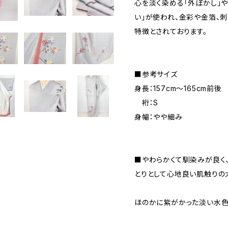
心を淡く染める「外ぼかし」
い」が使われ、金彩や金箔、
特徴とされております。
■参考サイズ
身長：157cm～165cm前後
裄：S
身幅：やや細み
■やわらかくて馴染みが良く
とりとして心地良い肌触りの
ほのかに紫がかった淡い水色