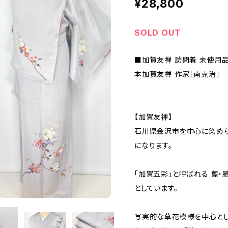
¥28,800
SOLD OUT
■加賀友禅 訪問着 未使用
本加賀友禅 作家［南克治］
【加賀友禅】
石川県金沢市を中心に染めら
になります。
「加賀五彩」と呼ばれる 藍・臙
としています。
写実的な草花模様を中心とし