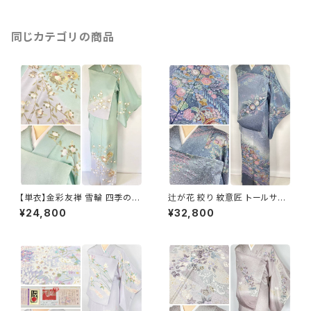
同じカテゴリの商品
【単衣】金彩友禅 雪輪 四季の
辻が花 絞り 紋意匠 トールサイ
花々 正絹 訪問着 黄緑 青緑 紫
ズ 金彩 訪問着 正絹 袷 青 ブル
¥24,800
¥32,800
1418
ー 紫 1273