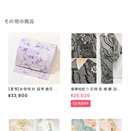
その他の商品
【夏帯】未使用 紗 袋帯 唐花 正
豪華総絞り 花柄 菊 椿 藤 訪問
絹 紫 白 淡藤色 729
着 鹿の子絞り ラメ 正絹 黒 白
¥33,800
¥25,020
グレー 1435
10%OFF