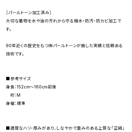
［パールトーン加工済み］
大切な着物を水や油の汚れから守る撥水・防汚・防カビ加工で
す。
90年近くの歴史をもつ㈱パールトーンが施した実績と信頼ある
技術です。
■参考サイズ
身長：152cm～160cm前後
裄：M
身幅：標準
■適度なハリ・厚みがあり、しなやかで重みのある上質な「正絹」