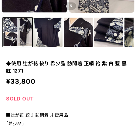
1
/15
未使用 辻が花 絞り 希少品 訪問着 正絹 袷 紫 白 藍 黒
紅 1271
¥33,800
SOLD OUT
■辻が花 絞り 訪問着 未使用品
「希少品」