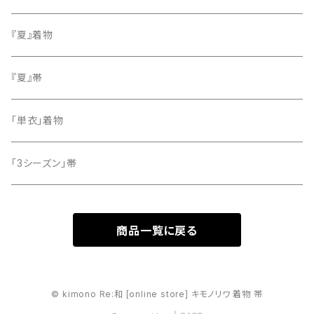
小紋
『夏』着物
留袖
『夏』帯
「単衣」着物
「3シーズン」帯
商品一覧に戻る
© kimono Re:和 [online store] キモノリワ 着物 帯