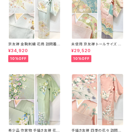
京友禅 金駒刺繍 花柄 訪問着
未使用 京友禅 トールサイズ 染
正絹 水色 黄緑 パステルカラー
め分け 金彩 訪問着 袷 正絹 ピ
¥34,920
¥29,520
アイスグリーン 1433
ンク 黄緑 紫 黄色 1438
10%OFF
10%OFF
希少品 作家物 手描き友禅 花鳥
手描き友禅 四季の花々 訪問着