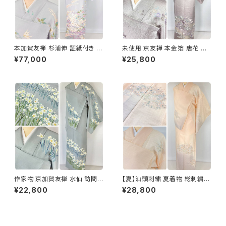
本加賀友禅 杉浦伸 証紙付き 訪
未使用 京友禅 本金箔 唐花 訪
問着 花柄 正絹 紫 白 パステル
問着 袷 正絹 紫 グレー 白 1165
¥77,000
¥25,800
白菫色 1080
作家物 京加賀友禅 水仙 訪問着
【夏】汕頭刺繍 夏着物 総刺繍
正絹 袷 浅葱鼠 青緑 グレー 白
絽 訪問着 正絹 オレンジ サーモ
¥22,800
¥28,800
1157
ンピンク 水色 1243