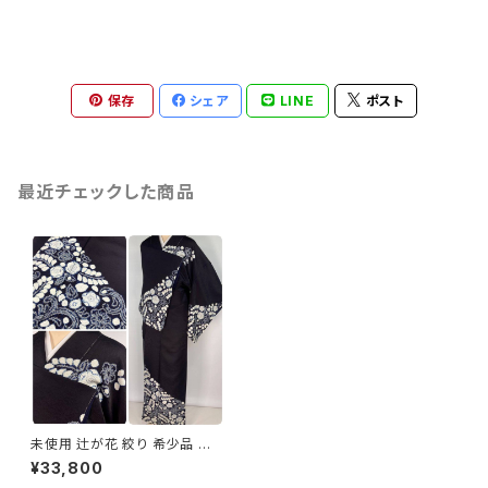
保存
シェア
LINE
ポスト
最近チェックした商品
未使用 辻が花 絞り 希少品 訪
問着 正絹 袷 紫 白 藍 黒紅 127
¥33,800
1