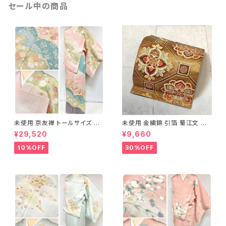
セール中の商品
未使用 京友禅 トールサイズ 染
未使用 金繍錦 引箔 蜀江文 唐
め分け 金彩 訪問着 袷 正絹 ピ
織 華紋 袋帯 正絹 金糸 ゴール
¥29,520
¥9,660
ンク 黄緑 紫 黄色 1438
ド 赤 紫 710
10%OFF
30%OFF