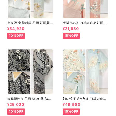
京友禅 金駒刺繍 花柄 訪問着
手描き友禅 四季の花々 訪問着
正絹 水色 黄緑 パステルカラー
袷 正絹 サーモンピンク クリー
¥34,920
¥21,930
アイスグリーン 1433
ム 白 桃花色 1434
10%OFF
15%OFF
豪華総絞り 花柄 菊 椿 藤 訪問
【単衣】手描き友禅 四季の花々
着 鹿の子絞り ラメ 正絹 黒 白
正絹 訪問着 水色 黄緑 白 パス
¥25,020
¥49,980
グレー 1435
テルカラー 1431
10%OFF
15%OFF