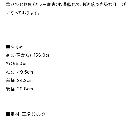
◎八掛と胴裏（カラー胴裏）も濃藍色で、お洒落で高級な仕上げ
になっております。
■採寸表
身丈(肩から)：158.0㎝
裄：65.0cm
袖丈：49.5cm
前幅：24.2cm
後幅：29.8cm
■素材：正絹（シルク）