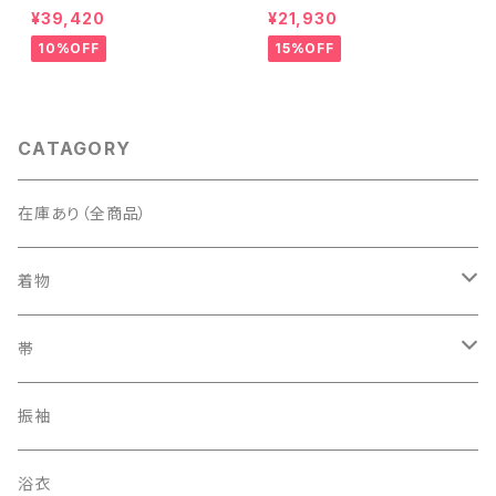
文 椿 沈丁花 訪問着 正絹 袷 黄
袷 正絹 サーモンピンク クリー
¥39,420
¥21,930
緑 青 白 1418
ム 白 桃花色 1434
10%OFF
15%OFF
CATAGORY
在庫あり（全商品）
着物
訪問着・付下げ
帯
紬
袋帯
振袖
色無地
名古屋帯
浴衣