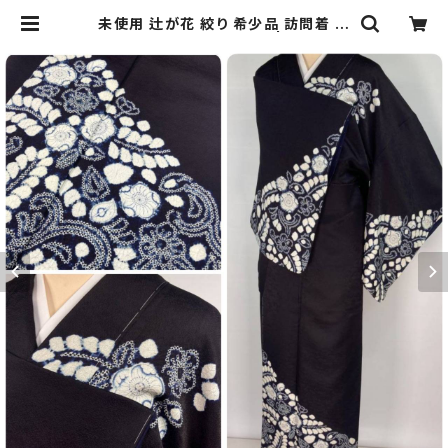
未使用 辻が花 絞り 希少品 訪問着 正
絹 袷 紫 白 藍 黒紅 1271 | kimono
Re:和 [online store] キモノリワ
着物 帯