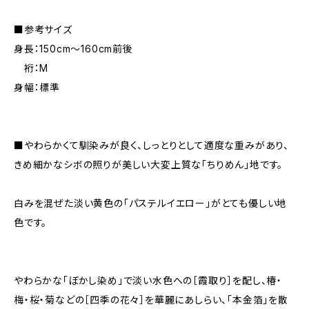
■参考サイズ
身長：150cm～160cm前後
裄：M
身幅：標準
■やわらかくて馴染みが良く、しっとりとして適度な重みがあり、
きめ細かなシボの照りが美しい大変上質な「ちりめん」地です。
白みを混ぜた淡い黄色の「パステルイエロー」がとても優しい地
色です。
やわらかな「ぼかし染め」で淡い水色への［霞取り］を配し、椿・
梅・桜・菊などの［四季の花々］を華麗にあしらい、「本金箔」を散