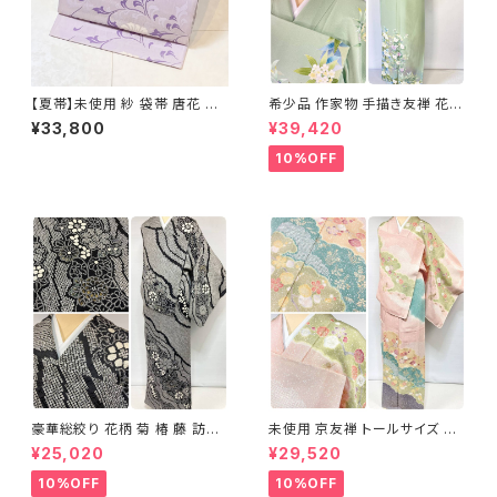
【夏帯】未使用 紗 袋帯 唐花 正
希少品 作家物 手描き友禅 花鳥
絹 紫 白 淡藤色 729
文 椿 沈丁花 訪問着 正絹 袷 黄
¥33,800
¥39,420
緑 青 白 1418
10%OFF
豪華総絞り 花柄 菊 椿 藤 訪問
未使用 京友禅 トールサイズ 染
着 鹿の子絞り ラメ 正絹 黒 白
め分け 金彩 訪問着 袷 正絹 ピ
¥25,020
¥29,520
グレー 1435
ンク 黄緑 紫 黄色 1438
10%OFF
10%OFF