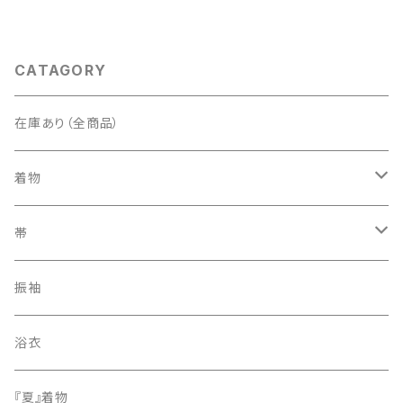
CATAGORY
在庫あり（全商品）
着物
訪問着・付下げ
帯
紬
袋帯
振袖
色無地
名古屋帯
浴衣
小紋
『夏』着物