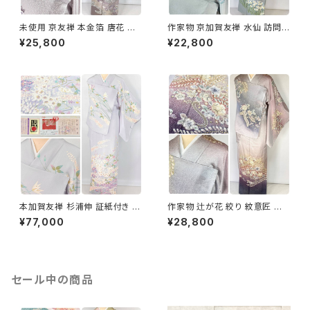
未使用 京友禅 本金箔 唐花 訪
作家物 京加賀友禅 水仙 訪問着
問着 袷 正絹 紫 グレー 白 1165
正絹 袷 浅葱鼠 青緑 グレー 白
¥25,800
¥22,800
1157
本加賀友禅 杉浦伸 証紙付き 訪
作家物 辻が花 絞り 紋意匠 金
問着 花柄 正絹 紫 白 パステル
箔 訪問着 辻ヶ花 正絹 袷 紫 紺
¥77,000
¥28,800
白菫色 1080
淡紅藤 1403
セール中の商品