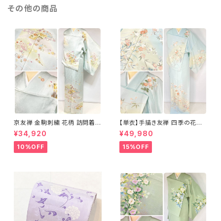
その他の商品
京友禅 金駒刺繍 花柄 訪問着
【単衣】手描き友禅 四季の花々
正絹 水色 黄緑 パステルカラー
正絹 訪問着 水色 黄緑 白 パス
¥34,920
¥49,980
アイスグリーン 1433
テルカラー 1431
10%OFF
15%OFF