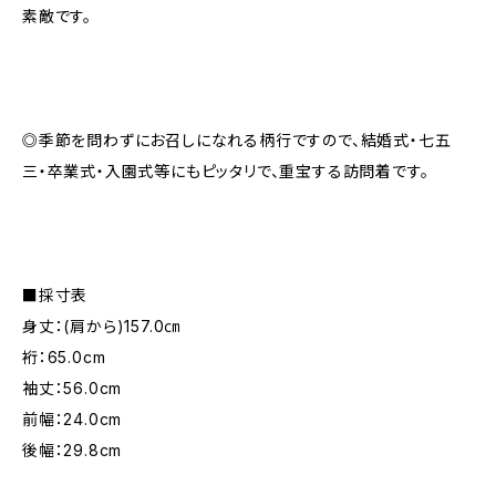
素敵です。
◎季節を問わずにお召しになれる柄行ですので、結婚式・七五
三・卒業式・入園式等にもピッタリで、重宝する訪問着です。
■採寸表
身丈：(肩から)157.0㎝
裄：65.0cm
袖丈：56.0cm
前幅：24.0cm
後幅：29.8cm