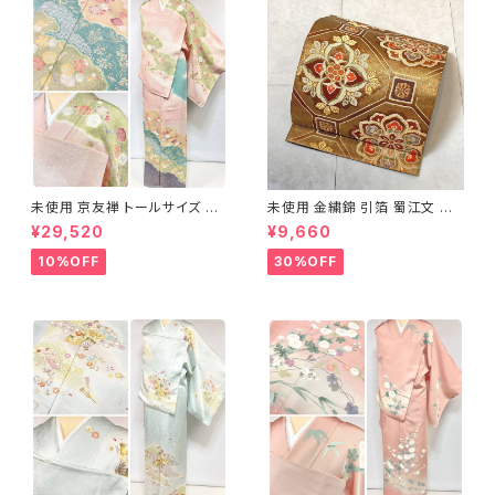
未使用 京友禅 トールサイズ 染
未使用 金繍錦 引箔 蜀江文 唐
め分け 金彩 訪問着 袷 正絹 ピ
織 華紋 袋帯 正絹 金糸 ゴール
¥29,520
¥9,660
ンク 黄緑 紫 黄色 1438
ド 赤 紫 710
10%OFF
30%OFF