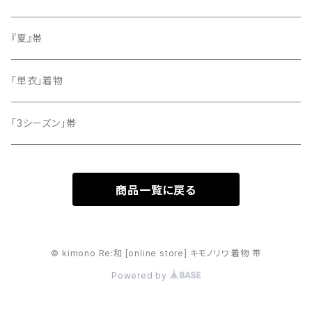
留袖
『夏』帯
「単衣」着物
「3シーズン」帯
商品一覧に戻る
© kimono Re:和 [online store] キモノリワ 着物 帯
Powered by