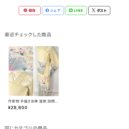
保存
シェア
LINE
ポスト
最近チェックした商品
作家物 手描き友禅 落款 訪問着
四季の花々 袷 正絹 黄色 水色
¥28,800
ピンク パステル 1277
同じカテゴリの商品