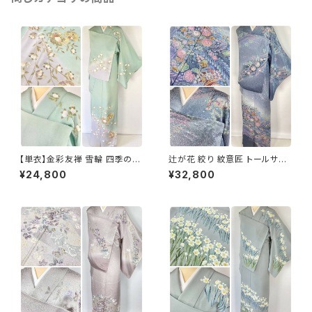
【単衣】金彩友禅 雪輪 四季の
辻が花 絞り 紋意匠 トールサイ
花々 正絹 訪問着 黄緑 青緑 紫
ズ 金彩 訪問着 正絹 袷 青 ブル
¥24,800
¥32,800
1418
ー 紫 1273