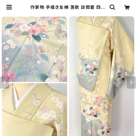
作家物 手描き友禅 落款 訪問着 四季
の花々 袷 正絹 黄色 水色 ピンク パス
テル 1277 | kimono Re:和 [onlin
e store] キモノリワ 着物 帯