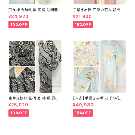
京友禅 金駒刺繍 花柄 訪問着
手描き友禅 四季の花々 訪問着
正絹 水色 黄緑 パステルカラー
袷 正絹 サーモンピンク クリー
¥34,920
¥21,930
アイスグリーン 1433
ム 白 桃花色 1434
10%OFF
15%OFF
豪華総絞り 花柄 菊 椿 藤 訪問
【単衣】手描き友禅 四季の花々
着 鹿の子絞り ラメ 正絹 黒 白
正絹 訪問着 水色 黄緑 白 パス
¥25,020
¥49,980
グレー 1435
テルカラー 1431
10%OFF
15%OFF