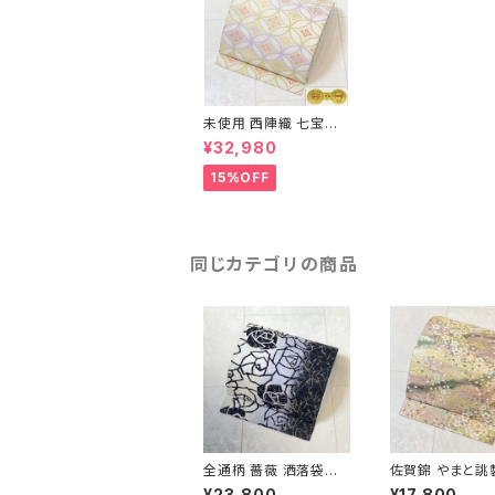
未使用 西陣織 七宝繋
ぎ 大光織物 袋帯 正絹
¥32,980
白 クリーム 黄緑 紫 66
4
15%OFF
同じカテゴリの商品
全通柄 薔薇 洒落袋帯
佐賀錦 やまと誂
銀糸 長尺 正絹 白 黒
くし 袋帯 正絹 
¥23,800
¥17,800