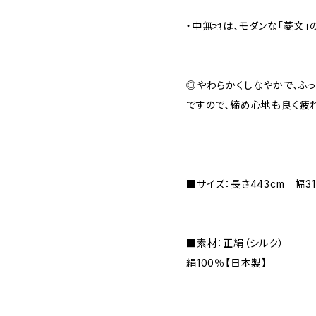
・中無地は、モダンな「菱文」
◎やわらかくしなやかで、ふ
ですので、締め心地も良く疲れ
■サイズ：長さ443cm 幅31
■素材：正絹（シルク）
絹100％【日本製】