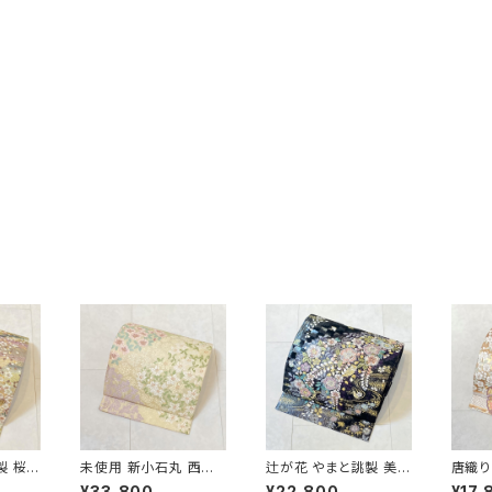
製 桜づ
未使用 新小石丸 西陣
辻が花 やまと誂製 美品
唐織り
金銀糸
織 御印華唐織 花柄 袋
正絹 金糸 袋帯 黒 紺
正絹 
¥33,800
¥22,800
¥17,