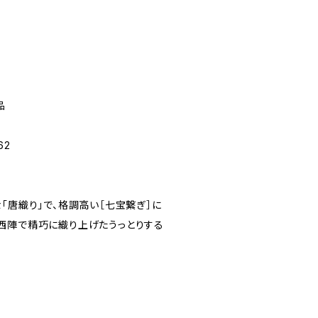
品
62
「唐織り」で、格調高い［七宝繋ぎ］に
西陣で精巧に織り上げたうっとりする