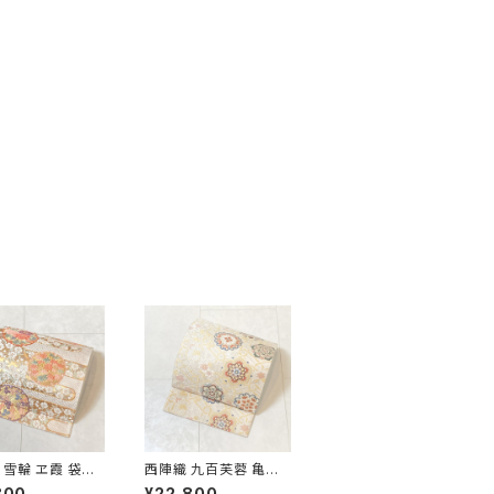
 雪輪 ヱ霞 袋帯
西陣織 九百芙蓉 亀甲
金糸 白 ピンク 水
彩華文 唐織り 袋帯 正
800
¥22,800