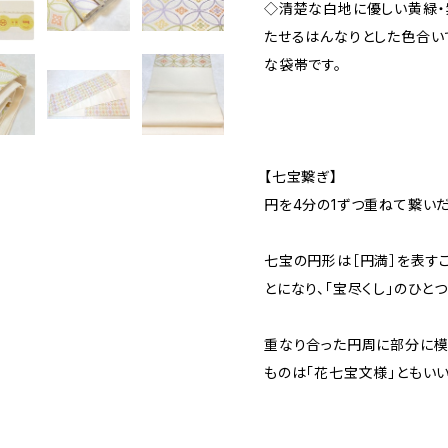
◇清楚な白地に優しい黄緑・
たせるはんなりとした色合い
な袋帯です。
【七宝繋ぎ】
円を4分の1ずつ重ねて繋い
七宝の円形は［円満］を表す
とになり、「宝尽くし」のひと
重なり合った円周に部分に模
ものは「花七宝文様」ともいい