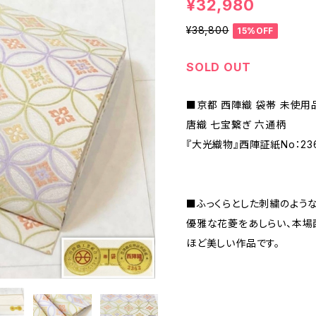
¥32,980
¥38,800
15%OFF
SOLD OUT
■京都 西陣織 袋帯 未使用
唐織 七宝繋ぎ 六通柄
『大光織物』西陣証紙No：23
■ふっくらとした刺繍のような
優雅な花菱をあしらい、本場
ほど美しい作品です。